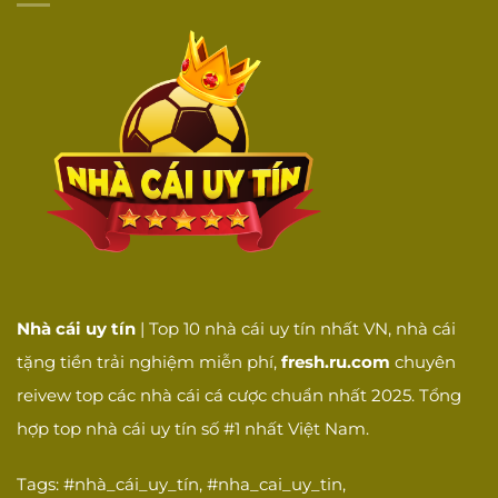
Nhà cái uy tín
| Top 10 nhà cái uy tín nhất VN, nhà cái
tặng tiền trải nghiệm miễn phí,
fresh.ru.com
chuyên
reivew top các nhà cái cá cược chuẩn nhất 2025. Tổng
hợp top nhà cái uy tín số #1 nhất Việt Nam.
Tags: #nhà_cái_uy_tín, #nha_cai_uy_tin,