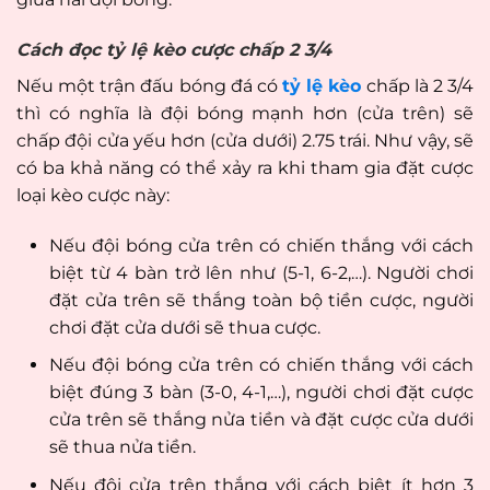
Cách đọc tỷ lệ kèo cược chấp 2 3/4
Nếu một trận đấu bóng đá có
tỷ lệ kèo
chấp là 2 3/4
thì có nghĩa là đội bóng mạnh hơn (cửa trên) sẽ
chấp đội cửa yếu hơn (cửa dưới) 2.75 trái. Như vậy, sẽ
có ba khả năng có thể xảy ra khi tham gia đặt cược
loại kèo cược này:
Nếu đội bóng cửa trên có chiến thắng với cách
biệt từ 4 bàn trở lên như (5-1, 6-2,…). Người chơi
đặt cửa trên sẽ thắng toàn bộ tiền cược, người
chơi đặt cửa dưới sẽ thua cược.
Nếu đội bóng cửa trên có chiến thắng với cách
biệt đúng 3 bàn (3-0, 4-1,…), người chơi đặt cược
cửa trên sẽ thắng nửa tiền và đặt cược cửa dưới
sẽ thua nửa tiền.
Nếu đội cửa trên thắng với cách biệt ít hơn 3