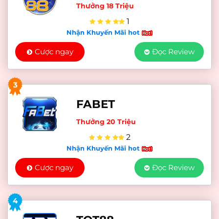
Thưởng 18 Triệu
1
Nhận Khuyến Mãi hot
Cược ngay
Đọc Review
3
FABET
Thưởng 20 Triệu
2
Nhận Khuyến Mãi hot
Cược ngay
Đọc Review
4