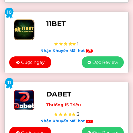
10
11BET
1
Nhận Khuyến Mãi hot
Cược ngay
Đọc Review
11
DABET
Thưởng 15 Triệu
3
Nhận Khuyến Mãi hot
Cược ngay
Đọc Review