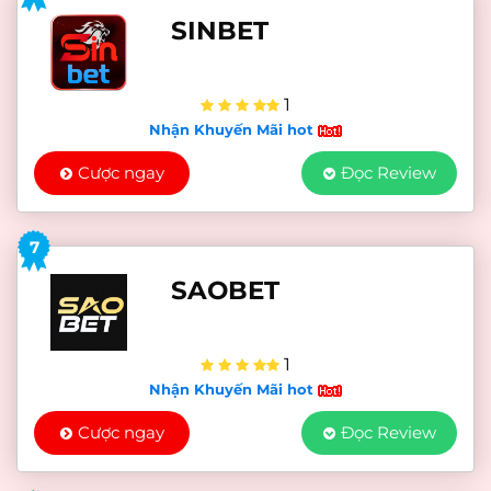
SINBET
1
Nhận Khuyến Mãi hot
Cược ngay
Đọc Review
7
SAOBET
1
Nhận Khuyến Mãi hot
Cược ngay
Đọc Review