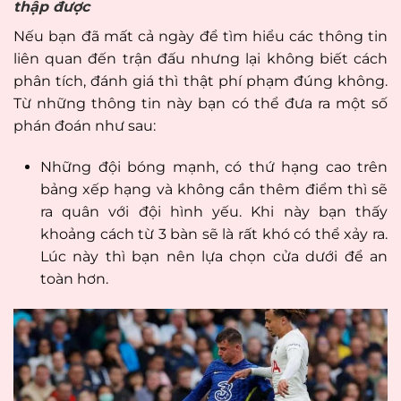
thập được
Nếu bạn đã mất cả ngày để tìm hiểu các thông tin
liên quan đến trận đấu nhưng lại không biết cách
phân tích, đánh giá thì thật phí phạm đúng không.
Từ những thông tin này bạn có thể đưa ra một số
phán đoán như sau:
Những đội bóng mạnh, có thứ hạng cao trên
bảng xếp hạng và không cần thêm điểm thì sẽ
ra quân với đội hình yếu. Khi này bạn thấy
khoảng cách từ 3 bàn sẽ là rất khó có thể xảy ra.
Lúc này thì bạn nên lựa chọn cửa dưới để an
toàn hơn.