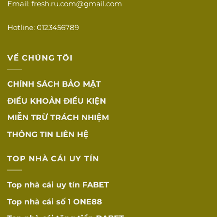
Email:
fresh.ru.com@gmail.com
Hotline: 0123456789
VỀ CHÚNG TÔI
CHÍNH SÁCH BẢO MẬT
ĐIỀU KHOẢN ĐIỀU KIỆN
MIỄN TRỪ TRÁCH NHIỆM
THÔNG TIN LIÊN HỆ
TOP NHÀ CÁI UY TÍN
Top nhà cái uy tín
FABET
Top nhà cái số 1
ONE88