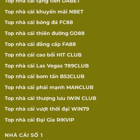
Top nhà cái tặng tiền
DABET
Top nhà cái khuyến mãi
NBET
Top nhà cái bóng đá
FC88
Top nhà cái thiên đường
GO88
Top nhà cái đẳng cấp
FA88
Top nhà cái cao bồi
HIT CLUB
Top nhà cái Las Vegas
789CLUB
Top nhà cái bom tấn
B52CLUB
Top nhà cái phái mạnh
MANCLUB
Top nhà cái thượng lưu
IWIN CLUB
Top nhà cái vượt thời đại
WIN79
Top nhà cái Đại Gia
RIKVIP
NHÀ CÁI SỐ 1