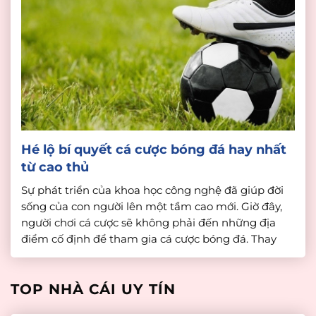
Hé lộ bí quyết cá cược bóng đá hay nhất
từ cao thủ
Sự phát triển của khoa học công nghệ đã giúp đời
sống của con người lên một tầm cao mới. Giờ đây,
người chơi cá cược sẽ không phải đến những địa
điểm cố định để tham gia cá cược bóng đá. Thay
vào đó, chỉ cần có đường truyền internet ổn định và
một […]
TOP NHÀ CÁI UY TÍN