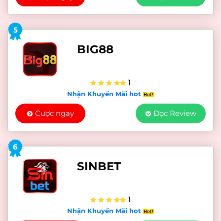
5
BIG88
1
Nhận Khuyến Mãi hot
Cược ngay
Đọc Review
6
SINBET
1
Nhận Khuyến Mãi hot