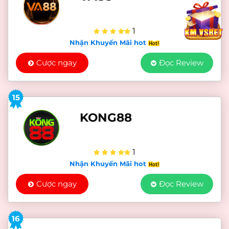
1
Nhận Khuyến Mãi hot
Cược ngay
Đọc Review
15
KONG88
1
Nhận Khuyến Mãi hot
Cược ngay
Đọc Review
16