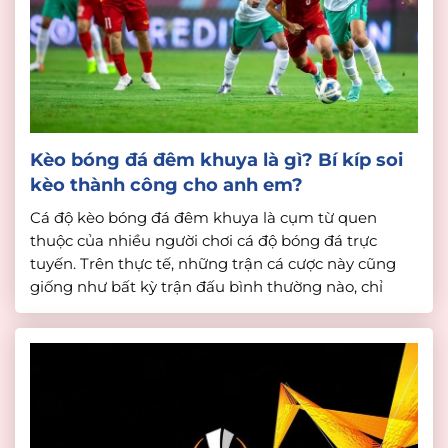
Kèo bóng đá đêm khuya là gì? Bí kíp soi
kèo thành công cho anh em?
Cá độ kèo bóng đá đêm khuya là cụm từ quen
thuộc của nhiều người chơi cá độ bóng đá trực
tuyến. Trên thực tế, những trận cá cược này cũng
giống như bất kỳ trận đấu bình thường nào, chỉ
khác là diễn ra vào những khung giờ khác nhau. Do
múi giờ khác nhau […]