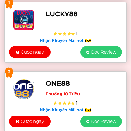
1
LUCKY88
1
Nhận Khuyến Mãi hot
Cược ngay
Đọc Review
2
ONE88
Thưởng 18 Triệu
1
Nhận Khuyến Mãi hot
Cược ngay
Đọc Review