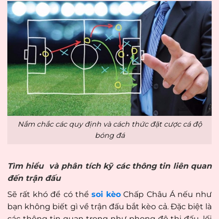
Nắm chắc các quy định và cách thức đặt cược cá độ
bóng đá
Tìm hiểu và phân tích kỹ các thông tin liên quan
đến trận đấu
Sẽ rất khó để có thể
soi kèo
Chấp Châu Á nếu như
bạn không biết gì về trận đấu bắt kèo cả. Đặc biệt là
các thông tin quan trọng như phong độ thi đấu, lối