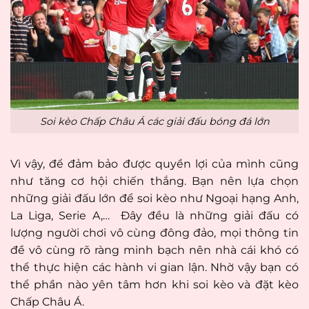
Soi kèo Chấp Châu Á các giải đấu bóng đá lớn
Vì vậy, để đảm bảo được quyền lợi của mình cũng
như tăng cơ hội chiến thắng. Bạn nên lựa chọn
những giải đấu lớn để soi kèo như Ngoại hạng Anh,
La Liga, Serie A,… Đây đều là những giải đấu có
lượng người chơi vô cùng đông đảo, mọi thông tin
đề vô cùng rõ ràng minh bạch nên nhà cái khó có
thể thực hiện các hành vi gian lận. Nhờ vậy bạn có
thể phần nào yên tâm hơn khi soi kèo và đặt kèo
Chấp Châu Á.