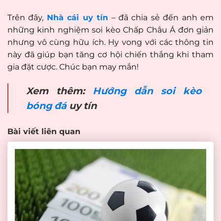
Trên đây,
Nhà cái uy tín
– đã chia sẻ đến anh em
những kinh nghiệm soi kèo Chấp Châu Á đơn giản
nhưng vô cùng hữu ích. Hy vong với các thông tin
này đã giúp bạn tăng cơ hội chiến thắng khi tham
gia đặt cược. Chúc bạn may mắn
!
Xem thêm:
Hướng dẫn soi kèo
bóng đá
uy tín
Bài viết liên quan