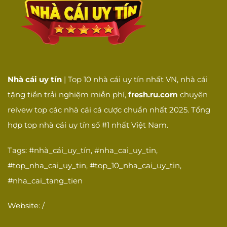
Nhà cái uy tín
| Top 10 nhà cái uy tín nhất VN, nhà cái
tặng tiền trải nghiệm miễn phí,
fresh.ru.com
chuyên
reivew top các nhà cái cá cược chuẩn nhất 2025. Tổng
hợp top nhà cái uy tín số #1 nhất Việt Nam.
Tags: #nhà_cái_uy_tín, #nha_cai_uy_tin,
#top_nha_cai_uy_tin, #top_10_nha_cai_uy_tin,
#nha_cai_tang_tien
Website: /