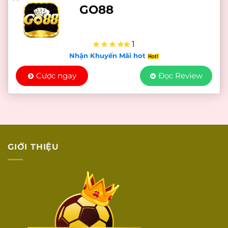
GO88
1
Nhận Khuyến Mãi hot
Cược ngay
Đọc Review
GIỚI THIỆU