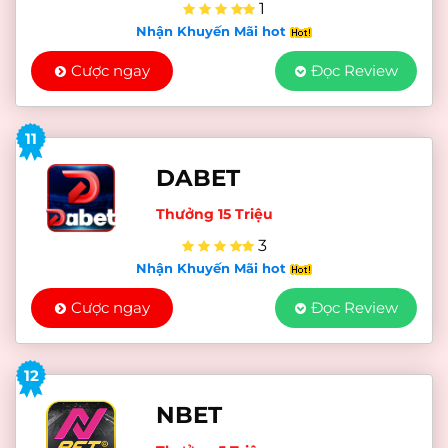
1
Nhận Khuyến Mãi hot
Cược ngay
Đọc Review
11
DABET
Thưởng 15 Triệu
3
Nhận Khuyến Mãi hot
Cược ngay
Đọc Review
12
NBET