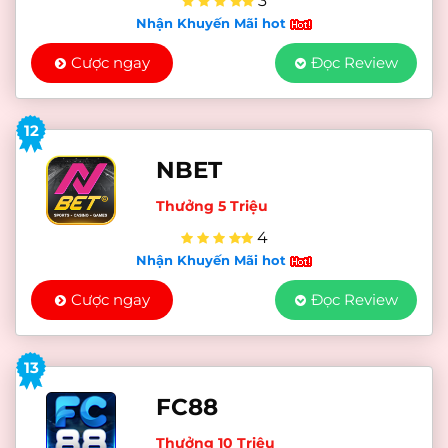
3
Nhận Khuyến Mãi hot
Cược ngay
Đọc Review
12
NBET
Thưởng 5 Triệu
4
Nhận Khuyến Mãi hot
Cược ngay
Đọc Review
13
FC88
Thưởng 10 Triệu