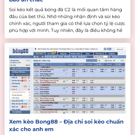
Soi kèo kết quả bóng đá C2 là mối quan tâm hàng
đầu của bet thủ. Nhờ những nhận định và soi kèo
chính xác, người tham gia có thể lựa chọn tỷ lệ cược
phù hợp với mình. Tuy nhiên, đây là điều không hề
dễ dàng, nhất là với tân binh. Đó cũng […]
Xem kèo Bong88 – Địa chỉ soi kèo chuẩn
xác cho anh em