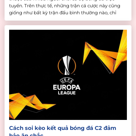
tuyến. Trên thực tế, những trận cá cược này cũng
giống như bất kỳ trận đấu bình thường nào, chỉ
khác là diễn ra vào những khung giờ khác nhau. Do
múi giờ khác nhau […]
Cách soi kèo kết quả bóng đá C2 đảm
bảo ăn chắc