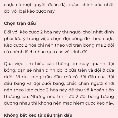
cược có một quyết đoán đặt cược chính xác nhất
đối với loại kèo cược này.
Chọn trận đấu
Đối với kèo cược 2 hòa này thì người chơi nhất định
phải lưu ý trong việc chọn đội bóng để theo cược.
Kèo cược 2 hòa chỉ nên theo với trận bóng mà 2 đội
có chênh lệch nhau quá cao về trình độ.
Qua việc tìm hiểu các thông tin xoay quanh đội
bóng, bạn sẽ nhận định đội ở cửa trên và đội ở cửa
dưới. Ví dụ trong trận đấu mà có đối đầu của đội
đầu bảng và đội cuối bảng, chắc chắn người chơi
nên theo kèo cược 2 hòa này để thu về khoản tiền
thưởng lớn. Nhưng nếu trình độ 2 đội bóng tương
đương nhau thì không nên mạo hiểm cược kèo này.
Không bắt kèo từ đầu trận đấu