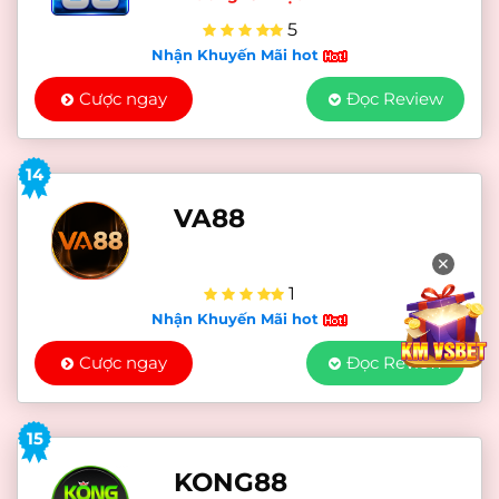
5
Nhận Khuyến Mãi hot
Cược ngay
Đọc Review
14
VA88
✕
1
Nhận Khuyến Mãi hot
Cược ngay
Đọc Review
15
KONG88