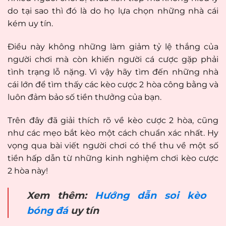
do tại sao thì đó là do họ lựa chọn những nhà cái
kém uy tín.
Điều này không những làm giảm tỷ lệ thắng của
người chơi mà còn khiến người cá cược gặp phải
tình trạng lỗ nặng. Vì vậy hãy tìm đến những nhà
cái lớn để tìm thấy các kèo cược 2 hòa công bằng và
luôn đảm bảo số tiền thưởng của bạn.
Trên đây đã giải thích rõ về kèo cược 2 hòa, cũng
như các mẹo bắt kèo một cách chuẩn xác nhất. Hy
vọng qua bài viết người chơi có thể thu về một số
tiền hấp dẫn từ những kinh nghiệm chơi kèo cược
2 hòa này
!
Xem thêm:
Hướng dẫn soi kèo
bóng đá
uy tín