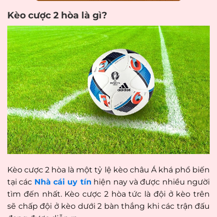
Kèo cược 2 hòa là gì?
Kèo cược 2 hòa là một tỷ lệ kèo châu Á khá phổ biến
tại các
Nhà cái uy tín
hiện nay và được nhiều người
tìm đến nhất. Kèo cược 2 hòa tức là đội ở kèo trên
sẽ chấp đội ở kèo dưới 2 bàn thắng khi các trận đấu