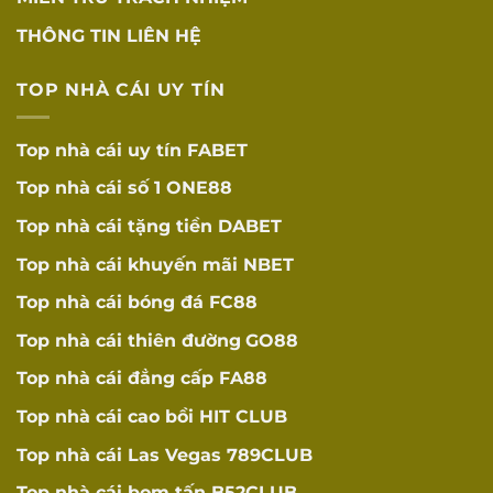
THÔNG TIN LIÊN HỆ
TOP NHÀ CÁI UY TÍN
Top nhà cái uy tín
FABET
Top nhà cái số 1
ONE88
Top nhà cái tặng tiền
DABET
Top nhà cái khuyến mãi
NBET
Top nhà cái bóng đá
FC88
Top nhà cái thiên đường
GO88
Top nhà cái đẳng cấp
FA88
Top nhà cái cao bồi
HIT CLUB
Top nhà cái Las Vegas
789CLUB
Top nhà cái bom tấn
B52CLUB