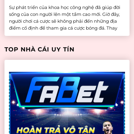
Sự phát triển của khoa học công nghệ đã giúp đời
sống của con người lên một tầm cao mới. Giờ đây,
người chơi cá cược sẽ không phải đến những địa
điểm cố định để tham gia cá cược bóng đá. Thay
vào đó, chỉ cần có đường truyền internet ổn định và
một […]
TOP NHÀ CÁI UY TÍN