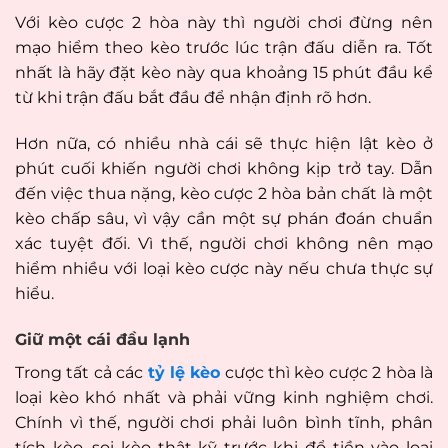
Với kèo cược 2 hòa này thì người chơi đừng nên
mạo hiểm theo kèo trước lúc trận đấu diễn ra. Tốt
nhất là hãy đặt kèo này qua khoảng 15 phút đầu kể
từ khi trận đấu bắt đầu để nhận định rõ hơn.
Hơn nữa, có nhiều nhà cái sẽ thực hiện lật kèo ở
phút cuối khiến người chơi không kịp trở tay. Dẫn
đến việc thua nặng, kèo cược 2 hòa bản chất là một
kèo chấp sâu, vì vậy cần một sự phán đoán chuẩn
xác tuyệt đối. Vì thế, người chơi không nên mạo
hiểm nhiều với loại kèo cược này nếu chưa thực sự
hiểu.
Giữ một cái đầu lạnh
Trong tất cả các
tỷ lệ kèo
cược thì kèo cược 2 hòa là
loại kèo khó nhất và phải vững kinh nghiệm chơi.
Chính vì thế, người chơi phải luôn bình tĩnh, phân
tích kèo, soi kèo thật kỹ trước khi đổ tiền vào loại