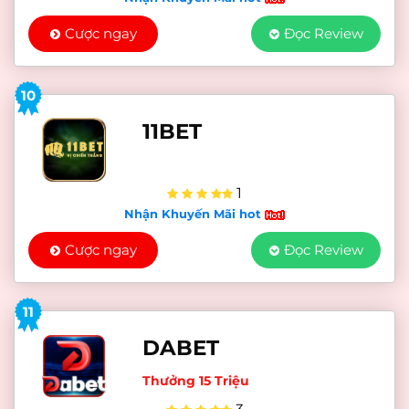
Cược ngay
Đọc Review
10
11BET
1
Nhận Khuyến Mãi hot
Cược ngay
Đọc Review
11
DABET
Thưởng 15 Triệu