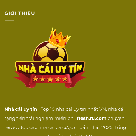
GIỚI THIỆU
Nhà cái uy tín
| Top 10 nhà cái uy tín nhất VN, nhà cái
tặng tiền trải nghiệm miễn phí,
fresh.ru.com
chuyên
reivew top các nhà cái cá cược chuẩn nhất 2025. Tổng