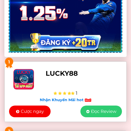
1
LUCKY88
1
Nhận Khuyến Mãi hot
Cược ngay
Đọc Review