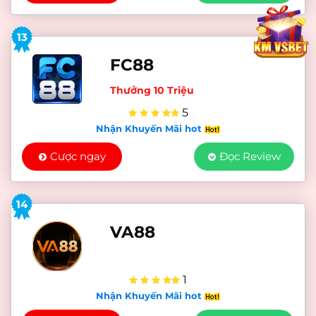
13
FC88
Thưởng 10 Triệu
5
Nhận Khuyến Mãi hot
Cược ngay
Đọc Review
14
VA88
1
Nhận Khuyến Mãi hot