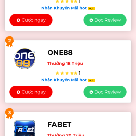
1
Nhận Khuyến Mãi hot
Cược ngay
Đọc Review
2
ONE88
Thưởng 18 Triệu
1
Nhận Khuyến Mãi hot
Cược ngay
Đọc Review
3
FABET
Thưởng 20 Triệu