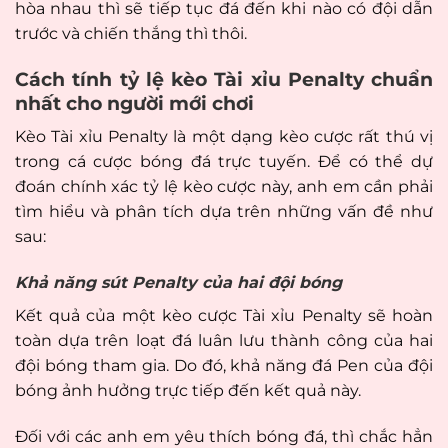
hòa nhau thì sẽ tiếp tục đá đến khi nào có đội dẫn
trước và chiến thắng thì thôi.
Cách tính tỷ lệ kèo Tài xỉu Penalty chuẩn
nhất cho người mới chơi
Kèo Tài xỉu Penalty là một dạng kèo cược rất thú vị
trong cá cược bóng đá trực tuyến. Để có thể dự
đoán chính xác tỷ lệ kèo cược này, anh em cần phải
tìm hiểu và phân tích dựa trên những vấn đề như
sau:
Khả năng sút Penalty của hai đội bóng
Kết quả của một kèo cược Tài xỉu Penalty sẽ hoàn
toàn dựa trên loạt đá luân lưu thành công của hai
đội bóng tham gia. Do đó, khả năng đá Pen của đội
bóng ảnh hưởng trực tiếp đến kết quả này.
Đối với các anh em yêu thích bóng đá, thì chắc hẳn