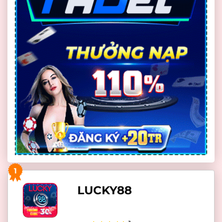
1
LUCKY88