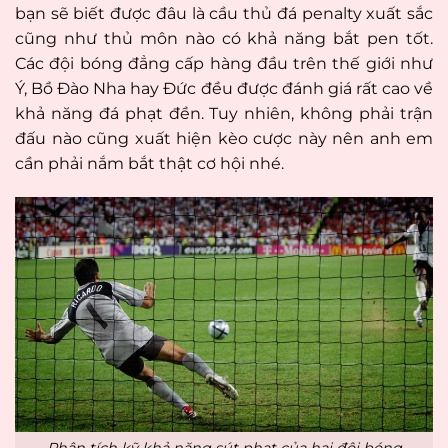
bạn sẽ biết được đâu là cầu thủ đá penalty xuất sắc
cũng như thủ môn nào có khả năng bắt pen tốt.
Các đội bóng đẳng cấp hàng đầu trên thế giới như
Ý, Bồ Đào Nha hay Đức đều được đánh giá rất cao về
khả năng đá phạt đền. Tuy nhiên, không phải trận
đấu nào cũng xuất hiện kèo cược này nên anh em
cần phải nắm bắt thật cơ hội nhé.