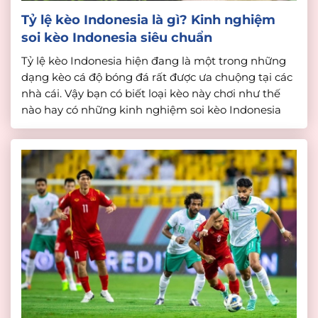
Tỷ lệ kèo Indonesia là gì? Kinh nghiệm
soi kèo Indonesia siêu chuẩn
Tỷ lệ kèo Indonesia hiện đang là một trong những
dạng kèo cá độ bóng đá rất được ưa chuộng tại các
nhà cái. Vậy bạn có biết loại kèo này chơi như thế
nào hay có những kinh nghiệm soi kèo Indonesia
hiệu quả nhất không? Hãy cùng nhà cái số 1 tìm
hiểu chi […]