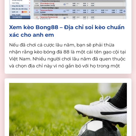
Xem kèo Bong88 – Địa chỉ soi kèo chuẩn
xác cho anh em
Nếu đã chơi cá cược lâu năm, bạn sẽ phải thừa
nhận rằng kèo bóng đá 88 là một cái tên gạo cội tại
Việt Nam. Nhiều người chơi lâu năm đã quen thuộc
và chọn địa chỉ này vì nó gắn bó với họ trong một
thời gian dài. Trong bài viết sau, hãy […]