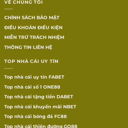
VỀ CHÚNG TÔI
CHÍNH SÁCH BẢO MẬT
ĐIỀU KHOẢN ĐIỀU KIỆN
MIỄN TRỪ TRÁCH NHIỆM
THÔNG TIN LIÊN HỆ
TOP NHÀ CÁI UY TÍN
Top nhà cái uy tín
FABET
Top nhà cái số 1
ONE88
Top nhà cái tặng tiền
DABET
Top nhà cái khuyến mãi
NBET
Top nhà cái bóng đá
FC88
Top nhà cái thiên đường
GO88