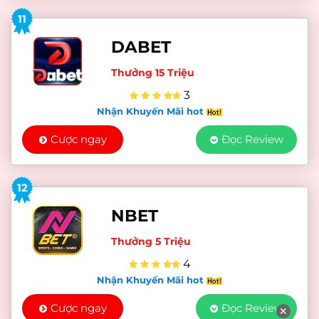
11
DABET
Thưởng 15 Triệu
3
Nhận Khuyến Mãi hot
Cược ngay
Đọc Review
12
NBET
Thưởng 5 Triệu
4
Nhận Khuyến Mãi hot
Cược ngay
Đọc Review
✕