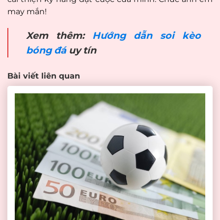
may mắn
!
Xem thêm:
Hướng dẫn soi kèo
bóng đá
uy tín
Bài viết liên quan