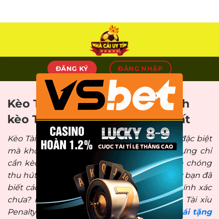
Skip
to
content
ĐĂNG KÝ
ĐĂNG NHẬP
×
Kèo Tài xỉu Penalty – Cách tính
kèo Tài xỉu Penalty chuẩn nhất
Kèo Tài xỉu Penalty là một loại kèo cược khá đặc biệt
mà không phải trận đấu nào cũng có. Nhưng chỉ
cần kèo cược này xuất hiện là nó sẽ nhanh chóng
thu hút được rất nhiều anh em tham gia. Vậy bạn đã
biết cách
giải thích
kèo Tài xỉu Penalty
chính xác
chưa? Hay có những kinh nghiệm soi kèo Tài xỉu
Penalty nào hiệu quả nhất? Hãy cùng
nhà cái tặng