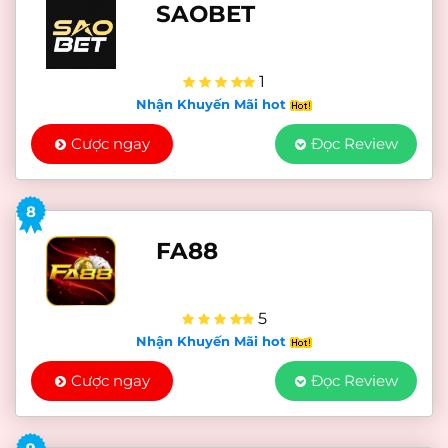
SAOBET
1
Nhận Khuyến Mãi hot
Cược ngay
Đọc Review
8
FA88
5
Nhận Khuyến Mãi hot
Cược ngay
Đọc Review