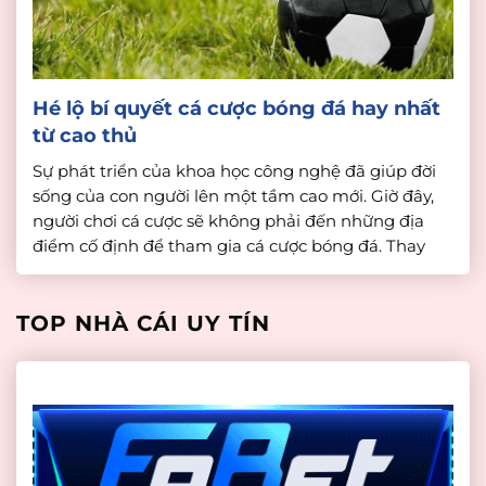
Hé lộ bí quyết cá cược bóng đá hay nhất
từ cao thủ
Sự phát triển của khoa học công nghệ đã giúp đời
sống của con người lên một tầm cao mới. Giờ đây,
người chơi cá cược sẽ không phải đến những địa
điểm cố định để tham gia cá cược bóng đá. Thay
vào đó, chỉ cần có đường truyền internet ổn định và
một […]
TOP NHÀ CÁI UY TÍN