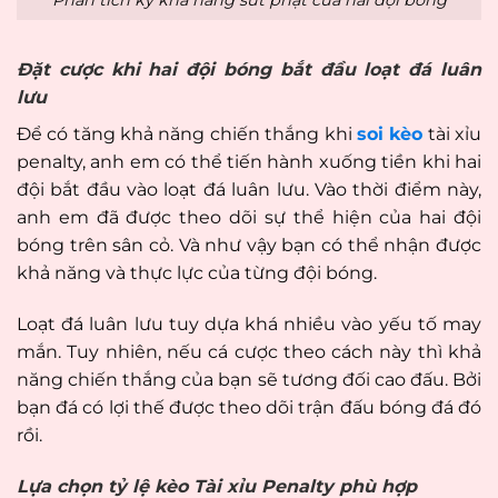
Phân tích kỹ khả năng sút phạt của hai đội bóng
Đặt cược khi hai đội bóng bắt đầu loạt đá luân
lưu
Để có tăng khả năng chiến thắng khi
soi kèo
tài xỉu
penalty, anh em có thể tiến hành xuống tiền khi hai
đội bắt đầu vào loạt đá luân lưu. Vào thời điểm này,
anh em đã được theo dõi sự thể hiện của hai đội
bóng trên sân cỏ. Và như vậy bạn có thể nhận được
khả năng và thực lực của từng đội bóng.
Loạt đá luân lưu tuy dựa khá nhiều vào yếu tố may
mắn. Tuy nhiên, nếu cá cược theo cách này thì khả
năng chiến thắng của bạn sẽ tương đối cao đấu. Bởi
bạn đá có lợi thế được theo dõi trận đấu bóng đá đó
rồi.
Lựa chọn tỷ lệ kèo Tài xỉu Penalty phù hợp