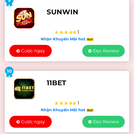
9
SUNWIN
1
Nhận Khuyến Mãi hot
Cược ngay
Đọc Review
10
11BET
1
Nhận Khuyến Mãi hot
Cược ngay
Đọc Review