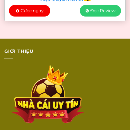
Cược ngay
Đọc Review
GIỚI THIỆU