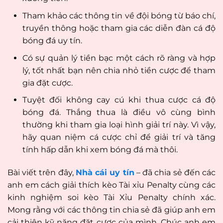
Tham khảo các thông tin về đội bóng từ báo chí,
truyền thông hoặc tham gia các diễn đàn cá độ
bóng đá uy tín.
Có sự quản lý tiền bạc một cách rõ ràng và hợp
lý, tốt nhất bạn nên chia nhỏ tiền cược để tham
gia đặt cược.
Tuyệt đối không cay cú khi thua cược cá độ
bóng đá. Thắng thua là điều vô cùng bình
thường khi tham gia loại hình giải trí này. Vì vậy,
hãy quan niệm cá cược chỉ để giải trí và tăng
tính hấp dẫn khi xem bóng đá mà thôi.
Bài viết trên đây,
Nhà cái uy tín
– đã chia sẻ đến các
anh em cách giải thích kèo Tài xỉu Penalty cùng các
kinh nghiệm soi kèo Tài Xỉu Penalty chính xác.
Mong rằng với các thông tin chia sẻ đã giúp anh em
cải thiện kỹ năng đặt cược của mình. Chúc anh em