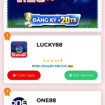
1
LUCKY88
1
Nhận Khuyến Mãi hot
Cược ngay
Đọc Review
2
ONE88