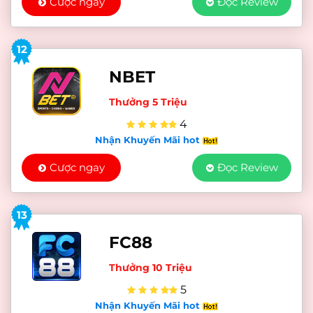
Cược ngay
Đọc Review
12
NBET
Thưởng 5 Triệu
4
Nhận Khuyến Mãi hot
Cược ngay
Đọc Review
13
FC88
Thưởng 10 Triệu
5
Nhận Khuyến Mãi hot