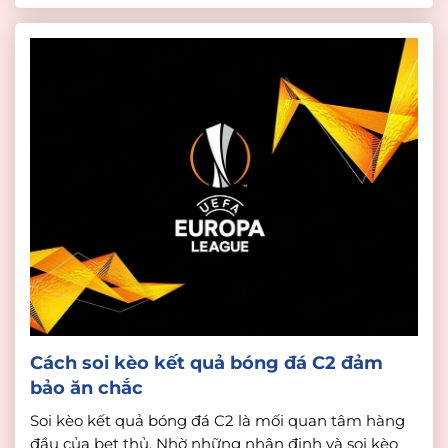
khác là diễn ra vào những khung giờ khác nhau. Do
múi giờ khác nhau […]
Cách soi kèo kết quả bóng đá C2 đảm
bảo ăn chắc
Soi kèo kết quả bóng đá C2 là mối quan tâm hàng
đầu của bet thủ. Nhờ những nhận định và soi kèo