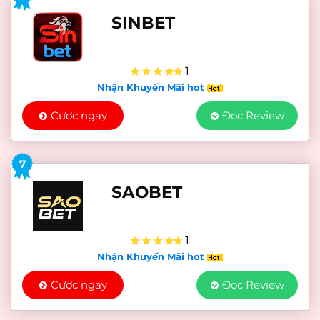
SINBET
1
Nhận Khuyến Mãi hot
Cược ngay
Đọc Review
7
SAOBET
1
Nhận Khuyến Mãi hot
Cược ngay
Đọc Review