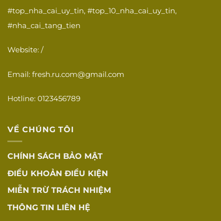
#top_nha_cai_uy_tin, #top_10_nha_cai_uy_tin,
#nha_cai_tang_tien
Website: /
Email:
fresh.ru.com@gmail.com
Hotline: 0123456789
VỀ CHÚNG TÔI
CHÍNH SÁCH BẢO MẬT
ĐIỀU KHOẢN ĐIỀU KIỆN
MIỄN TRỪ TRÁCH NHIỆM
THÔNG TIN LIÊN HỆ