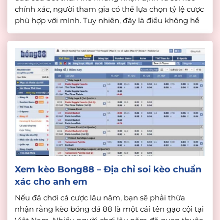
chính xác, người tham gia có thể lựa chọn tỷ lệ cược
phù hợp với mình. Tuy nhiên, đây là điều không hề
dễ dàng, nhất là với tân binh. Đó cũng […]
Xem kèo Bong88 – Địa chỉ soi kèo chuẩn
xác cho anh em
Nếu đã chơi cá cược lâu năm, bạn sẽ phải thừa
nhận rằng kèo bóng đá 88 là một cái tên gạo cội tại