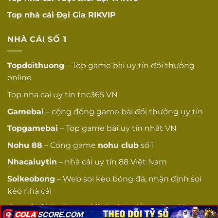
Top nhà cái Đại Gia
RIKVIP
NHÀ CÁI SỐ 1
Topdoithuong
– Top game bài uy tín đổi thưởng
online
Top
nha cai uy tin
tnc365 VN
Gamebai
– cộng đồng game bài đổi thưởng uy tín
Topgamebai
– Top game bài uy tín nhất VN
Nohu
88
– Cổng game
nohu club
số 1
Nhacaiuytin
– nhà cái uy tín 88 Việt Nam
Soikeobong
– Web soi kèo bóng đá, nhận định soi
kèo nhà cái
Gamebai88
– Game đổi thưởng đẳng cấp số 1