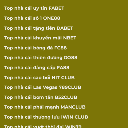
Top nhà cái uy tín
FABET
Top nhà cái số 1
ONE88
Top nhà cái tặng tiền
DABET
Top nhà cái khuyến mãi
NBET
Top nhà cái bóng đá
FC88
Top nhà cái thiên đường
GO88
Top nhà cái đẳng cấp
FA88
Top nhà cái cao bồi
HIT CLUB
Top nhà cái Las Vegas
789CLUB
Top nhà cái bom tấn
B52CLUB
Top nhà cái phái mạnh
MANCLUB
Top nhà cái thượng lưu
IWIN CLUB
Top nhà cái vượt thời đại
WIN79