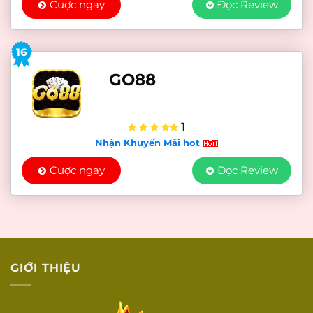
Cược ngay
Đọc Review
16
GO88
1
Nhận Khuyến Mãi hot
Cược ngay
Đọc Review
GIỚI THIỆU