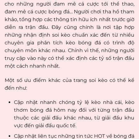
cho những người đam mê cá cược tới thể thao,
đam mê cá cược bóng đá… Người chơi tha hồ tham
khảo, tổng hợp các thông tin hữu ích nhất trước giờ
diễn ra trận đấu. Đây cũng chính là nơi tập hợp
những nhận định soi kèo chuẩn xác đến từ nhiều
chuyên gia phân tích kèo bóng đá có trình độ
chuyên môn khác nhau. Chính vì thế, những người
truy cập vào này có thể xác định các tỷ số trận đấu
một cách nhanh nhất.
Một số ưu điểm khác của trang soi kèo có thể kể
đến như:
Cập nhật nhanh chóng tỷ lệ kèo nhà cái, kèo
thơm bóng đá hôm nay đối với từng trận đấu
thuộc các giải đấu khác nhau, từ giải đấu khu
vực đến giải đấu quốc tế.
Cập nhật liên tục những tin tức HOT về bóng đá