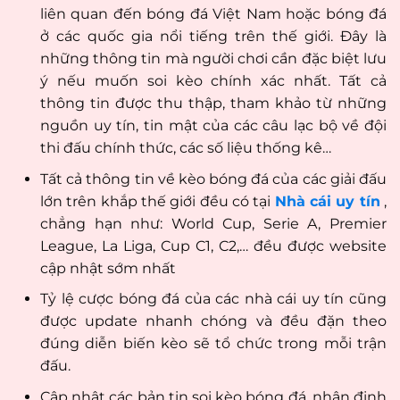
liên quan đến bóng đá Việt Nam hoặc bóng đá
ở các quốc gia nổi tiếng trên thế giới. Đây là
những thông tin mà người chơi cần đặc biệt lưu
ý nếu muốn soi kèo chính xác nhất. Tất cả
thông tin được thu thập, tham khảo từ những
nguồn uy tín, tin mật của các câu lạc bộ về đội
thi đấu chính thức, các số liệu thống kê…
Tất cả thông tin về kèo bóng đá của các giải đấu
lớn trên khắp thế giới đều có tại
Nhà cái uy tín
,
chẳng hạn như: World Cup, Serie A, Premier
League, La Liga, Cup C1, C2,… đều được website
cập nhật sớm nhất
Tỷ lệ cược bóng đá của các nhà cái uy tín cũng
được update nhanh chóng và đều đặn theo
đúng diễn biến kèo sẽ tổ chức trong mỗi trận
đấu.
Cập nhật các bản tin soi kèo bóng đá, nhận định