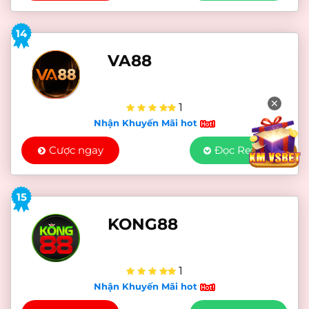
14
VA88
✕
1
Nhận Khuyến Mãi hot
Cược ngay
Đọc Review
15
KONG88
1
Nhận Khuyến Mãi hot