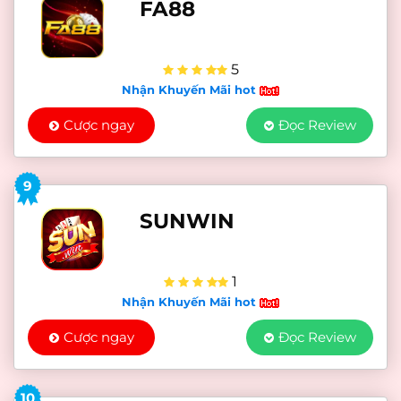
FA88
5
Nhận Khuyến Mãi hot
Cược ngay
Đọc Review
9
SUNWIN
1
Nhận Khuyến Mãi hot
Cược ngay
Đọc Review
10