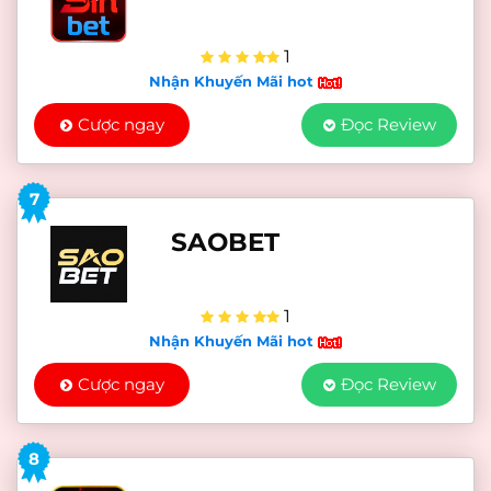
1
Nhận Khuyến Mãi hot
Cược ngay
Đọc Review
7
SAOBET
1
Nhận Khuyến Mãi hot
Cược ngay
Đọc Review
8