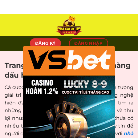
Skip
to
content
ĐĂNG KÝ
ĐĂNG NHẬP
×
Trang soi kèo thơm bóng đá hàng
đầu hiện nay
Cá cược bóng đá đang nổi lên như một hiện tượng
giải trí trực tuyến đón đầu xu hướng công nghệ
hiện đại ngày nay. Nhiều người ngày đêm tìm ra
những loại
kèo thơm bóng đá
để đặt cược và thu
lợi nhuận về tay. Thế nhưng hiện nay vẫn chưa có
nhiều trang web cung cấp các kèo thơm uy tín để
người chơi lựa chọn. Vậy hôm nay cùng đến với
nhà