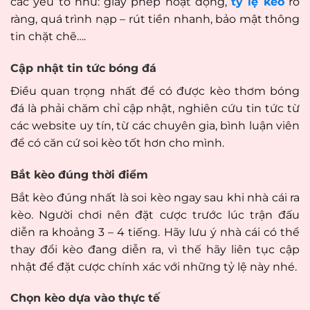
các yếu tố như: giấy phép hoạt động,
tỷ lệ kèo
rõ
ràng, quá trình nạp – rút tiền nhanh, bảo mật thông
tin chặt chẽ….
Cập nhật tin tức bóng đá
Điều quan trọng nhất để có được kèo thơm bóng
đá là phải chăm chỉ cập nhật, nghiên cứu tin tức từ
các website uy tín, từ các chuyên gia, bình luận viên
để có căn cứ soi kèo tốt hơn cho mình.
Bắt kèo đúng thời điểm
Bắt kèo đúng nhất là soi kèo ngay sau khi nhà cái ra
kèo. Người chơi nên đặt cược trước lúc trận đấu
diễn ra khoảng 3 – 4 tiếng. Hãy lưu ý nhà cái có thể
thay đổi kèo đang diễn ra, vì thế hãy liên tục cập
nhật để đặt cược chính xác với những tỷ lệ này nhé.
Chọn kèo dựa vào thực tế