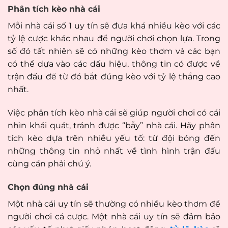
Phân tích kèo nhà cái
Mỗi nhà cái số 1 uy tín sẽ đưa khá nhiều kèo với các
tỷ lệ cược khác nhau để người chơi chọn lựa. Trong
số đó tất nhiên sẽ có những kèo thơm và các bạn
có thể dựa vào các dấu hiệu, thông tin có được về
trận đấu để từ đó bắt đúng kèo với tỷ lệ thắng cao
nhất.
Việc phân tích kèo nhà cái sẽ giúp người chơi có cái
nhìn khái quát, tránh được “bẫy” nhà cái. Hãy phân
tích kèo dựa trên nhiều yếu tố: từ đội bóng đến
những thông tin nhỏ nhất về tình hình trận đấu
cũng cần phải chú ý.
Chọn đúng nhà cái
Một nhà cái uy tín sẽ thường có nhiều kèo thơm để
người chơi cá cược. Một nhà cái uy tín sẽ đảm bảo