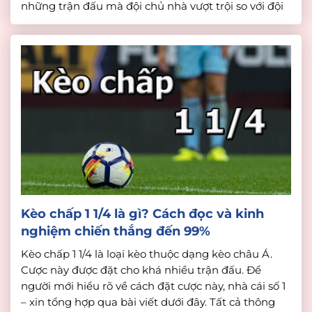
những trận đấu mà đội chủ nhà vượt trội so với đội
khách hoặc ngược lại. Tại đây, sẽ cung cấp […]
Kèo chấp 1 1/4 là gì? Cách đọc và kinh
nghiệm chiến thắng đến 99%
Kèo chấp 1 1/4 là loại kèo thuộc dạng kèo châu Á.
Cược này được đặt cho khá nhiều trận đấu. Để
người mới hiểu rõ về cách đặt cược này, nhà cái số 1
– xin tổng hợp qua bài viết dưới đây. Tất cả thông