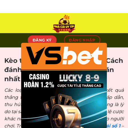
Skip
to
content
ĐĂNG KÝ
ĐĂNG NHẬP
×
Kèo tổng số bàn thắng là gì? Cách
đánh kèo tổng bàn thắng dễ ăn
nhất
Các loại kèo cá cược bóng đá dựa trên kết quả
thắng thua của trận đấu luôn là trò chơi hấp dẫn,
thu hút được nhiều người tham gia. Đây cũng là lý
do tại sao mà nhà cái sẽ liên tục đưa ra các tỷ lệ cược
khác nhau nhằm tăng thêm sự lựa chọn cho người
chơi. Trong nội dung bài viết dưới đây,
nhà cái số 1
–