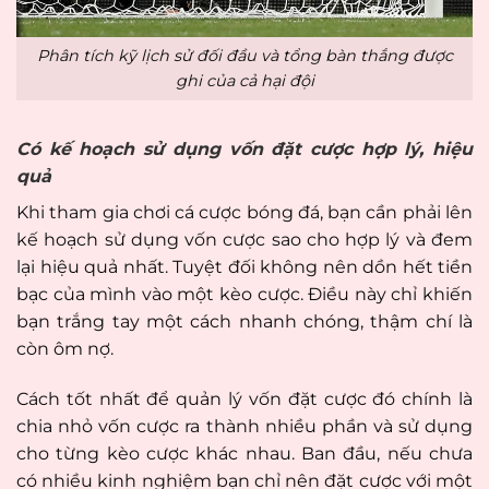
Phân tích kỹ lịch sử đối đầu và tổng bàn thắng được
ghi của cả hại đội
Có kế hoạch sử dụng vốn đặt cược hợp lý, hiệu
quả
Khi tham gia chơi cá cược bóng đá, bạn cần phải lên
kế hoạch sử dụng vốn cược sao cho hợp lý và đem
lại hiệu quả nhất. Tuyệt đối không nên dồn hết tiền
bạc của mình vào một kèo cược. Điều này chỉ khiến
bạn trắng tay một cách nhanh chóng, thậm chí là
còn ôm nợ.
Cách tốt nhất để quản lý vốn đặt cược đó chính là
chia nhỏ vốn cược ra thành nhiều phần và sử dụng
cho từng kèo cược khác nhau. Ban đầu, nếu chưa
có nhiều kinh nghiệm bạn chỉ nên đặt cược với một