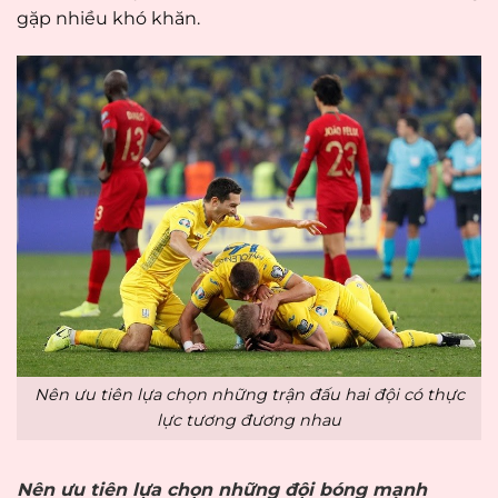
gặp nhiều khó khăn.
Nên ưu tiên lựa chọn những trận đấu hai đội có thực
lực tương đương nhau
Nên ưu tiên lựa chọn những đội bóng mạnh