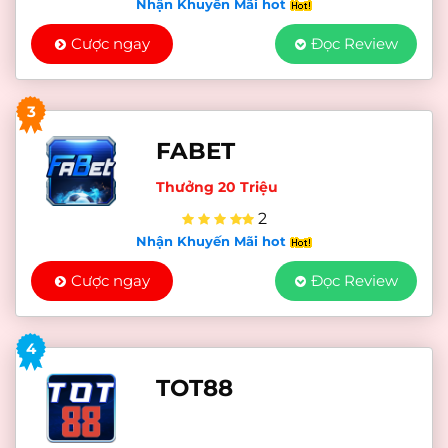
Nhận Khuyến Mãi hot
Cược ngay
Đọc Review
3
FABET
Thưởng 20 Triệu
2
Nhận Khuyến Mãi hot
Cược ngay
Đọc Review
4
TOT88