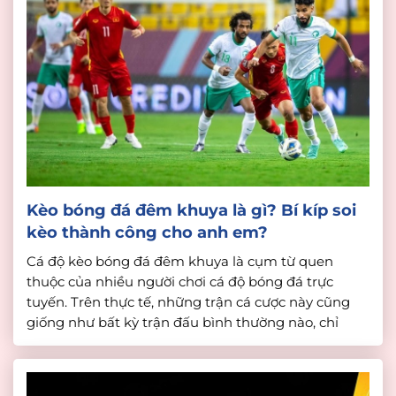
Kèo bóng đá đêm khuya là gì? Bí kíp soi
kèo thành công cho anh em?
Cá độ kèo bóng đá đêm khuya là cụm từ quen
thuộc của nhiều người chơi cá độ bóng đá trực
tuyến. Trên thực tế, những trận cá cược này cũng
giống như bất kỳ trận đấu bình thường nào, chỉ
khác là diễn ra vào những khung giờ khác nhau. Do
múi giờ khác nhau […]