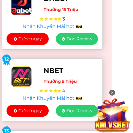
Thưởng 15 Triệu
3
Nhận Khuyến Mãi hot
Cược ngay
Đọc Review
12
NBET
Thưởng 5 Triệu
4
✕
Nhận Khuyến Mãi hot
Cược ngay
Đọc Review
13