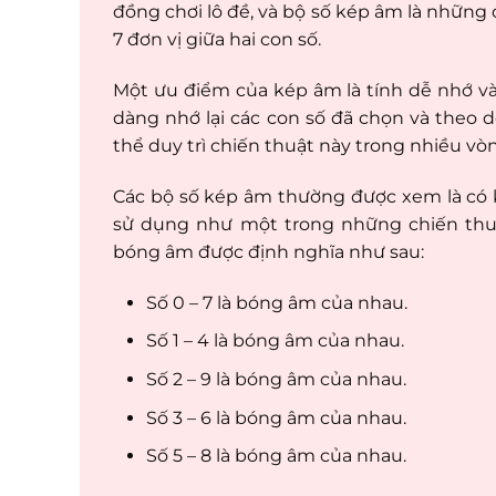
đồng chơi lô đề, và bộ số kép âm là những
7 đơn vị giữa hai con số.
Một ưu điểm của kép âm là tính dễ nhớ và
dàng nhớ lại các con số đã chọn và theo d
thể duy trì chiến thuật này trong nhiều vò
Các bộ số kép âm thường được xem là có k
sử dụng như một trong những chiến thuậ
bóng âm được định nghĩa như sau:
Số 0 – 7 là bóng âm của nhau.
Số 1 – 4 là bóng âm của nhau.
Số 2 – 9 là bóng âm của nhau.
Số 3 – 6 là bóng âm của nhau.
Số 5 – 8 là bóng âm của nhau.