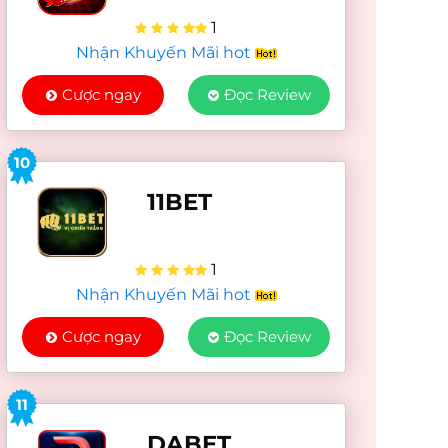
1
Nhận Khuyến Mãi hot
Cược ngay
Đọc Review
10
11BET
1
Nhận Khuyến Mãi hot
Cược ngay
Đọc Review
11
DABET