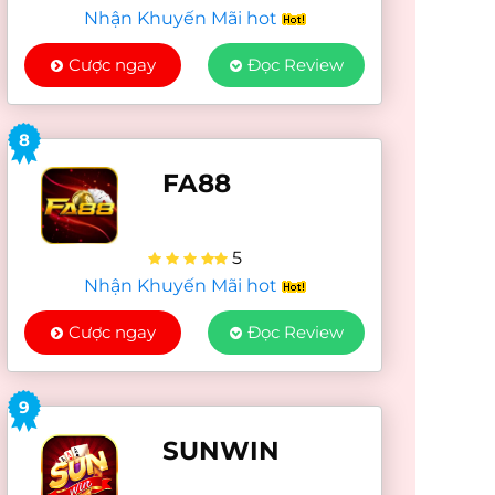
Nhận Khuyến Mãi hot
Cược ngay
Đọc Review
8
FA88
5
Nhận Khuyến Mãi hot
Cược ngay
Đọc Review
9
SUNWIN