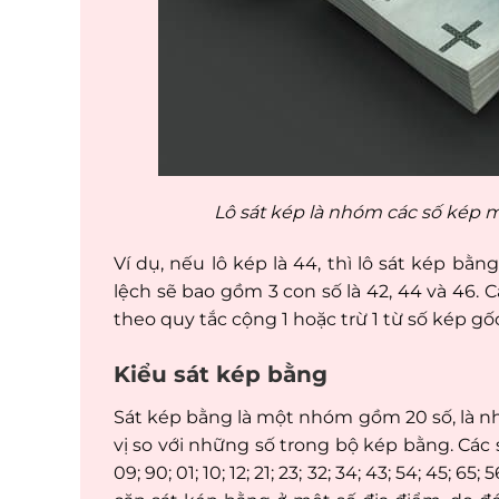
Lô sát kép là nhóm các số kép
Ví dụ, nếu lô kép là 44, thì lô sát kép bằn
lệch sẽ bao gồm 3 con số là 42, 44 và 46. C
theo quy tắc cộng 1 hoặc trừ 1 từ số kép gố
Kiểu sát kép bằng
Sát kép bằng là một nhóm gồm 20 số, là nh
vị so với những số trong bộ kép bằng. Các s
09; 90; 01; 10; 12; 21; 23; 32; 34; 43; 54; 45;