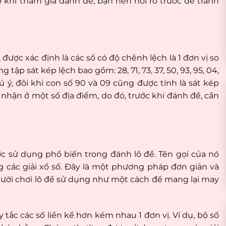
 khi tham gia đánh đề, bạn nên hỏi rõ trước để tránh
được xác định là các số có độ chênh lệch là 1 đơn vị so
 tập sát kép lệch bao gồm: 28, 71, 73, 37, 50, 93, 95, 04,
. Chú ý, đôi khi con số 90 và 09 cũng được tính là sát kép
nhận ở một số địa điểm, do đó, trước khi đánh đề, cần
c sử dụng phổ biến trong đánh lô đề. Tên gọi của nó
g các giải xổ số. Đây là một phương pháp đơn giản và
gười chơi lô đề sử dụng như một cách để mang lại may
tắc các số liền kề hơn kém nhau 1 đơn vị. Ví dụ, bộ số