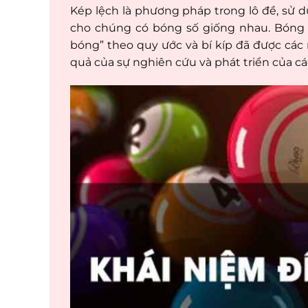
Kép lệch là phương pháp trong lô đề, sử 
cho chúng có bóng số giống nhau. Bóng s
bóng” theo quy ước và bí kíp đã được các 
quả của sự nghiên cứu và phát triển của cá