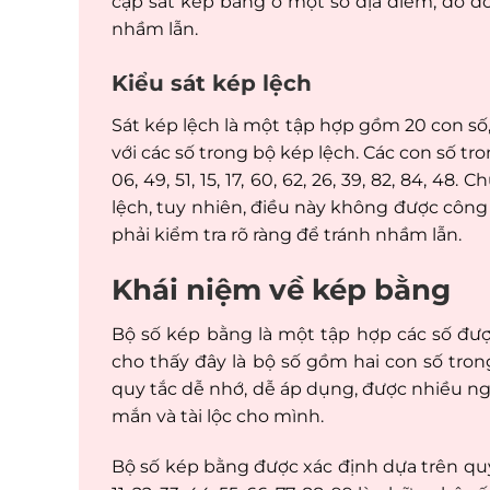
cặp sát kép bằng ở một số địa điểm, do đó
nhầm lẫn.
Kiểu sát kép lệch
Sát kép lệch là một tập hợp gồm 20 con số, 
với các số trong bộ kép lệch. Các con số trong
06, 49, 51, 15, 17, 60, 62, 26, 39, 82, 84, 48
lệch, tuy nhiên, điều này không được công 
phải kiểm tra rõ ràng để tránh nhầm lẫn.
Khái niệm về kép bằng
Bộ số kép bằng là một tập hợp các số đượ
cho thấy đây là bộ số gồm hai con số tron
quy tắc dễ nhớ, dễ áp dụng, được nhiều n
mắn và tài lộc cho mình.
Bộ số kép bằng được xác định dựa trên quy 