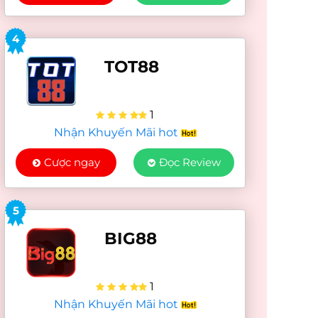
4
TOT88
1
Nhận Khuyến Mãi hot
Cược ngay
Đọc Review
5
BIG88
1
Nhận Khuyến Mãi hot