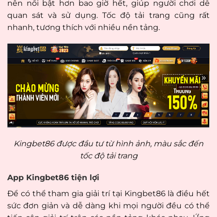
nên nổi bật hơn bao giờ hết, giúp người chơi dễ
quan sát và sử dụng. Tốc độ tải trang cũng rất
nhanh, tương thích với nhiều nền tảng.
Kingbet86 được đầu tư từ hình ảnh, màu sắc đến
tốc độ tải trang
App Kingbet86 tiện lợi
Để có thể tham gia giải trí tại Kingbet86 là điều hết
sức đơn giản và dễ dàng khi mọi người đều có thể