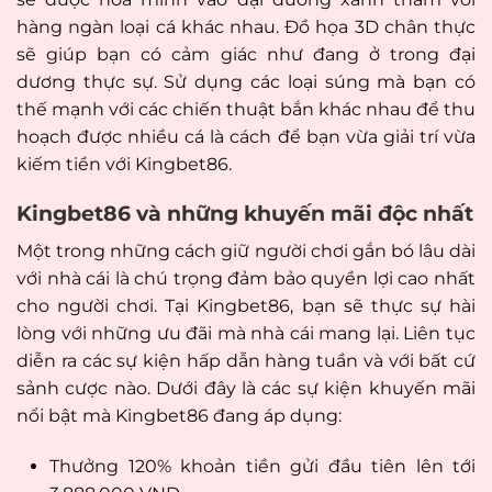
hàng ngàn loại cá khác nhau. Đồ họa 3D chân thực
sẽ giúp bạn có cảm giác như đang ở trong đại
dương thực sự. Sử dụng các loại súng mà bạn có
thế mạnh với các chiến thuật bắn khác nhau để thu
hoạch được nhiều cá là cách để bạn vừa giải trí vừa
kiếm tiền với Kingbet86.
Kingbet86 và những khuyến mãi độc nhất
Một trong những cách giữ người chơi gắn bó lâu dài
với nhà cái là chú trọng đảm bảo quyền lợi cao nhất
cho người chơi. Tại Kingbet86, bạn sẽ thực sự hài
lòng với những ưu đãi mà nhà cái mang lại. Liên tục
diễn ra các sự kiện hấp dẫn hàng tuần và với bất cứ
sảnh cược nào. Dưới đây là các sự kiện khuyến mãi
nổi bật mà Kingbet86 đang áp dụng:
Thưởng 120% khoản tiền gửi đầu tiên lên tới