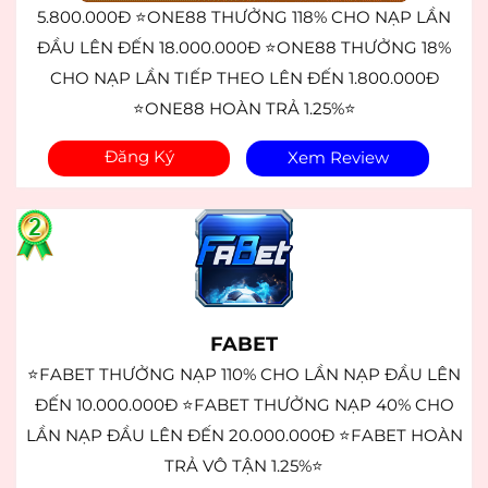
5.800.000Đ ⭐ONE88 THƯỞNG 118% CHO NẠP LẦN
ĐẦU LÊN ĐẾN 18.000.000Đ ⭐ONE88 THƯỞNG 18%
CHO NẠP LẦN TIẾP THEO LÊN ĐẾN 1.800.000Đ
⭐ONE88 HOÀN TRẢ 1.25%⭐
Đăng Ký
Xem Review
FABET
⭐FABET THƯỞNG NẠP 110% CHO LẦN NẠP ĐẦU LÊN
ĐẾN 10.000.000Đ ⭐FABET THƯỞNG NẠP 40% CHO
LẦN NẠP ĐẦU LÊN ĐẾN 20.000.000Đ ⭐FABET HOÀN
TRẢ VÔ TẬN 1.25%⭐