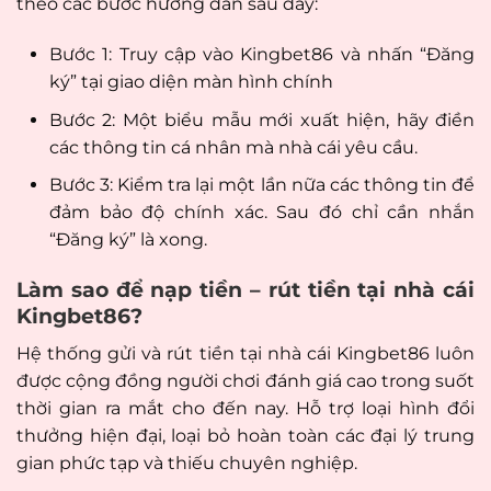
theo các bước hướng dẫn sau đây:
Bước 1: Truy cập vào Kingbet86 và nhấn “Đăng
ký” tại giao diện màn hình chính
Bước 2: Một biểu mẫu mới xuất hiện, hãy điền
các thông tin cá nhân mà nhà cái yêu cầu.
Bước 3: Kiểm tra lại một lần nữa các thông tin để
đảm bảo độ chính xác. Sau đó chỉ cần nhắn
“Đăng ký” là xong.
Làm sao để nạp tiền – rút tiền tại nhà cái
Kingbet86?
Hệ thống gửi và rút tiền tại nhà cái Kingbet86 luôn
được cộng đồng người chơi đánh giá cao trong suốt
thời gian ra mắt cho đến nay. Hỗ trợ loại hình đổi
thưởng hiện đại, loại bỏ hoàn toàn các đại lý trung
gian phức tạp và thiếu chuyên nghiệp.