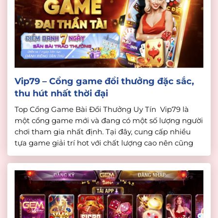
Vip79 – Cổng game đổi thưởng đặc sắc,
thu hút nhất thời đại
Top Cổng Game Bài Đổi Thưởng Uy Tín Vip79 là
một cổng game mới và đang có một số lượng người
chơi tham gia nhất định. Tại đây, cung cấp nhiều
tựa game giải trí hot với chất lượng cao nên cũng
rất nhiều người yêu thích. Do đó, để giúp người chơi
hiểu rõ […]