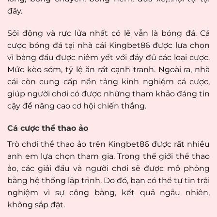
đây.
Sôi động và rực lửa nhất có lẽ vẫn là bóng đá. Cá
cược bóng đá tại nhà cái Kingbet86 được lựa chọn
vì bảng đấu được niêm yết với đầy đủ các loại cược.
Mức kèo sớm, tỷ lệ ăn rất cạnh tranh. Ngoài ra, nhà
cái còn cung cấp nền tảng kinh nghiệm cá cược,
giúp người chơi có được những tham khảo đáng tin
cậy để nâng cao cơ hội chiến thắng.
Cá cược thể thao ảo
Trò chơi thể thao ảo trên Kingbet86 được rất nhiều
anh em lựa chọn tham gia. Trong thế giới thể thao
ảo, các giải đấu và người chơi sẽ được mô phỏng
bằng hệ thống lập trình. Do đó, bạn có thể tự tin trải
nghiệm vì sự công bằng, kết quả ngẫu nhiên,
không sắp đặt.