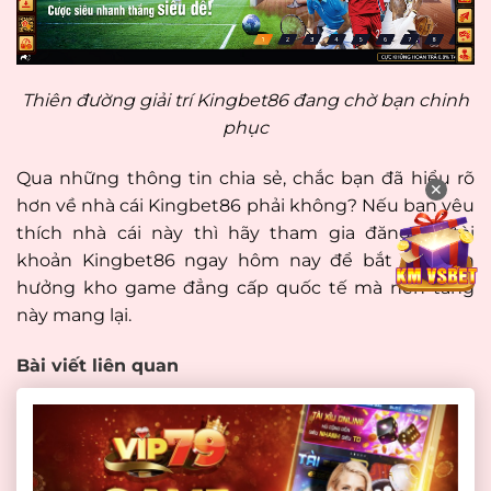
Thiên đường giải trí Kingbet86 đang chờ bạn chinh
phục
Qua những thông tin chia sẻ, chắc bạn đã hiểu rõ
✕
hơn về nhà cái Kingbet86 phải không? Nếu bạn yêu
thích nhà cái này thì hãy tham gia đăng ký tài
khoản Kingbet86 ngay hôm nay để bắt đầu tận
hưởng kho game đẳng cấp quốc tế mà nền tảng
này mang lại.
Bài viết liên quan