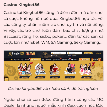
Casino Kingbet86
Casino tại Kingbet86 cũng là điểm đến mà dân chơi
cá cược không nên bỏ qua. Kingbet86 hợp tác với
các công ty phần mềm trò chơi uy tín và nổi tiếng.
Vì vậy, các trò chơi luôn đảm bảo chất lượng như:
Baccarat, rồng hổ, sicbo, poker,… đến từ các sàn cá
cược lớn như: Ebet, WM, SA Gaming, Sexy Gaming,…
Casino Kingbet86 với nhiều sảnh để trải nghiệm
Người chơi sẽ còn được đồng hành cùng các MC,
Dealer là những người mẫu xinh đẹp, cuốn hút. Đặc