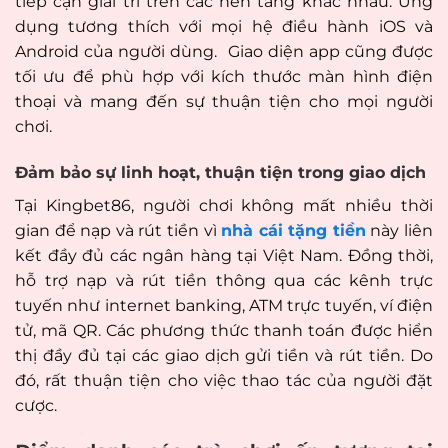
tiếp cận giải trí trên các nền tảng khác nhau. Ứng
dụng tương thích với mọi hệ điều hành iOS và
Android của người dùng. Giao diện app cũng được
tối ưu để phù hợp với kích thước màn hình điện
thoại và mang đến sự thuận tiện cho mọi người
chơi.
Đảm bảo sự linh hoạt, thuận tiện trong giao dịch
Tại Kingbet86, người chơi không mất nhiều thời
gian để nạp và rút tiền vì
nhà cái tặng tiền
này liên
kết đầy đủ các ngân hàng tại Việt Nam. Đồng thời,
hỗ trợ nạp và rút tiền thông qua các kênh trực
tuyến như internet banking, ATM trực tuyến, ví điện
tử, mã QR. Các phương thức thanh toán được hiển
thị đầy đủ tại các giao dịch gửi tiền và rút tiền. Do
đó, rất thuận tiện cho việc thao tác của người đặt
cược.