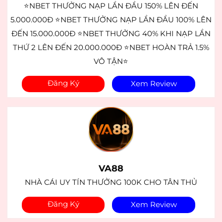
⭐NBET THƯỞNG NẠP LẦN ĐẦU 150% LÊN ĐẾN
5.000.000Đ ⭐NBET THƯỞNG NẠP LẦN ĐẦU 100% LÊN
ĐẾN 15.000.000Đ ⭐NBET THƯỞNG 40% KHI NẠP LẦN
THỨ 2 LÊN ĐẾN 20.000.000Đ ⭐NBET HOÀN TRẢ 1.5%
VÔ TẬN⭐
Đăng Ký
Xem Review
VA88
NHÀ CÁI UY TÍN THƯỞNG 100K CHO TÂN THỦ
Đăng Ký
Xem Review