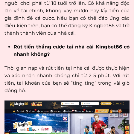
người chơi phải từ 18 tuổi trở lên. Có khả năng độc
lập về tài chính, không vay mượn hay lấy tiền của
gia đình để cá cược. Nếu bạn có thể đáp ứng các
điều kiện trên, bạn có thể đăng ký Kingbet86 và trở
thành thành viên của nhà cái.
Rút tiền thắng cược tại nhà cái Kingbet86 có
nhanh không?
Thời gian nạp và rút tiền tại nhà cái được thực hiện
và xác nhận nhanh chóng chỉ từ 2-5 phút. Với rút
tiền, tài khoản của bạn sẽ “ting ting” trong vài giờ
đồng hồ.