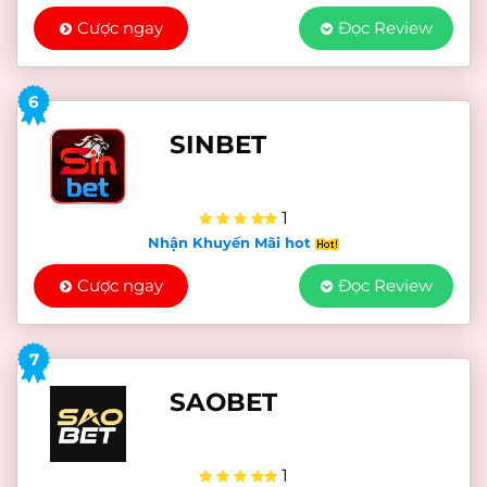
Cược ngay
Đọc Review
6
SINBET
1
Nhận Khuyến Mãi hot
Cược ngay
Đọc Review
7
SAOBET
1