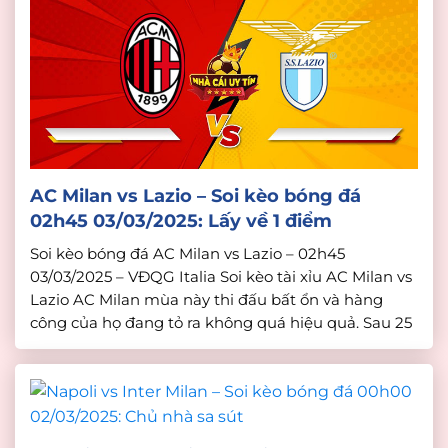
AC Milan vs Lazio – Soi kèo bóng đá
02h45 03/03/2025: Lấy về 1 điểm
Soi kèo bóng đá AC Milan vs Lazio – 02h45
03/03/2025 – VĐQG Italia Soi kèo tài xỉu AC Milan vs
Lazio AC Milan mùa này thi đấu bất ổn và hàng
công của họ đang tỏ ra không quá hiệu quả. Sau 25
vòng đấu, AC Milan mới ghi được 37 bàn. Phong độ
của […]