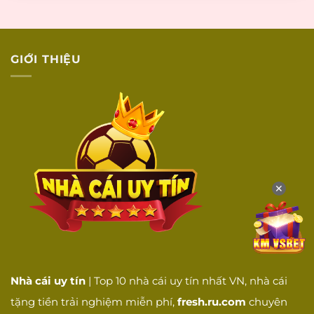
GIỚI THIỆU
✕
Nhà cái uy tín
| Top 10 nhà cái uy tín nhất VN, nhà cái
tặng tiền trải nghiệm miễn phí,
fresh.ru.com
chuyên