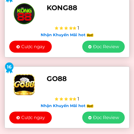
KONG88
1
Nhận Khuyến Mãi hot
Cược ngay
Đọc Review
16
GO88
1
Nhận Khuyến Mãi hot
Cược ngay
Đọc Review