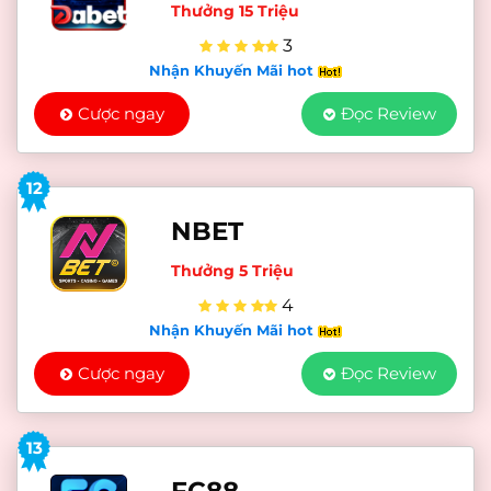
Thưởng 15 Triệu
3
Nhận Khuyến Mãi hot
Cược ngay
Đọc Review
12
NBET
Thưởng 5 Triệu
4
Nhận Khuyến Mãi hot
Cược ngay
Đọc Review
13
FC88