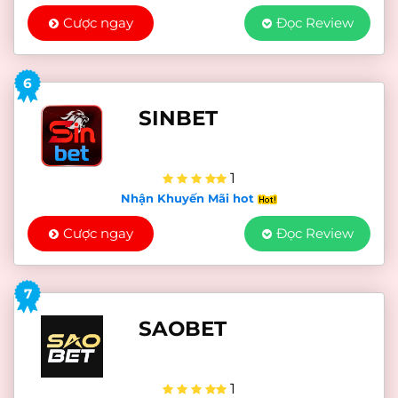
Cược ngay
Đọc Review
6
SINBET
1
Nhận Khuyến Mãi hot
Cược ngay
Đọc Review
7
SAOBET
1