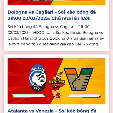
Bologna vs Cagliari – Soi kèo bóng đá
21h00 02/03/2025: Chủ nhà lấn lướt
Soi kèo bóng đá Bologna vs Cagliari – 21h00
02/03/2025 – VĐQG Italia Soi kèo tài xỉu Bologna vs
Cagliari Hàng thủ của Bologna ở mùa giải năm nay
là một hàng thủ được đánh giá cao. Sau 25 vòng
đấu, Bologna mới thủng lưới 31 bàn. Phong độ của
Bologna vẫn đang là rất tốt, […]
Atalanta vs Venezia – Soi kèo bóng đá