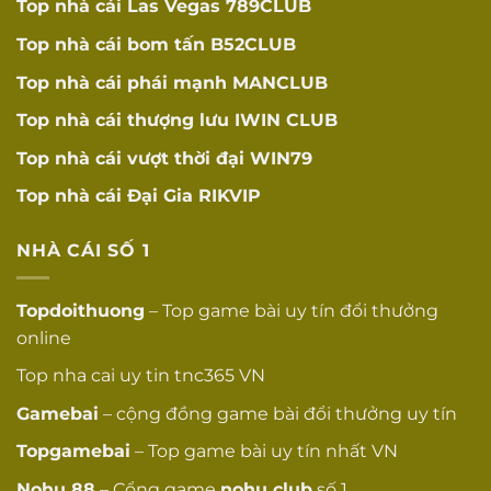
Top nhà cái Las Vegas
789CLUB
Top nhà cái bom tấn
B52CLUB
Top nhà cái phái mạnh
MANCLUB
Top nhà cái thượng lưu
IWIN CLUB
Top nhà cái vượt thời đại
WIN79
Top nhà cái Đại Gia
RIKVIP
NHÀ CÁI SỐ 1
Topdoithuong
– Top game bài uy tín đổi thưởng
online
Top
nha cai uy tin
tnc365 VN
Gamebai
– cộng đồng game bài đổi thưởng uy tín
Topgamebai
– Top game bài uy tín nhất VN
Nohu
88
– Cổng game
nohu club
số 1