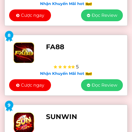
Nhận Khuyến Mãi hot
Cược ngay
Đọc Review
8
FA88
5
Nhận Khuyến Mãi hot
Cược ngay
Đọc Review
9
SUNWIN