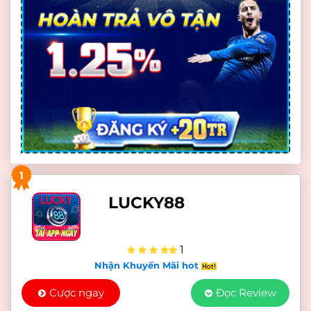
1
LUCKY88
1
Nhận Khuyến Mãi hot
Cược ngay
Đọc Review