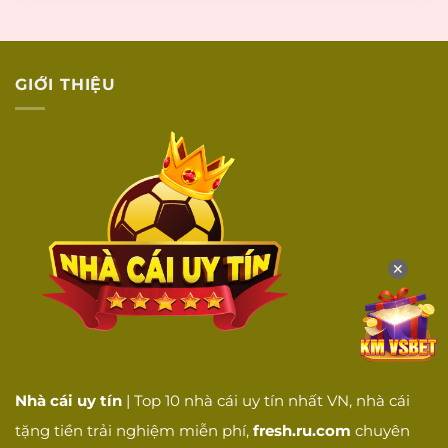
GIỚI THIỆU
✕
Nhà cái uy tín
| Top 10 nhà cái uy tín nhất VN, nhà cái
tặng tiền trải nghiệm miễn phí,
fresh.ru.com
chuyên