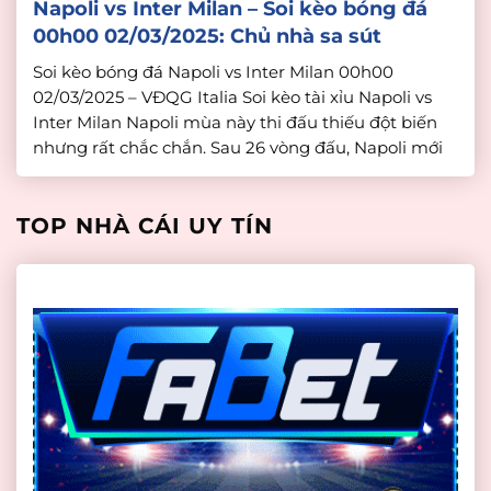
Napoli vs Inter Milan – Soi kèo bóng đá
00h00 02/03/2025: Chủ nhà sa sút
Soi kèo bóng đá Napoli vs Inter Milan 00h00
02/03/2025 – VĐQG Italia Soi kèo tài xỉu Napoli vs
Inter Milan Napoli mùa này thi đấu thiếu đột biến
nhưng rất chắc chắn. Sau 26 vòng đấu, Napoli mới
phải nhận 21 bàn thua và họ vẫn đang là đội thủng
lưới ít nhất Serie A […]
TOP NHÀ CÁI UY TÍN