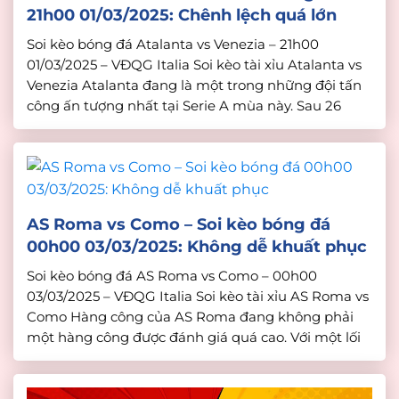
21h00 01/03/2025: Chênh lệch quá lớn
Soi kèo bóng đá Atalanta vs Venezia – 21h00
01/03/2025 – VĐQG Italia Soi kèo tài xỉu Atalanta vs
Venezia Atalanta đang là một trong những đội tấn
công ấn tượng nhất tại Serie A mùa này. Sau 26
vòng đấu, Atalanta đã ghi tới 59 bàn thắng và họ
đang cùng Inter đang là 2 […]
AS Roma vs Como – Soi kèo bóng đá
00h00 03/03/2025: Không dễ khuất phục
Soi kèo bóng đá AS Roma vs Como – 00h00
03/03/2025 – VĐQG Italia Soi kèo tài xỉu AS Roma vs
Como Hàng công của AS Roma đang không phải
một hàng công được đánh giá quá cao. Với một lối
chơi không phải quá đột biến, khả năng ghi bàn
của AS Roma hiện tại […]