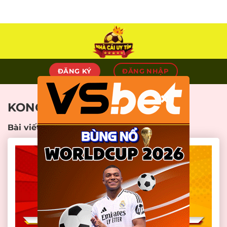
Skip
to
content
ĐĂNG KÝ
ĐĂNG NHẬP
×
KONG88
Bài viết liên quan