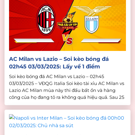
AC Milan vs Lazio – Soi kèo bóng đá
02h45 03/03/2025: Lấy về 1 điểm
Soi kèo bóng đá AC Milan vs Lazio – 02h45
03/03/2025 – VĐQG Italia Soi kèo tài xỉu AC Milan vs
Lazio AC Milan mùa này thi đấu bất ổn và hàng
công của họ đang tỏ ra không quá hiệu quả. Sau 25
vòng đấu, AC Milan mới ghi được 37 bàn. Phong độ
của […]