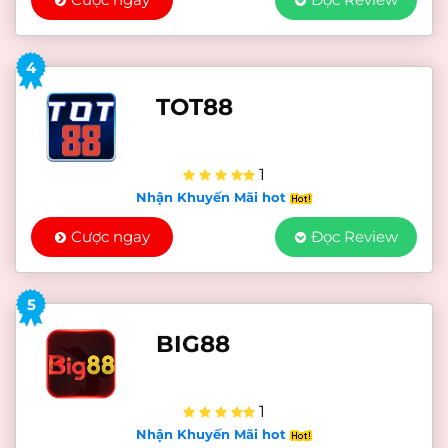
4
TOT88
1
Nhận Khuyến Mãi hot
Cược ngay
Đọc Review
5
BIG88
1
Nhận Khuyến Mãi hot