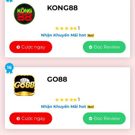
KONG88
1
Nhận Khuyến Mãi hot
Cược ngay
Đọc Review
16
GO88
1
Nhận Khuyến Mãi hot
Cược ngay
Đọc Review