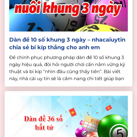
Dàn đề 10 số khung 3 ngày – nhacaiuytin
chia sẻ bí kíp thắng cho anh em
Để chinh phục phương pháp dàn đề 10 số khung 3
ngày hiệu quả, đòi hỏi người chơi cần nắm vững kỹ
thuật và bí kíp “nhìn đâu cũng thấy tiền”. Bài viết
này, nhà cái uy tín sẽ là cẩm nang chi tiết giúp bạn
giải mã bí ẩn đằng sau dàn đề 10 số […]