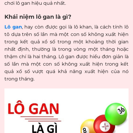
chơi lô gan hiệu quả nhất.
Khái niệm lô gan là gì?
Lô gan
, hay còn được gọi là lô khan, là cách tính lô
tô dựa trên số lần mà một con số không xuất hiện
trong kết quả xổ số trong một khoảng thời gian
nhất định, thường là trong vòng một tháng hoặc
thậm chí là hai tháng. Lô gan được hiểu đơn giản là
số lần mà một con số không xuất hiện trong kết
quả xổ số vượt quá khả năng xuất hiện của nó
trong tháng.