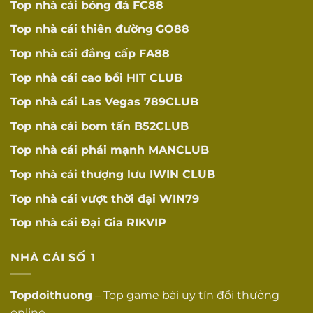
Top nhà cái bóng đá
FC88
Top nhà cái thiên đường
GO88
Top nhà cái đẳng cấp
FA88
Top nhà cái cao bồi
HIT CLUB
Top nhà cái Las Vegas
789CLUB
Top nhà cái bom tấn
B52CLUB
Top nhà cái phái mạnh
MANCLUB
Top nhà cái thượng lưu
IWIN CLUB
Top nhà cái vượt thời đại
WIN79
Top nhà cái Đại Gia
RIKVIP
NHÀ CÁI SỐ 1
Topdoithuong
– Top game bài uy tín đổi thưởng
online