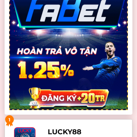
1
LUCKY88