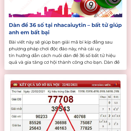
Dàn đề 36 số tại nhacaiuytin – bất tử giúp
anh em bất bại
Bài viết này sẽ giúp bạn giải mã bí kíp đằng sau
phương pháp chơi độc đáo này, nhà cái uy
tín hướng dẫn cách nuôi dàn đề 36 số bất tử hiệu
quả và gia tăng cơ hội thành công cho bạn. Dàn đề
36 số bất tử là gì? Dàn đề 36 số bất […]