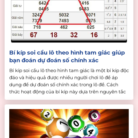
Bí kíp soi cầu lô theo hình tam giác giúp
bạn đoán dự đoán số chính xác
Bí kíp soi cầu lô theo hình tam giác là một bí kíp độc
đáo và hiệu quả được nhiều người chơi lô đề áp
dụng để dự đoán số chính xác trong lô đề. Cách
thức hoạt động của bí kíp này dựa trên nguyên tắc
hình tam giác, trong đó ba số trong […]