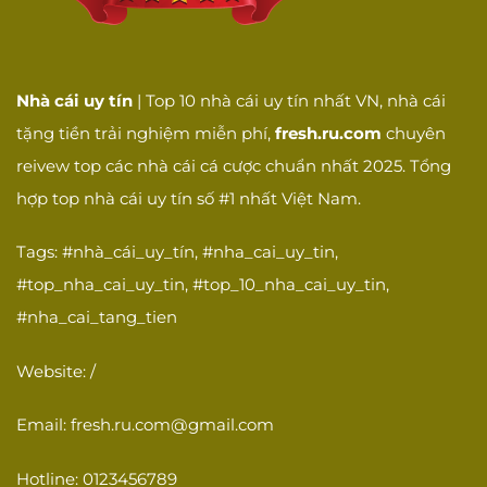
Nhà cái uy tín
| Top 10 nhà cái uy tín nhất VN, nhà cái
tặng tiền trải nghiệm miễn phí,
fresh.ru.com
chuyên
reivew top các nhà cái cá cược chuẩn nhất 2025. Tổng
hợp top nhà cái uy tín số #1 nhất Việt Nam.
Tags: #nhà_cái_uy_tín, #nha_cai_uy_tin,
#top_nha_cai_uy_tin, #top_10_nha_cai_uy_tin,
#nha_cai_tang_tien
Website: /
Email:
fresh.ru.com@gmail.com
Hotline: 0123456789