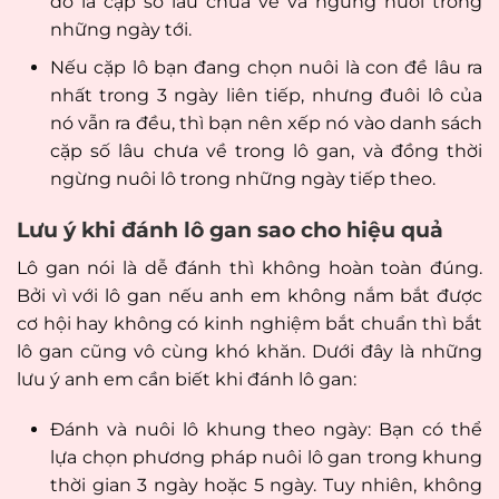
đó là cặp số lâu chưa về và ngừng nuôi trong
những ngày tới.
Nếu cặp lô bạn đang chọn nuôi là con đề lâu ra
nhất trong 3 ngày liên tiếp, nhưng đuôi lô của
nó vẫn ra đều, thì bạn nên xếp nó vào danh sách
cặp số lâu chưa về trong lô gan, và đồng thời
ngừng nuôi lô trong những ngày tiếp theo.
Lưu ý khi đánh lô gan sao cho hiệu quả
Lô gan nói là dễ đánh thì không hoàn toàn đúng.
Bởi vì với lô gan nếu anh em không nắm bắt được
cơ hội hay không có kinh nghiệm bắt chuẩn thì bắt
lô gan cũng vô cùng khó khăn. Dưới đây là những
lưu ý anh em cần biết khi đánh lô gan:
Đánh và nuôi lô khung theo ngày: Bạn có thể
lựa chọn phương pháp nuôi lô gan trong khung
thời gian 3 ngày hoặc 5 ngày. Tuy nhiên, không