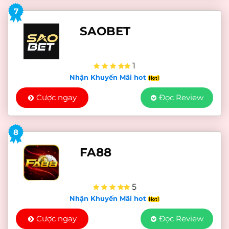
7
SAOBET
1
Nhận Khuyến Mãi hot
Cược ngay
Đọc Review
8
FA88
5
Nhận Khuyến Mãi hot
Cược ngay
Đọc Review