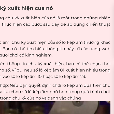
kỳ xuất hiện của nó
ong chu kỳ xuất hiện của nó là một trong những chiến
ể thực hiện các bước sau đây để áp dụng chiến thuật
ép âm: Chu kỳ xuất hiện của số lô kép âm thường khác
i. Bạn có thể tìm hiểu thông tin này từ các trang web
gười chơi có kinh nghiệm.
ên thông tin chu kỳ xuất hiện, bạn có thể chọn thời
g số. Ví dụ, nếu số lô kép âm 01 xuất hiện nhiều trong
 vào số lô kép âm 10 hoặc số lô kép âm 23.
 hợp: Nếu bạn quyết định chơi lô kép âm dựa trên chu
và lựa chọn số lô kép âm phù hợp trong quá trình chơi.
 trong chu kỳ của nó và đánh vào chúng