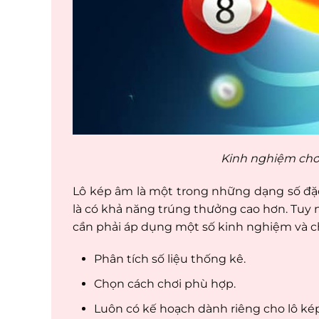
Kinh nghiệm chơ
Lô kép âm là một trong những dạng số đặc 
là có khả năng trúng thưởng cao hơn. Tuy n
cần phải áp dụng một số kinh nghiệm và ch
Phân tích số liệu thống kê.
Chọn cách chơi phù hợp.
Luôn có kế hoạch dành riêng cho lô ké