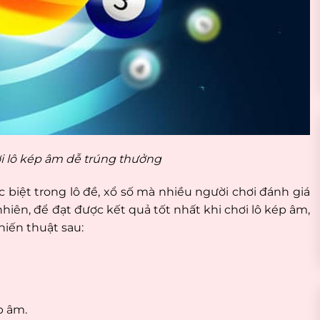
i lô kép âm dễ trúng thưởng
biệt trong lô đề, xổ số mà nhiều người chơi đánh giá
hiên, để đạt được kết quả tốt nhất khi chơi lô kép âm,
iến thuật sau:
p âm.