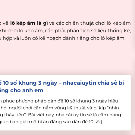
p về
lô kép âm là gì
và các chiến thuật chơi lô kép âm
i chơi lô kép âm, cần phải phân tích số liệu thống kê,
ù hợp và luôn có kế hoạch dành riêng cho lô kép âm.
 10 số khung 3 ngày – nhacaiuytin chia sẻ bí
hắng cho anh em
h phục phương pháp dàn đề 10 số khung 3 ngày hiệu
 hỏi người chơi cần nắm vững kỹ thuật và bí kíp “nhìn
 thấy tiền”. Bài viết này, nhà cái uy tín sẽ là cẩm nang
 giúp bạn giải mã bí ẩn đằng sau dàn đề 10 số […]