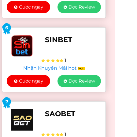
Cược ngay
Đọc Review
6
SINBET
1
Nhận Khuyến Mãi hot
Cược ngay
Đọc Review
7
SAOBET
1