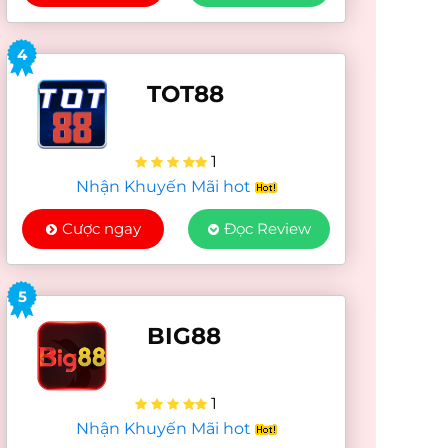
4
TOT88
1
Nhận Khuyến Mãi hot
Cược ngay
Đọc Review
5
BIG88
1
Nhận Khuyến Mãi hot