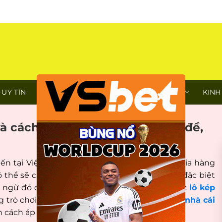
×
 UY TÍN
LÔ ĐỀ
TOP NHÀ CÁI
HƯỚNG DẪN
KINH
và cách áp dụng vào trò chơi lô đề,
biến tại Việt Nam và có rất nhiều người tham gia hàng
ó thể sẽ cảm thấy bối rối về những thuật ngữ đặc biệt
t ngữ đó chính là “lô kép âm”. Bạn có thắc mắc
lô kép
trò chơi lô đề, xổ số? Trong bài viết này, cùng
nhà cái
 cách áp dụng trong trò chơi lô đề, xổ số.