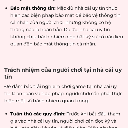
Bảo mật thông tin:
Mặc dù nhà cái uy tín thực
hiện các biện pháp bảo mật để bảo vệ thông tin
cá nhân của người chơi, nhưng không có hệ
thống nào là hoàn hảo. Do đó, nhà cái uy tín
không chịu trách nhiệm cho bất kỳ sự cố nào liên
quan đến bảo mật thông tin cá nhân.
Trách nhiệm của người chơi tại nhà cái uy
tín
Để đảm bảo trải nghiệm chơi game tại nhà cái uy
tín là an toàn và hợp pháp, người chơi cần phải thực
hiện một số trách nhiệm quan trọng:
Tuân thủ các quy định:
Trước khi bắt đầu tham
gia vào nhà cái uy tín, người chơi cần đọc kỹ và