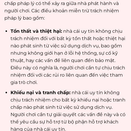
chấp pháp lý có thể xảy ra giữa nhà phát hành và
người chơi. Các điều khoản miễn trừ trách nhiệm
pháp lý bao gồm:
Tổn thất và thiệt hại:
nhà cái uy tín không chịu
trách nhiệm đối với bất kỳ tổn thất hoặc thiệt hại
nào phát sinh từ việc sử dụng dịch vụ, bao gồm
nhưng không giới hạn ở lỗi hệ thống, sự cố kỹ
thuật, hay các vấn đề liên quan đến bảo mật.
Điều này có nghĩa là, người chơi cần tự chịu trách
nhiệm đối với các rủi ro liên quan đến việc tham
gia trò chơi.
Khiếu nại và tranh chấp:
nhà cái uy tín không
chịu trách nhiệm cho bất kỳ khiếu nại hoặc tranh
chấp nào phát sinh từ việc sử dụng dịch vụ.
Người chơi cần tự giải quyết các vấn đề này và có
thể yêu cầu sự hỗ trợ từ bộ phận hỗ trợ khách
hàng của nhà cái uy tín.