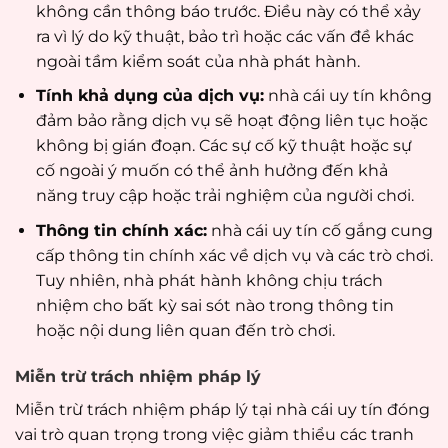
không cần thông báo trước. Điều này có thể xảy
ra vì lý do kỹ thuật, bảo trì hoặc các vấn đề khác
ngoài tầm kiểm soát của nhà phát hành.
Tính khả dụng của dịch vụ:
nhà cái uy tín không
đảm bảo rằng dịch vụ sẽ hoạt động liên tục hoặc
không bị gián đoạn. Các sự cố kỹ thuật hoặc sự
cố ngoài ý muốn có thể ảnh hưởng đến khả
năng truy cập hoặc trải nghiệm của người chơi.
Thông tin chính xác:
nhà cái uy tín cố gắng cung
cấp thông tin chính xác về dịch vụ và các trò chơi.
Tuy nhiên, nhà phát hành không chịu trách
nhiệm cho bất kỳ sai sót nào trong thông tin
hoặc nội dung liên quan đến trò chơi.
Miễn trừ trách nhiệm pháp lý
Miễn trừ trách nhiệm pháp lý tại nhà cái uy tín đóng
vai trò quan trọng trong việc giảm thiểu các tranh