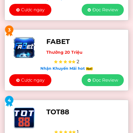
Cược ngay
Đọc Review
3
FABET
Thưởng 20 Triệu
2
Nhận Khuyến Mãi hot
Cược ngay
Đọc Review
4
TOT88
1