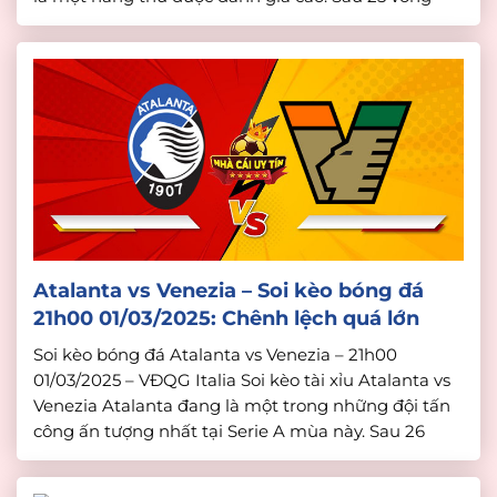
đấu, Bologna mới thủng lưới 31 bàn. Phong độ của
Bologna vẫn đang là rất tốt, […]
Atalanta vs Venezia – Soi kèo bóng đá
21h00 01/03/2025: Chênh lệch quá lớn
Soi kèo bóng đá Atalanta vs Venezia – 21h00
01/03/2025 – VĐQG Italia Soi kèo tài xỉu Atalanta vs
Venezia Atalanta đang là một trong những đội tấn
công ấn tượng nhất tại Serie A mùa này. Sau 26
vòng đấu, Atalanta đã ghi tới 59 bàn thắng và họ
đang cùng Inter đang là 2 […]