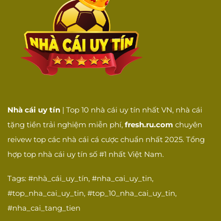
Nhà cái uy tín
| Top 10 nhà cái uy tín nhất VN, nhà cái
tặng tiền trải nghiệm miễn phí,
fresh.ru.com
chuyên
reivew top các nhà cái cá cược chuẩn nhất 2025. Tổng
hợp top nhà cái uy tín số #1 nhất Việt Nam.
Tags: #nhà_cái_uy_tín, #nha_cai_uy_tin,
#top_nha_cai_uy_tin, #top_10_nha_cai_uy_tin,
#nha_cai_tang_tien