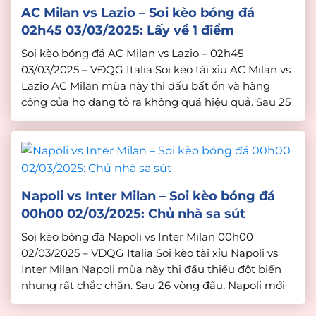
AC Milan vs Lazio – Soi kèo bóng đá
02h45 03/03/2025: Lấy về 1 điểm
Soi kèo bóng đá AC Milan vs Lazio – 02h45
03/03/2025 – VĐQG Italia Soi kèo tài xỉu AC Milan vs
Lazio AC Milan mùa này thi đấu bất ổn và hàng
công của họ đang tỏ ra không quá hiệu quả. Sau 25
vòng đấu, AC Milan mới ghi được 37 bàn. Phong độ
của […]
Napoli vs Inter Milan – Soi kèo bóng đá
00h00 02/03/2025: Chủ nhà sa sút
Soi kèo bóng đá Napoli vs Inter Milan 00h00
02/03/2025 – VĐQG Italia Soi kèo tài xỉu Napoli vs
Inter Milan Napoli mùa này thi đấu thiếu đột biến
nhưng rất chắc chắn. Sau 26 vòng đấu, Napoli mới
phải nhận 21 bàn thua và họ vẫn đang là đội thủng