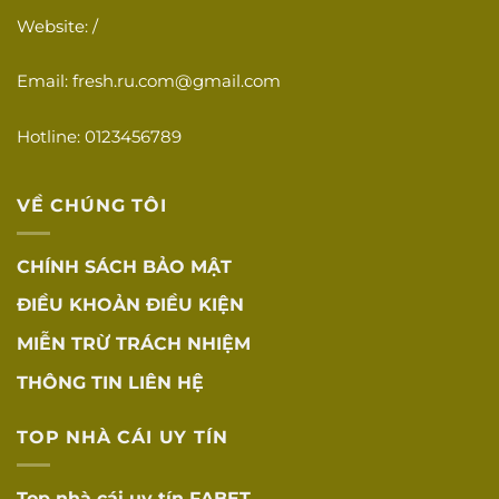
Website: /
Email:
fresh.ru.com@gmail.com
Hotline: 0123456789
VỀ CHÚNG TÔI
CHÍNH SÁCH BẢO MẬT
ĐIỀU KHOẢN ĐIỀU KIỆN
MIỄN TRỪ TRÁCH NHIỆM
THÔNG TIN LIÊN HỆ
TOP NHÀ CÁI UY TÍN
Top nhà cái uy tín
FABET