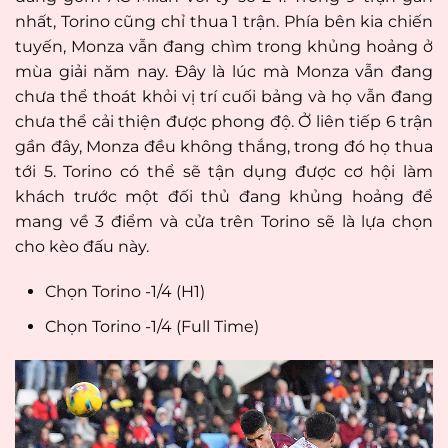
nhất, Torino cũng chỉ thua 1 trận. Phía bên kia chiến
tuyến, Monza vẫn đang chìm trong khủng hoảng ở
mùa giải năm nay. Đây là lúc mà Monza vẫn đang
chưa thể thoát khỏi vị trí cuối bảng và họ vẫn đang
chưa thể cải thiện được phong độ. Ở liên tiếp 6 trận
gần đây, Monza đều không thắng, trong đó họ thua
tới 5. Torino có thể sẽ tận dụng được cơ hội làm
khách trước một đối thủ đang khủng hoảng để
mang về 3 điểm và cửa trên Torino sẽ là lựa chọn
cho kèo đấu này.
Chọn Torino -1/4 (H1)
Chọn Torino -1/4 (Full Time)