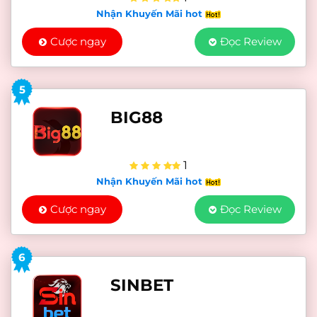
Nhận Khuyến Mãi hot
Cược ngay
Đọc Review
5
BIG88
1
Nhận Khuyến Mãi hot
Cược ngay
Đọc Review
6
SINBET