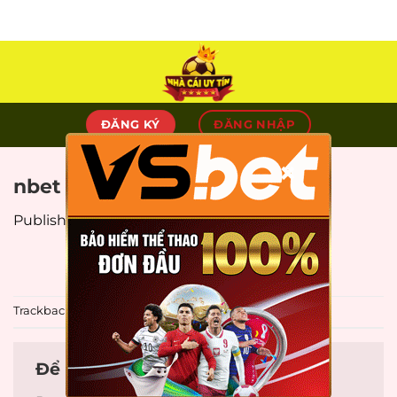
Skip
to
content
ĐĂNG KÝ
ĐĂNG NHẬP
×
nbet
Published
13/10/2021
at
250 × 250
in
NBET
Trackbacks are closed, but you can
post a comment
.
Để lại một bình luận