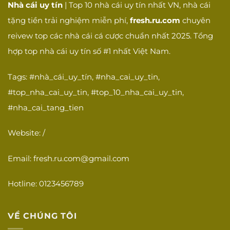
Nhà cái uy tín
| Top 10 nhà cái uy tín nhất VN, nhà cái
tặng tiền trải nghiệm miễn phí,
fresh.ru.com
chuyên
reivew top các nhà cái cá cược chuẩn nhất 2025. Tổng
hợp top nhà cái uy tín số #1 nhất Việt Nam.
Tags: #nhà_cái_uy_tín, #nha_cai_uy_tin,
#top_nha_cai_uy_tin, #top_10_nha_cai_uy_tin,
#nha_cai_tang_tien
Website: /
Email:
fresh.ru.com@gmail.com
Hotline: 0123456789
VỀ CHÚNG TÔI