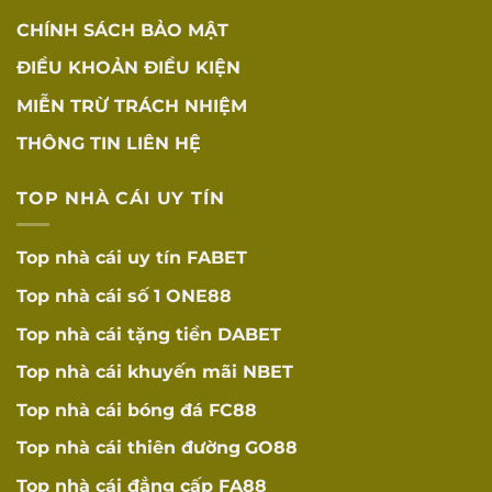
CHÍNH SÁCH BẢO MẬT
ĐIỀU KHOẢN ĐIỀU KIỆN
MIỄN TRỪ TRÁCH NHIỆM
THÔNG TIN LIÊN HỆ
TOP NHÀ CÁI UY TÍN
Top nhà cái uy tín
FABET
Top nhà cái số 1
ONE88
Top nhà cái tặng tiền
DABET
Top nhà cái khuyến mãi
NBET
Top nhà cái bóng đá
FC88
Top nhà cái thiên đường
GO88
Top nhà cái đẳng cấp
FA88