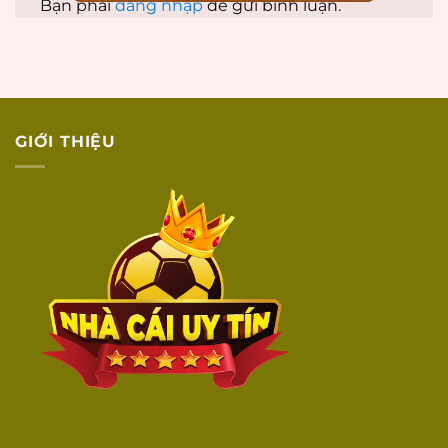
Bạn phải
đăng nhập
để gửi bình luận.
GIỚI THIỆU