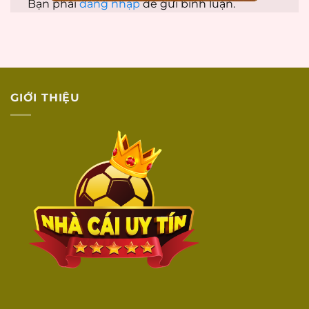
Bạn phải
đăng nhập
để gửi bình luận.
GIỚI THIỆU