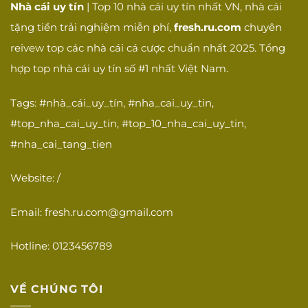
Nhà cái uy tín
| Top 10 nhà cái uy tín nhất VN, nhà cái
tặng tiền trải nghiệm miễn phí,
fresh.ru.com
chuyên
reivew top các nhà cái cá cược chuẩn nhất 2025. Tổng
hợp top nhà cái uy tín số #1 nhất Việt Nam.
Tags: #nhà_cái_uy_tín, #nha_cai_uy_tin,
#top_nha_cai_uy_tin, #top_10_nha_cai_uy_tin,
#nha_cai_tang_tien
Website: /
Email:
fresh.ru.com@gmail.com
Hotline: 0123456789
VỀ CHÚNG TÔI