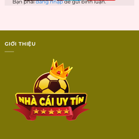
Bạn phải
đăng nhập
để gửi bình luận.
GIỚI THIỆU