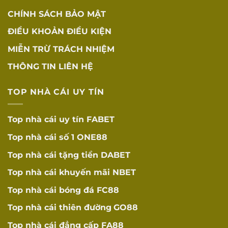
CHÍNH SÁCH BẢO MẬT
ĐIỀU KHOẢN ĐIỀU KIỆN
MIỄN TRỪ TRÁCH NHIỆM
THÔNG TIN LIÊN HỆ
TOP NHÀ CÁI UY TÍN
Top nhà cái uy tín
FABET
Top nhà cái số 1
ONE88
Top nhà cái tặng tiền
DABET
Top nhà cái khuyến mãi
NBET
Top nhà cái bóng đá
FC88
Top nhà cái thiên đường
GO88
Top nhà cái đẳng cấp
FA88