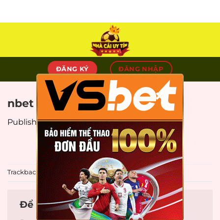
Skip
to
content
ĐĂNG KÝ
ĐĂNG NHẬP
×
nbet
Published
13/10/2021
at
250 × 250
in
NBET
Trackbacks are closed, but you can
post a comment
.
Để lại một bình luận