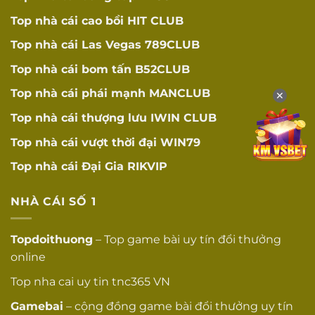
Top nhà cái cao bồi
HIT CLUB
Top nhà cái Las Vegas
789CLUB
Top nhà cái bom tấn
B52CLUB
Top nhà cái phái mạnh
MANCLUB
✕
Top nhà cái thượng lưu
IWIN CLUB
Top nhà cái vượt thời đại
WIN79
Top nhà cái Đại Gia
RIKVIP
NHÀ CÁI SỐ 1
Topdoithuong
– Top game bài uy tín đổi thưởng
online
Top
nha cai uy tin
tnc365 VN
Gamebai
– cộng đồng game bài đổi thưởng uy tín