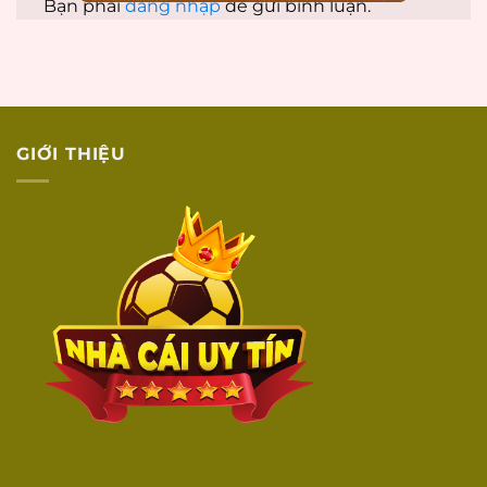
Bạn phải
đăng nhập
để gửi bình luận.
GIỚI THIỆU