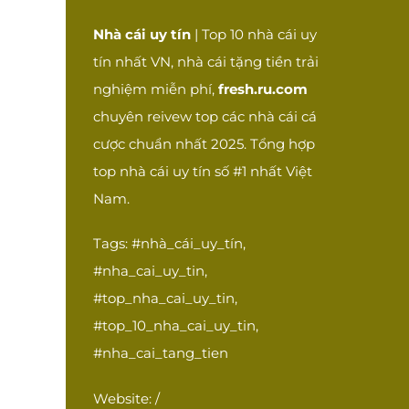
Nhà cái uy tín
| Top 10 nhà cái uy
tín nhất VN, nhà cái tặng tiền trải
nghiệm miễn phí,
fresh.ru.com
chuyên reivew top các nhà cái cá
cược chuẩn nhất 2025. Tổng hợp
top nhà cái uy tín số #1 nhất Việt
Nam.
Tags: #nhà_cái_uy_tín,
#nha_cai_uy_tin,
#top_nha_cai_uy_tin,
#top_10_nha_cai_uy_tin,
#nha_cai_tang_tien
Website: /