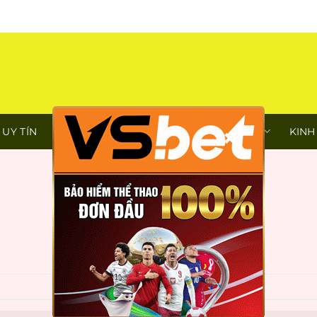
×
 UY TÍN
LÔ ĐỀ
TOP NHÀ CÁI
HƯỚNG DẪN
KINH