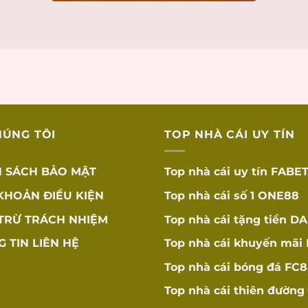
HÚNG TÔI
TOP NHÀ CÁI UY TÍN
H SÁCH BẢO MẬT
Top nhà cái uy tín
FABE
KHOẢN ĐIỀU KIỆN
Top nhà cái số 1
ONE88
TRỪ TRÁCH NHIỆM
Top nhà cái tặng tiền
DA
 TIN LIÊN HỆ
Top nhà cái khuyến mãi
Top nhà cái bóng đá
FC8
Top nhà cái thiên đường