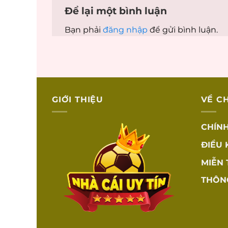
Để lại một bình luận
Bạn phải
đăng nhập
để gửi bình luận.
GIỚI THIỆU
VỀ C
CHÍN
ĐIỀU 
MIỄN 
THÔNG