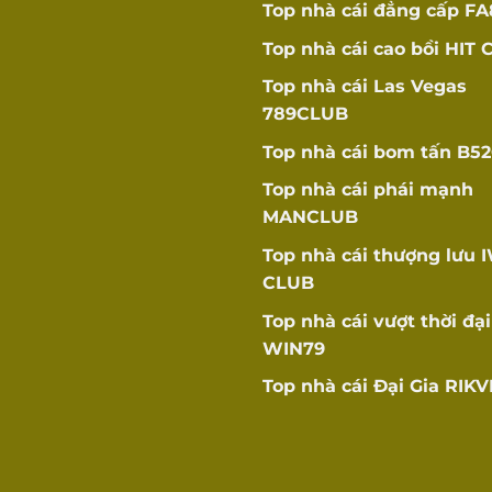
Top nhà cái đẳng cấp
FA
Top nhà cái cao bồi
HIT 
Top nhà cái Las Vegas
789CLUB
Top nhà cái bom tấn
B5
Top nhà cái phái mạnh
MANCLUB
Top nhà cái thượng lưu
CLUB
Top nhà cái vượt thời đại
WIN79
Top nhà cái Đại Gia
RIKV