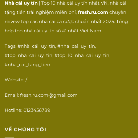
Nhà cái uy tín
| Top 10 nhà cái uy tín nhất VN, nhà cái
tặng tiền trải nghiệm miễn phí,
fresh.ru.com
chuyên
reivew top các nhà cái cá cược chuẩn nhất 2025. Tổng
hợp top nhà cái uy tín số #1 nhất Việt Nam.
Tags: #nhà_cái_uy_tín, #nha_cai_uy_tin,
#top_nha_cai_uy_tin, #top_10_nha_cai_uy_tin,
#nha_cai_tang_tien
Website: /
Email:
fresh.ru.com@gmail.com
Hotline: 0123456789
VỀ CHÚNG TÔI