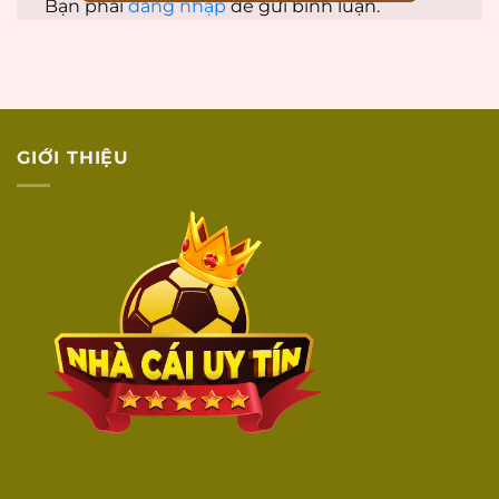
Bạn phải
đăng nhập
để gửi bình luận.
GIỚI THIỆU