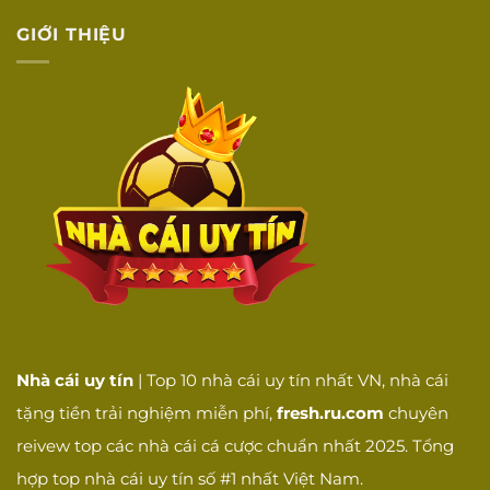
GIỚI THIỆU
Nhà cái uy tín
| Top 10 nhà cái uy tín nhất VN, nhà cái
tặng tiền trải nghiệm miễn phí,
fresh.ru.com
chuyên
reivew top các nhà cái cá cược chuẩn nhất 2025. Tổng
hợp top nhà cái uy tín số #1 nhất Việt Nam.