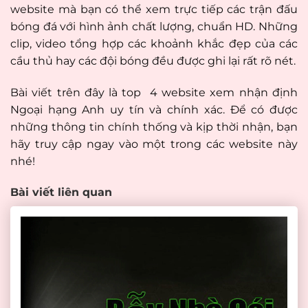
website mà bạn có thể xem trực tiếp các trận đấu
bóng đá với hình ảnh chất lượng, chuẩn HD. Những
clip, video tổng hợp các khoảnh khắc đẹp của các
cầu thủ hay các đội bóng đều được ghi lại rất rõ nét.
Bài viết trên đây là top 4 website xem nhận định
Ngoại hạng Anh uy tín và chính xác. Để có được
những thông tin chính thống và kịp thời nhận, bạn
hãy truy cập ngay vào một trong các website này
nhé
!
Bài viết liên quan