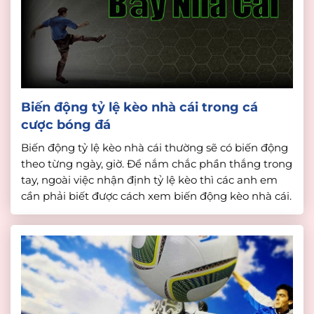
Biến động tỷ lệ kèo nhà cái trong cá
cược bóng đá
Biến động tỷ lệ kèo nhà cái thường sẽ có biến động
theo từng ngày, giờ. Để nắm chắc phần thắng trong
tay, ngoài việc nhận định tỷ lệ kèo thì các anh em
cần phải biết được cách xem biến động kèo nhà cái.
Hãy cùng nhà cái số 1 theo dõi bài viết để […]