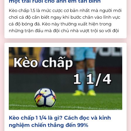
một trái rưỡi cho anh em tân binh
Kèo chấp 1.5 là mức cược cơ bản nhất mà người mới
chơi cá độ cần biết ngay khi bước chân vào lĩnh vực
cá độ bóng đá. Kèo này thường xuất hiện trong
những trận đấu mà đội chủ nhà vượt trội so với đội
khách hoặc ngược lại. Tại đây, sẽ cung cấp […]
Kèo chấp 1 1/4 là gì? Cách đọc và kinh
nghiệm chiến thắng đến 99%