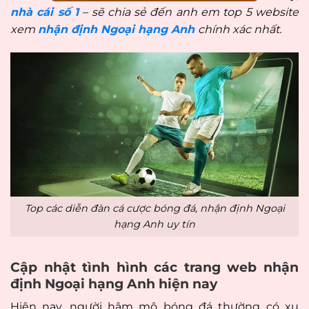
nhà cái số 1
– sẽ chia sẻ đến anh em top 5 website
xem
nhận định Ngoại hạng Anh
chính xác nhất.
Top các diễn đàn cá cược bóng đá, nhận định Ngoại
hạng Anh uy tín
Cập nhật tình hình các trang web nhận
định Ngoại hạng Anh hiện nay
Hiện nay, người hâm mộ bóng đá thường có xu