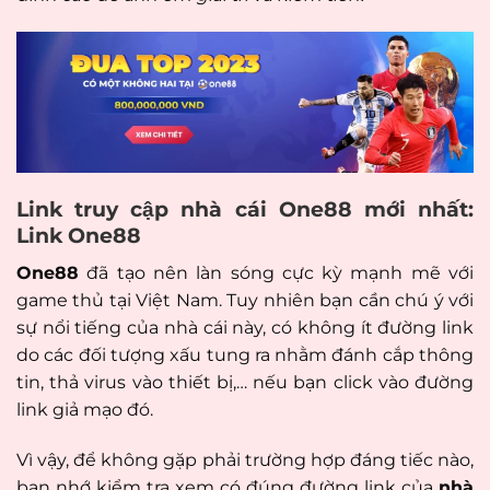
Link truy cập nhà cái One88 mới nhất:
Link One88
One88
đã tạo nên làn sóng cực kỳ mạnh mẽ với
game thủ tại Việt Nam. Tuy nhiên bạn cần chú ý với
sự nổi tiếng của nhà cái này, có không ít đường link
do các đối tượng xấu tung ra nhằm đánh cắp thông
tin, thả virus vào thiết bị,… nếu bạn click vào đường
link giả mạo đó.
Vì vậy, để không gặp phải trường hợp đáng tiếc nào,
bạn nhớ kiểm tra xem có đúng đường link của
nhà