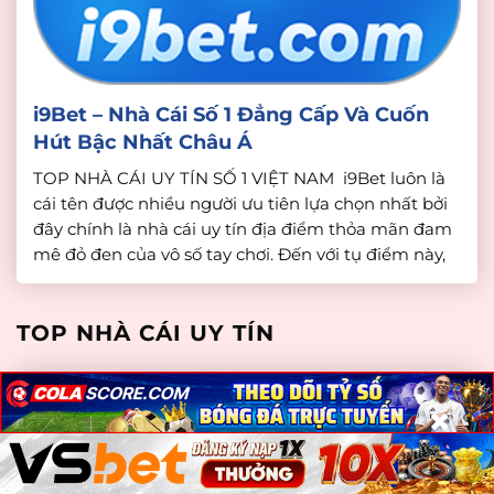
i9Bet – Nhà Cái Số 1 Đẳng Cấp Và Cuốn
Hút Bậc Nhất Châu Á
TOP NHÀ CÁI UY TÍN SỐ 1 VIỆT NAM i9Bet luôn là
cái tên được nhiều người ưu tiên lựa chọn nhất bởi
đây chính là nhà cái uy tín địa điểm thỏa mãn đam
mê đỏ đen của vô số tay chơi. Đến với tụ điểm này,
bạn sẽ có cơ hội trải nghiệm […]
TOP NHÀ CÁI UY TÍN
×
×
×