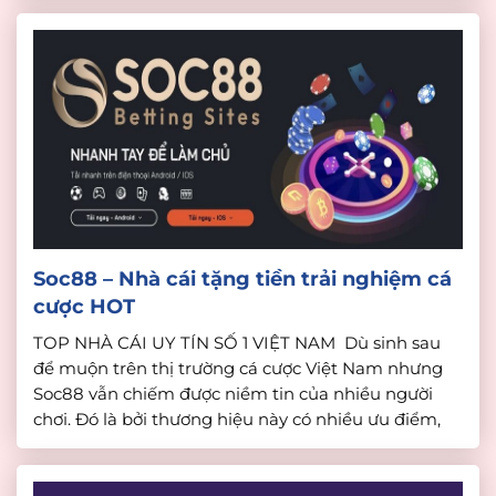
[…]
Soc88 – Nhà cái tặng tiền trải nghiệm cá
cược HOT
TOP NHÀ CÁI UY TÍN SỐ 1 VIỆT NAM Dù sinh sau
để muộn trên thị trường cá cược Việt Nam nhưng
Soc88 vẫn chiếm được niềm tin của nhiều người
chơi. Đó là bởi thương hiệu này có nhiều ưu điểm,
lợi thế giúp người chơi tham gia cá cược an toàn,
minh bạch. […]