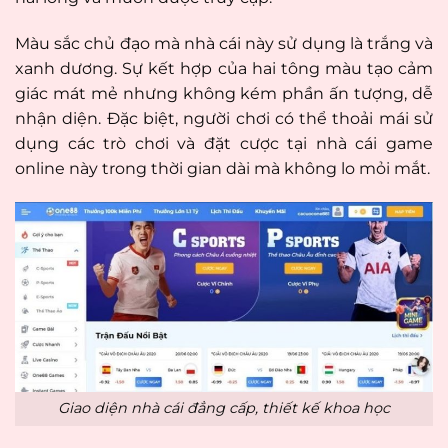
Màu sắc chủ đạo mà nhà cái này sử dụng là trắng và
xanh dương. Sự kết hợp của hai tông màu tạo cảm
giác mát mẻ nhưng không kém phần ấn tượng, dễ
nhận diện. Đặc biệt, người chơi có thể thoải mái sử
dụng các trò chơi và đặt cược tại nhà cái game
online này trong thời gian dài mà không lo mỏi mắt.
Giao diện nhà cái đẳng cấp, thiết kế khoa học