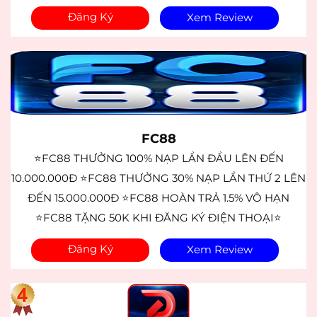
Đăng Ký
Xem Review
FC88
⭐FC88 THƯỞNG 100% NẠP LẦN ĐẦU LÊN ĐẾN
10.000.000Đ ⭐FC88 THƯỞNG 30% NẠP LẦN THỨ 2 LÊN
ĐẾN 15.000.000Đ ⭐FC88 HOÀN TRẢ 1.5% VÔ HẠN
⭐FC88 TẶNG 50K KHI ĐĂNG KÝ ĐIỆN THOẠI⭐
Đăng Ký
Xem Review