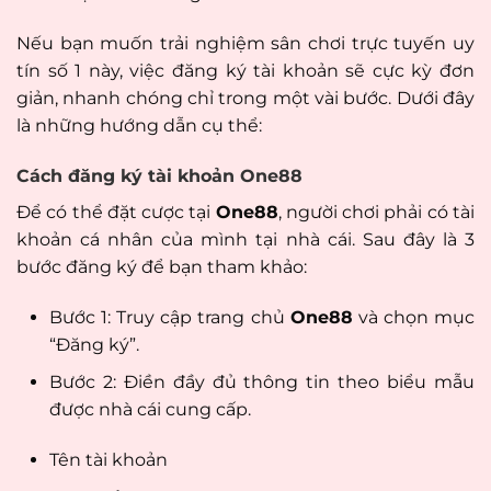
Nếu bạn muốn trải nghiệm sân chơi trực tuyến uy
tín số 1 này, việc đăng ký tài khoản sẽ cực kỳ đơn
giản, nhanh chóng chỉ trong một vài bước. Dưới đây
là những hướng dẫn cụ thể:
Cách đăng ký tài khoản One88
Để có thể đặt cược tại
One88
, người chơi phải có tài
khoản cá nhân của mình tại nhà cái. Sau đây là 3
bước đăng ký để bạn tham khảo:
Bước 1: Truy cập trang chủ
One88
và chọn mục
“Đăng ký”.
Bước 2: Điền đầy đủ thông tin theo biểu mẫu
được nhà cái cung cấp.
Tên tài khoản