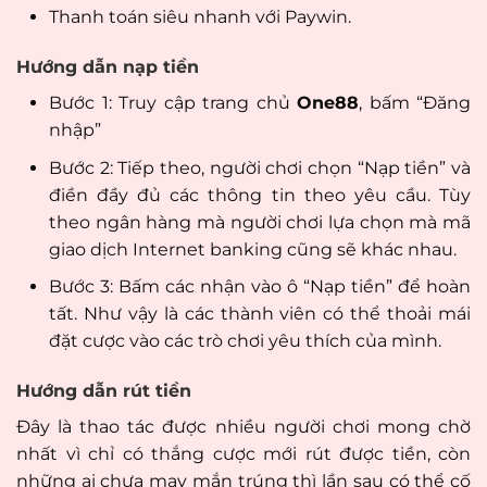
Thanh toán siêu nhanh với Paywin.
Hướng dẫn nạp tiền
Bước 1: Truy cập trang chủ
One88
, bấm “Đăng
nhập”
Bước 2: Tiếp theo, người chơi chọn “Nạp tiền” và
điền đầy đủ các thông tin theo yêu cầu. Tùy
theo ngân hàng mà người chơi lựa chọn mà mã
giao dịch Internet banking cũng sẽ khác nhau.
Bước 3: Bấm các nhận vào ô “Nạp tiền” để hoàn
tất. Như vậy là các thành viên có thể thoải mái
đặt cược vào các trò chơi yêu thích của mình.
Hướng dẫn rút tiền
Đây là thao tác được nhiều người chơi mong chờ
nhất vì chỉ có thắng cược mới rút được tiền, còn
những ai chưa may mắn trúng thì lần sau có thể cố