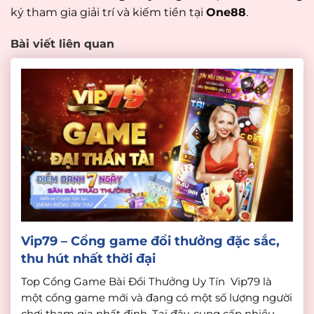
ký tham gia giải trí và kiếm tiền tại
One88
.
Bài viết liên quan
Vip79 – Cổng game đổi thưởng đặc sắc,
thu hút nhất thời đại
Top Cổng Game Bài Đổi Thưởng Uy Tín Vip79 là
một cổng game mới và đang có một số lượng người
chơi tham gia nhất định. Tại đây, cung cấp nhiều