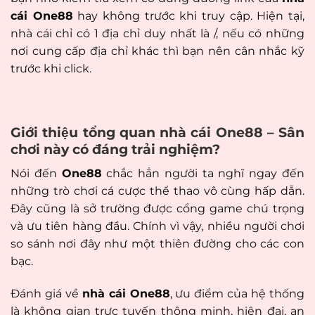
cái One88
hay không trước khi truy cập. Hiện tại,
nhà cái chỉ có 1 địa chỉ duy nhất là /, nếu có những
nơi cung cấp địa chỉ khác thì bạn nên cân nhắc kỹ
trước khi click.
Giới thiệu tổng quan nhà cái One88 – Sân
chơi này có đáng trải nghiệm?
Nói đến
One88
chắc hẳn người ta nghĩ ngay đến
những trò chơi cá cược thể thao vô cùng hấp dẫn.
Đây cũng là sở trường được cổng game chú trọng
và ưu tiên hàng đầu. Chính vì vậy, nhiều người chơi
so sánh nơi đây như một thiên đường cho các con
bạc.
Đánh giá về
nhà cái One88
, ưu điểm của hệ thống
là không gian trực tuyến thông minh, hiện đại, an