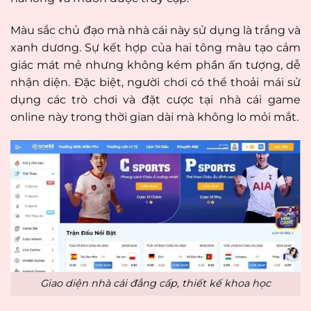
Màu sắc chủ đạo mà nhà cái này sử dụng là trắng và
xanh dương. Sự kết hợp của hai tông màu tạo cảm
giác mát mẻ nhưng không kém phần ấn tượng, dễ
nhận diện. Đặc biệt, người chơi có thể thoải mái sử
dụng các trò chơi và đặt cược tại nhà cái game
online này trong thời gian dài mà không lo mỏi mắt.
Giao diện nhà cái đẳng cấp, thiết kế khoa học