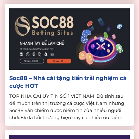
[…]
Soc88 – Nhà cái tặng tiền trải nghiệm cá
cược HOT
TOP NHÀ CÁI UY TÍN SỐ 1 VIỆT NAM Dù sinh sau
để muộn trên thị trường cá cược Việt Nam nhưng
Soc88 vẫn chiếm được niềm tin của nhiều người
chơi. Đó là bởi thương hiệu này có nhiều ưu điểm,
lợi thế giúp người chơi tham gia cá cược an toàn,
minh bạch. […]