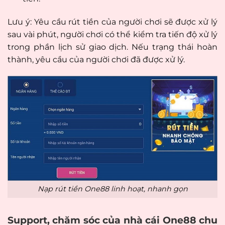
Lưu ý: Yêu cầu rút tiền của người chơi sẽ được xử lý
sau vài phút, người chơi có thể kiểm tra tiến độ xử lý
trong phần lịch sử giao dịch. Nếu trạng thái hoàn
thành, yêu cầu của người chơi đã được xử lý.
Nạp rút tiền One88 linh hoạt, nhanh gọn
Support, chăm sóc của nhà cái One88 chu