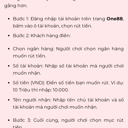
gắng hơn.
Bước 1: Đăng nhập tài khoản trên trang
One88
,
bấm vào ô tài khoản, chọn rút tiền.
Bước 2: Khách hàng điền:
Chọn ngân hàng: Người chơi chọn ngân hàng
muốn rút tiền.
Số tài khoản: Nhập số tài khoản mà người chơi
muốn nhận.
Số tiền (VND): Điền số tiền bạn muốn rút. Ví dụ:
10 Triệu thì nhập: 10.000.
Tên người nhận: Nhập tên chủ tài khoản và số
tài khoản mà người chơi muốn nhận.
Bước 3: Cuối cùng, người chơi chọn mục rút
tiền.