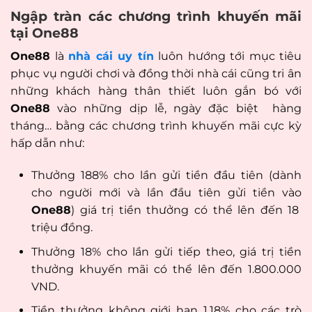
Ngập tràn các chương trình khuyến mãi
tại One88
One88
là
nhà cái uy tín
luôn hướng tới mục tiêu
phục vụ người chơi và đồng thời nhà cái cũng tri ân
những khách hàng thân thiết luôn gắn bó với
One88
vào những dịp lễ, ngày đặc biệt ​​ hàng
tháng… bằng các chương trình khuyến mãi cực kỳ
hấp dẫn như:
Thưởng 188% cho lần gửi tiền đầu tiên (dành
cho người mới và lần đầu tiên gửi tiền vào
One88
) giá trị tiền thưởng có thể lên đến 18
triệu đồng.
Thưởng 18% cho lần gửi tiếp theo, giá trị tiền
thưởng khuyến mãi có thể lên đến 1.800.000
VND.
Tiền thưởng không giới hạn 1,18% cho các trò