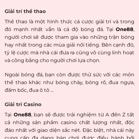
Giải trí thể thao
Thể thao là một hình thức cá cược giải trí và trong
đó mạnh nhất vẫn là cá độ bóng đá. Tại
One88
,
người chơi sẽ được tham gia vào những trận bóng
hay nhất trong các mùa giải nổi tiếng. Bên cạnh đó,
tỷ lệ cược mà nhà cái đưa ra cũng vô cùng linh hoạt
và công bằng cho người chơi lựa chọn.
Ngoài bóng đá, bạn còn được thử sức với các môn
thể thao khác như bóng chày, bóng rổ, đua ngựa,
đấm bốc, đua ô tô …
Giải trí Casino
Tại
One88
, bạn sẽ được trải nghiệm từ A đến Z tất
cả những sản phẩm casino chất lượng nhất, độc
đáo nhất với giao diện sắc nét. Đặc biệt, nhà cái này
cung cấp đa dạng bàn chơi được điều hành bởi