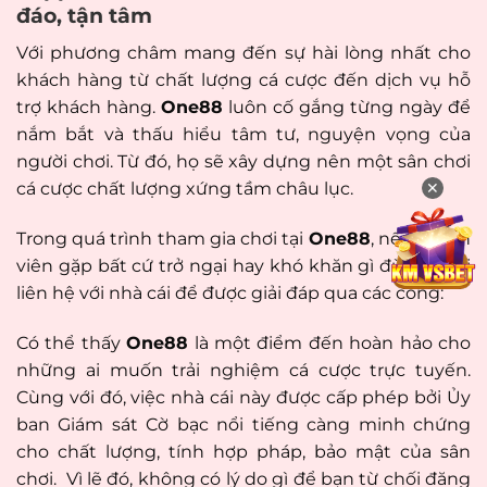
đáo, tận tâm
Với phương châm mang đến sự hài lòng nhất cho
khách hàng từ chất lượng cá cược đến dịch vụ hỗ
trợ khách hàng.
One88
luôn cố gắng từng ngày để
nắm bắt và thấu hiểu tâm tư, nguyện vọng của
người chơi. Từ đó, họ sẽ xây dựng nên một sân chơi
✕
cá cược chất lượng xứng tầm châu lục.
Trong quá trình tham gia chơi tại
One88
, nếu thành
viên gặp bất cứ trở ngại hay khó khăn gì đừng ngại
liên hệ với nhà cái để được giải đáp qua các cổng:
Có thể thấy
One88
là một điểm đến hoàn hảo cho
những ai muốn trải nghiệm cá cược trực tuyến.
Cùng với đó, việc nhà cái này được cấp phép bởi Ủy
ban Giám sát Cờ bạc nổi tiếng càng minh chứng
cho chất lượng, tính hợp pháp, bảo mật của sân
chơi. Vì lẽ đó, không có lý do gì để bạn từ chối đăng