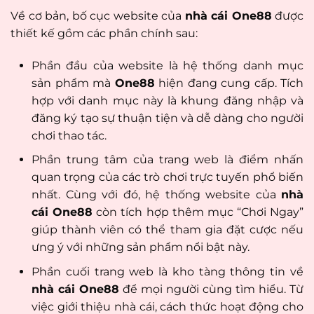
Về cơ bản, bố cục website của
nhà cái One88
được
thiết kế gồm các phần chính sau:
Phần đầu của website là hệ thống danh mục
sản phẩm mà
One88
hiện đang cung cấp. Tích
hợp với danh mục này là khung đăng nhập và
đăng ký tạo sự thuận tiện và dễ dàng cho người
chơi thao tác.
Phần trung tâm của trang web là điểm nhấn
quan trọng của các trò chơi trực tuyến phổ biến
nhất. Cùng với đó, hệ thống website của
nhà
cái One88
còn tích hợp thêm mục “Chơi Ngay”
giúp thành viên có thể tham gia đặt cược nếu
ưng ý với những sản phẩm nổi bật này.
Phần cuối trang web là kho tàng thông tin về
nhà cái One88
để mọi người cùng tìm hiểu. Từ
việc giới thiệu nhà cái, cách thức hoạt động cho