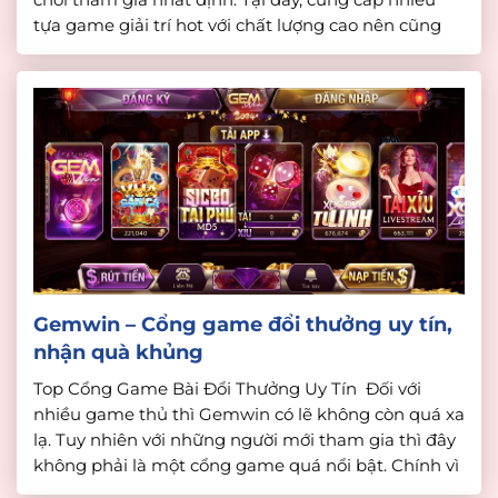
tựa game giải trí hot với chất lượng cao nên cũng
rất nhiều người yêu thích. Do đó, để giúp người chơi
hiểu rõ […]
Gemwin – Cổng game đổi thưởng uy tín,
nhận quà khủng
Top Cổng Game Bài Đổi Thưởng Uy Tín Đối với
nhiều game thủ thì Gemwin có lẽ không còn quá xa
lạ. Tuy nhiên với những người mới tham gia thì đây
không phải là một cổng game quá nổi bật. Chính vì
vậy, dưới đây, nhà cái uy tín sẽ tiến hành đánh giá và