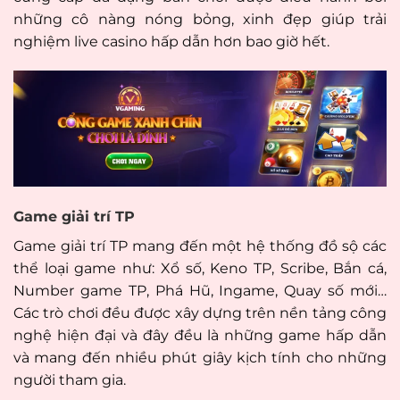
những cô nàng nóng bỏng, xinh đẹp giúp trải
nghiệm live casino hấp dẫn hơn bao giờ hết.
Game giải trí TP
Game giải trí TP mang đến một hệ thống đồ sộ các
thể loại game như: Xổ số, Keno TP, Scribe, Bắn cá,
Number game TP, Phá Hũ, Ingame, Quay số mới…
Các trò chơi đều được xây dựng trên nền tảng công
nghệ hiện đại và đây đều là những game hấp dẫn
và mang đến nhiều phút giây kịch tính cho những
người tham gia.