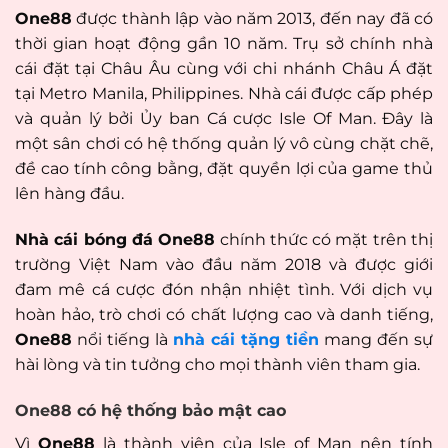
One88
được thành lập vào năm 2013, đến nay đã có
thời gian hoạt động gần 10 năm. Trụ sở chính nhà
cái đặt tại Châu Âu cùng với chi nhánh Châu Á đặt
tại Metro Manila, Philippines. Nhà cái được cấp phép
và quản lý bởi Ủy ban Cá cược Isle Of Man. Đây là
một sân chơi có hệ thống quản lý vô cùng chặt chẽ,
đề cao tính công bằng, đặt quyền lợi của game thủ
lên hàng đầu.
Nhà cái bóng đá One88
chính thức có mặt trên thị
trường Việt Nam vào đầu năm 2018 và được giới
đam mê cá cược đón nhận nhiệt tình. Với dịch vụ
hoàn hảo, trò chơi có chất lượng cao và danh tiếng,
One88
nổi tiếng là
nhà cái tặng tiền
mang đến sự
hài lòng và tin tưởng cho mọi thành viên tham gia.
One88 có hệ thống bảo mật cao
Vì
One88
là thành viên của Isle of Man nên tính