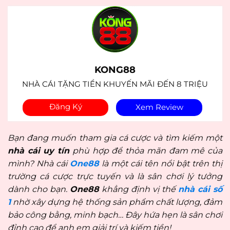
KONG88
NHÀ CÁI TẶNG TIỀN KHUYẾN MÃI ĐẾN 8 TRIỆU
Đăng Ký
Xem Review
Bạn đang muốn tham gia cá cược và tìm kiếm một
nhà cái uy tín
phù hợp để thỏa mãn đam mê của
mình? Nhà cái
One88
là một cái tên nổi bật trên thị
trường cá cược trực tuyến và là sân chơi lý tưởng
dành cho bạn.
One88
khẳng định vị thế
nhà cái số
1
nhờ xây dựng hệ thống sản phẩm chất lượng, đảm
bảo công bằng, minh bạch… Đây hứa hẹn là sân chơi
đỉnh cao để anh em giải trí và kiếm tiền!