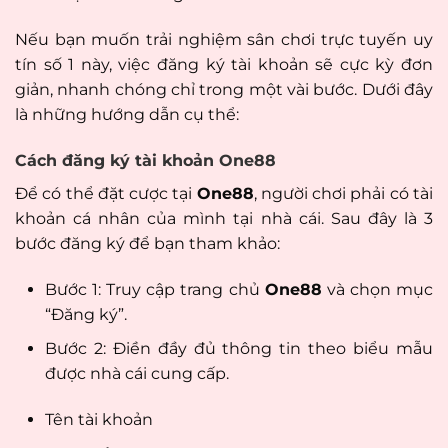
Nếu bạn muốn trải nghiệm sân chơi trực tuyến uy
tín số 1 này, việc đăng ký tài khoản sẽ cực kỳ đơn
giản, nhanh chóng chỉ trong một vài bước. Dưới đây
là những hướng dẫn cụ thể:
Cách đăng ký tài khoản One88
Để có thể đặt cược tại
One88
, người chơi phải có tài
khoản cá nhân của mình tại nhà cái. Sau đây là 3
bước đăng ký để bạn tham khảo:
Bước 1: Truy cập trang chủ
One88
và chọn mục
“Đăng ký”.
Bước 2: Điền đầy đủ thông tin theo biểu mẫu
được nhà cái cung cấp.
Tên tài khoản