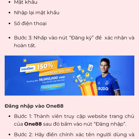
Mật khẩu
Nhập lại mật khẩu
Số điện thoại
Bước 3: Nhấp vào nút “Đăng ký” để xác nhận và
hoàn tất.
Đăng nhập vào One88
Bước 1: Thành viên truy cập website trang chủ
của
One88
sau đó bấm vào nút “Đăng nhập”.
Bước 2: Hãy điền chính xác tên người dùng và