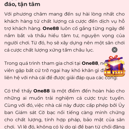
đáo, tận tâm
Với phương châm mang đến sự hài lòng nhất cho
khách hàng từ chất lượng cá cược đến dịch vụ hỗ
trợ khách hàng.
One88
luôn cố gắng từng ngày để
nắm bắt và thấu hiểu tâm tư, nguyện vọng của
người chơi. Từ đó, họ sẽ xây dựng nên một sân chơi
✕
cá cược chất lượng xứng tầm châu lục.
Trong quá trình tham gia chơi tại
One88
, nếu thành
viên gặp bất cứ trở ngại hay khó khăn gì đừng ngại
liên hệ với nhà cái để được giải đáp qua các cổng:
Có thể thấy
One88
là một điểm đến hoàn hảo cho
những ai muốn trải nghiệm cá cược trực tuyến.
Cùng với đó, việc nhà cái này được cấp phép bởi Ủy
ban Giám sát Cờ bạc nổi tiếng càng minh chứng
cho chất lượng, tính hợp pháp, bảo mật của sân
chơi. Vì lẽ đó, không có lý do gì để bạn từ chối đăng