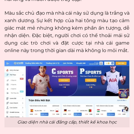
Màu sắc chủ đạo mà nhà cái này sử dụng là trắng và
xanh dương. Sự kết hợp của hai tông màu tạo cảm
giác mát mẻ nhưng không kém phần ấn tượng, dễ
nhận diện. Đặc biệt, người chơi có thể thoải mái sử
dụng các trò chơi và đặt cược tại nhà cái game
online này trong thời gian dài mà không lo mỏi mắt.
Giao diện nhà cái đẳng cấp, thiết kế khoa học