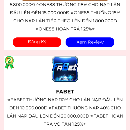
5.800.000Đ ⭐ONE88 THƯỞNG 118% CHO NẠP LẦN
ĐẦU LÊN ĐẾN 18.000.000Đ ⭐ONE88 THƯỞNG 18%
CHO NẠP LẦN TIẾP THEO LÊN ĐẾN 1.800.000Đ
⭐ONE88 HOÀN TRẢ 1.25%⭐
Đăng Ký
Xem Review
FABET
⭐FABET THƯỞNG NẠP 110% CHO LẦN NẠP ĐẦU LÊN
ĐẾN 10.000.000Đ ⭐FABET THƯỞNG NẠP 40% CHO
LẦN NẠP ĐẦU LÊN ĐẾN 20.000.000Đ ⭐FABET HOÀN
TRẢ VÔ TẬN 1.25%⭐