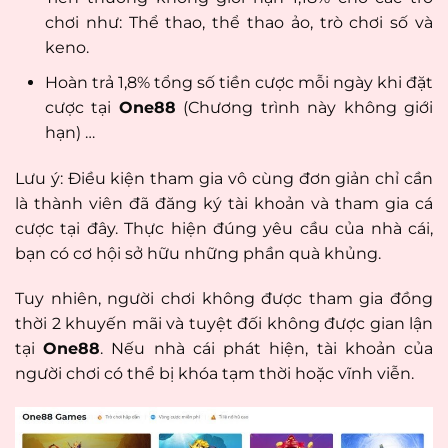
chơi như: Thể thao, thể thao ảo, trò chơi số và
keno.
Hoàn trả 1,8% tổng số tiền cược mỗi ngày khi đặt
cược tại
One88
(Chương trình này không giới
hạn) …
Lưu ý: Điều kiện tham gia vô cùng đơn giản chỉ cần
là thành viên đã đăng ký tài khoản và tham gia cá
cược tại đây. Thực hiện đúng yêu cầu của nhà cái,
bạn có cơ hội sở hữu những phần quà khủng.
Tuy nhiên, người chơi không được tham gia đồng
thời 2 khuyến mãi và tuyệt đối không được gian lận
tại
One88
. Nếu nhà cái phát hiện, tài khoản của
người chơi có thể bị khóa tạm thời hoặc vĩnh viễn.