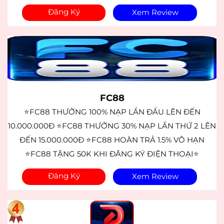
Đăng Ký
Xem Review
FC88
⭐FC88 THƯỞNG 100% NẠP LẦN ĐẦU LÊN ĐẾN
10.000.000Đ ⭐FC88 THƯỞNG 30% NẠP LẦN THỨ 2 LÊN
ĐẾN 15.000.000Đ ⭐FC88 HOÀN TRẢ 1.5% VÔ HẠN
⭐FC88 TẶNG 50K KHI ĐĂNG KÝ ĐIỆN THOẠI⭐
Đăng Ký
Xem Review