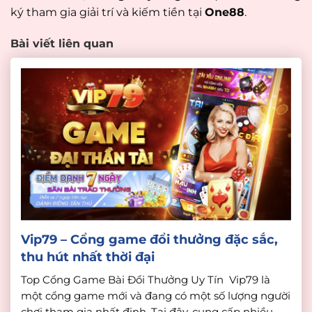
ký tham gia giải trí và kiếm tiền tại
One88
.
Bài viết liên quan
Vip79 – Cổng game đổi thưởng đặc sắc,
thu hút nhất thời đại
Top Cổng Game Bài Đổi Thưởng Uy Tín Vip79 là
một cổng game mới và đang có một số lượng người
chơi tham gia nhất định. Tại đây, cung cấp nhiều