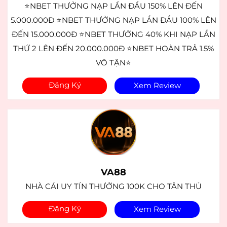
⭐NBET THƯỞNG NẠP LẦN ĐẦU 150% LÊN ĐẾN
5.000.000Đ ⭐NBET THƯỞNG NẠP LẦN ĐẦU 100% LÊN
ĐẾN 15.000.000Đ ⭐NBET THƯỞNG 40% KHI NẠP LẦN
THỨ 2 LÊN ĐẾN 20.000.000Đ ⭐NBET HOÀN TRẢ 1.5%
VÔ TẬN⭐
Đăng Ký
Xem Review
VA88
NHÀ CÁI UY TÍN THƯỞNG 100K CHO TÂN THỦ
Đăng Ký
Xem Review