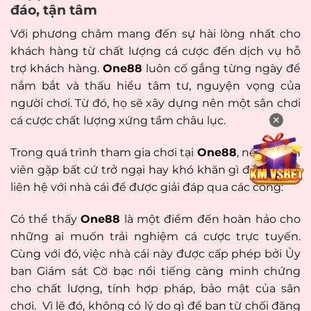
đáo, tận tâm
Với phương châm mang đến sự hài lòng nhất cho
khách hàng từ chất lượng cá cược đến dịch vụ hỗ
trợ khách hàng.
One88
luôn cố gắng từng ngày để
nắm bắt và thấu hiểu tâm tư, nguyện vọng của
người chơi. Từ đó, họ sẽ xây dựng nên một sân chơi
✕
cá cược chất lượng xứng tầm châu lục.
Trong quá trình tham gia chơi tại
One88
, nếu thành
viên gặp bất cứ trở ngại hay khó khăn gì đừng ngại
liên hệ với nhà cái để được giải đáp qua các cổng:
Có thể thấy
One88
là một điểm đến hoàn hảo cho
những ai muốn trải nghiệm cá cược trực tuyến.
Cùng với đó, việc nhà cái này được cấp phép bởi Ủy
ban Giám sát Cờ bạc nổi tiếng càng minh chứng
cho chất lượng, tính hợp pháp, bảo mật của sân
chơi. Vì lẽ đó, không có lý do gì để bạn từ chối đăng