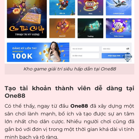
Kho game giải trí siêu hấp dẫn tại One88
Tạo tài khoản thành viên dễ dàng tại
One88
Có thể thấy, ngay từ đầu
One88
đã xây dựng một
sân chơi lành mạnh, bổ ích và tạo được sự an tâm
lớn nhất cho dân cược. Nhiều người chơi cũng đã
gắn bó với đơn vị trong một thời gian khá dài vì tính
minh bạch và rõ ràng.