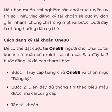
Nếu bạn muốn trải nghiệm sân chơi trực tuyến uy
tín số 1 này, việc đăng ký tài khoản sẽ cực kỳ đơn
giản, nhanh chóng chỉ trong một vài bước. Dưới đây
là những hướng dẫn cụ thể:
Cách đăng ký tài khoản One88
Để có thể đặt cược tại
One88
, người chơi phải có tài
khoản cá nhân của mình tại nhà cái. Sau đây là 3
bước đăng ký để bạn tham khảo:
Bước 1: Truy cập trang chủ
One88
và chọn mục
“Đăng ký”.
Bước 2: Điền đầy đủ thông tin theo biểu mẫu
được nhà cái cung cấp.
Tên tài khoản