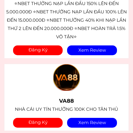
⭐NBET THƯỞNG NẠP LẦN ĐẦU 150% LÊN ĐẾN
5.000.000Đ ⭐NBET THƯỞNG NẠP LẦN ĐẦU 100% LÊN
ĐẾN 15.000.000Đ ⭐NBET THƯỞNG 40% KHI NẠP LẦN
THỨ 2 LÊN ĐẾN 20.000.000Đ ⭐NBET HOÀN TRẢ 1.5%
VÔ TẬN⭐
Đăng Ký
Xem Review
VA88
NHÀ CÁI UY TÍN THƯỞNG 100K CHO TÂN THỦ
Đăng Ký
Xem Review