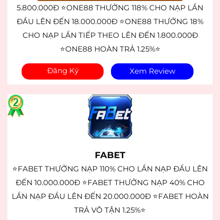
5.800.000Đ ⭐ONE88 THƯỞNG 118% CHO NẠP LẦN
ĐẦU LÊN ĐẾN 18.000.000Đ ⭐ONE88 THƯỞNG 18%
CHO NẠP LẦN TIẾP THEO LÊN ĐẾN 1.800.000Đ
⭐ONE88 HOÀN TRẢ 1.25%⭐
Đăng Ký
Xem Review
FABET
⭐FABET THƯỞNG NẠP 110% CHO LẦN NẠP ĐẦU LÊN
ĐẾN 10.000.000Đ ⭐FABET THƯỞNG NẠP 40% CHO
LẦN NẠP ĐẦU LÊN ĐẾN 20.000.000Đ ⭐FABET HOÀN
TRẢ VÔ TẬN 1.25%⭐