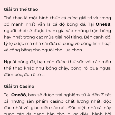
Giải trí thể thao
Thể thao là một hình thức cá cược giải trí và trong
đó mạnh nhất vẫn là cá độ bóng đá. Tại
One88
,
người chơi sẽ được tham gia vào những trận bóng
hay nhất trong các mùa giải nổi tiếng. Bên cạnh đó,
tỷ lệ cược mà nhà cái đưa ra cũng vô cùng linh hoạt
và công bằng cho người chơi lựa chọn.
Ngoài bóng đá, bạn còn được thử sức với các môn
thể thao khác như bóng chày, bóng rổ, đua ngựa,
đấm bốc, đua ô tô …
Giải trí Casino
Tại
One88
, bạn sẽ được trải nghiệm từ A đến Z tất
cả những sản phẩm casino chất lượng nhất, độc
đáo nhất với giao diện sắc nét. Đặc biệt, nhà cái này
cung cấp đa dạng bàn chơi được điều hành bởi