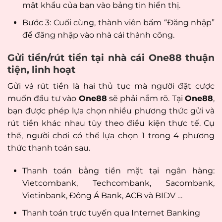
mật khẩu của bạn vào bảng tin hiển thị.
Bước 3: Cuối cùng, thành viên bấm “Đăng nhập”
để đăng nhập vào nhà cái thành công.
Gửi tiền/rút tiền tại nhà cái One88 thuận
tiện, linh hoạt
Gửi và rút tiền là hai thủ tục mà người đặt cược
muốn đầu tư vào
One88
sẽ phải nắm rõ. Tại
One88
,
bạn được phép lựa chọn nhiều phương thức gửi và
rút tiền khác nhau tùy theo điều kiện thực tế. Cụ
thể, người chơi có thể lựa chọn 1 trong 4 phương
thức thanh toán sau.
Thanh toán bằng tiền mặt tại ngân hàng:
Vietcombank, Techcombank, Sacombank,
Vietinbank, Đông Á Bank, ACB và BIDV …
Thanh toán trực tuyến qua Internet Banking