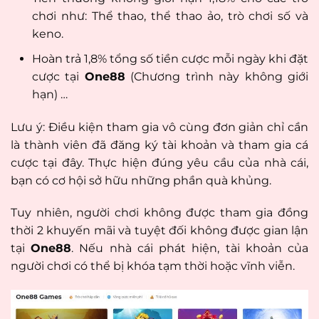
chơi như: Thể thao, thể thao ảo, trò chơi số và
keno.
Hoàn trả 1,8% tổng số tiền cược mỗi ngày khi đặt
cược tại
One88
(Chương trình này không giới
hạn) …
Lưu ý: Điều kiện tham gia vô cùng đơn giản chỉ cần
là thành viên đã đăng ký tài khoản và tham gia cá
cược tại đây. Thực hiện đúng yêu cầu của nhà cái,
bạn có cơ hội sở hữu những phần quà khủng.
Tuy nhiên, người chơi không được tham gia đồng
thời 2 khuyến mãi và tuyệt đối không được gian lận
tại
One88
. Nếu nhà cái phát hiện, tài khoản của
người chơi có thể bị khóa tạm thời hoặc vĩnh viễn.