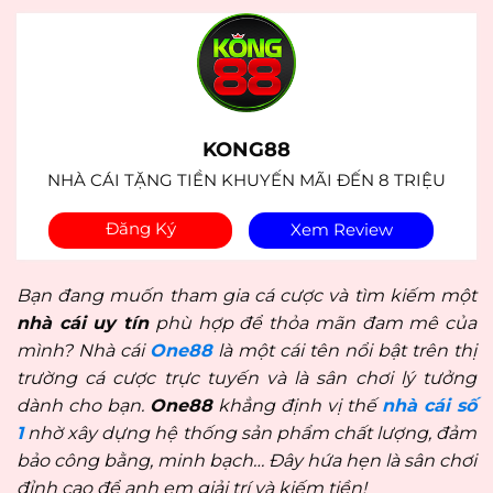
KONG88
NHÀ CÁI TẶNG TIỀN KHUYẾN MÃI ĐẾN 8 TRIỆU
Đăng Ký
Xem Review
Bạn đang muốn tham gia cá cược và tìm kiếm một
nhà cái uy tín
phù hợp để thỏa mãn đam mê của
mình? Nhà cái
One88
là một cái tên nổi bật trên thị
trường cá cược trực tuyến và là sân chơi lý tưởng
dành cho bạn.
One88
khẳng định vị thế
nhà cái số
1
nhờ xây dựng hệ thống sản phẩm chất lượng, đảm
bảo công bằng, minh bạch… Đây hứa hẹn là sân chơi
đỉnh cao để anh em giải trí và kiếm tiền!