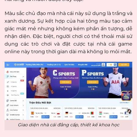
Màu sắc chủ đạo mà nhà cái này sử dụng là trắng và
xanh dương. Sự kết hợp của hai tông màu tạo cảm
giác mát mẻ nhưng không kém phần ấn tượng, dễ
nhận diện. Đặc biệt, người chơi có thể thoải mái sử
dụng các trò chơi và đặt cược tại nhà cái game
online này trong thời gian dài mà không lo mỏi mắt.
Giao diện nhà cái đẳng cấp, thiết kế khoa học