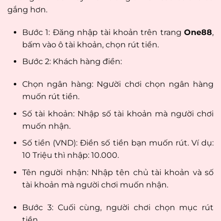
gắng hơn.
Bước 1: Đăng nhập tài khoản trên trang
One88
,
bấm vào ô tài khoản, chọn rút tiền.
Bước 2: Khách hàng điền:
Chọn ngân hàng: Người chơi chọn ngân hàng
muốn rút tiền.
Số tài khoản: Nhập số tài khoản mà người chơi
muốn nhận.
Số tiền (VND): Điền số tiền bạn muốn rút. Ví dụ:
10 Triệu thì nhập: 10.000.
Tên người nhận: Nhập tên chủ tài khoản và số
tài khoản mà người chơi muốn nhận.
Bước 3: Cuối cùng, người chơi chọn mục rút
tiền.