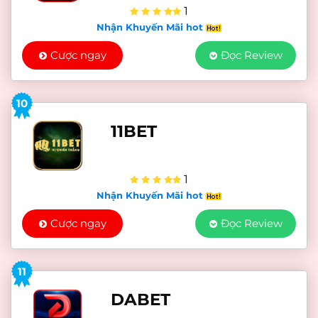
1
Nhận Khuyến Mãi hot
Cược ngay
Đọc Review
10
11BET
1
Nhận Khuyến Mãi hot
Cược ngay
Đọc Review
11
DABET