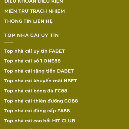
ĐIỀU KHOẢN ĐIỀU KIỆN
MIỄN TRỪ TRÁCH NHIỆM
THÔNG TIN LIÊN HỆ
TOP NHÀ CÁI UY TÍN
Top nhà cái uy tín
FABET
Top nhà cái số 1
ONE88
Top nhà cái tặng tiền
DABET
Top nhà cái khuyến mãi
NBET
Top nhà cái bóng đá
FC88
Top nhà cái thiên đường
GO88
Top nhà cái đẳng cấp
FA88
Top nhà cái cao bồi
HIT CLUB