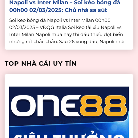
Napoli vs Inter Milan – Soi kèo bóng đá
00h00 02/03/2025: Chủ nhà sa sút
Soi kèo bóng đá Napoli vs Inter Milan 00h00
02/03/2025 – VĐQG Italia Soi kèo tài xỉu Napoli vs
Inter Milan Napoli mùa này thi đấu thiếu đột biến
nhưng rất chắc chắn. Sau 26 vòng đấu, Napoli mới
phải nhận 21 bàn thua và họ vẫn đang là đội thủng
lưới ít nhất Serie A […]
TOP NHÀ CÁI UY TÍN