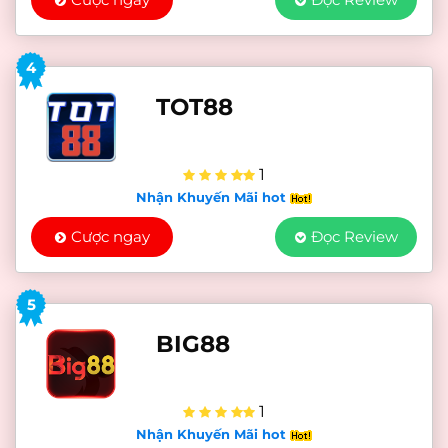
4
TOT88
1
Nhận Khuyến Mãi hot
Cược ngay
Đọc Review
5
BIG88
1
Nhận Khuyến Mãi hot