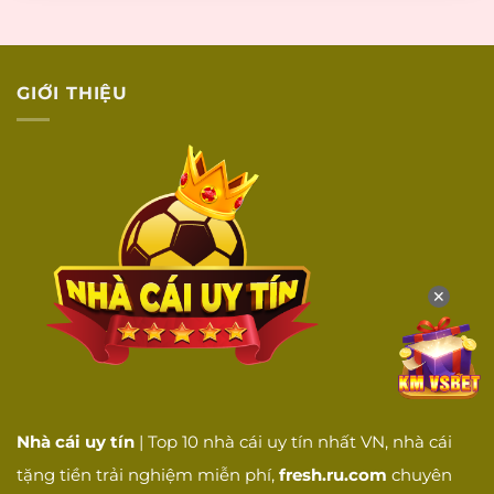
GIỚI THIỆU
✕
Nhà cái uy tín
| Top 10 nhà cái uy tín nhất VN, nhà cái
tặng tiền trải nghiệm miễn phí,
fresh.ru.com
chuyên