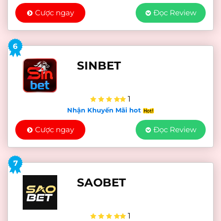
Cược ngay
Đọc Review
6
SINBET
1
Nhận Khuyến Mãi hot
Cược ngay
Đọc Review
7
SAOBET
1