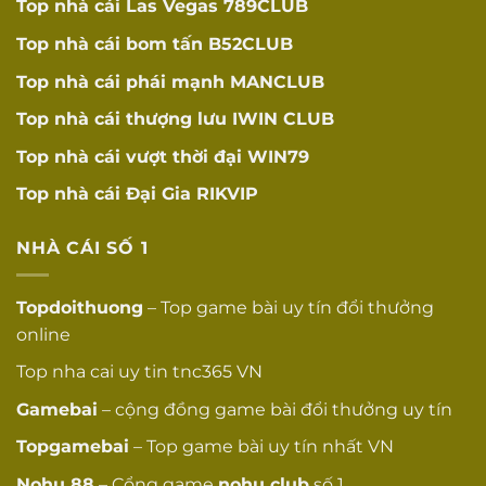
Top nhà cái Las Vegas
789CLUB
Top nhà cái bom tấn
B52CLUB
Top nhà cái phái mạnh
MANCLUB
Top nhà cái thượng lưu
IWIN CLUB
Top nhà cái vượt thời đại
WIN79
Top nhà cái Đại Gia
RIKVIP
NHÀ CÁI SỐ 1
Topdoithuong
– Top game bài uy tín đổi thưởng
online
Top
nha cai uy tin
tnc365 VN
Gamebai
– cộng đồng game bài đổi thưởng uy tín
Topgamebai
– Top game bài uy tín nhất VN
Nohu
88
– Cổng game
nohu club
số 1