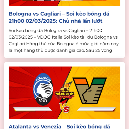
Bologna vs Cagliari – Soi kèo bóng đá
21h00 02/03/2025: Chủ nhà lấn lướt
Soi kèo bóng đá Bologna vs Cagliari – 21h00
02/03/2025 – VĐQG Italia Soi kèo tài xỉu Bologna vs
Cagliari Hàng thủ của Bologna ở mùa giải năm nay
là một hàng thủ được đánh giá cao. Sau 25 vòng
đấu, Bologna mới thủng lưới 31 bàn. Phong độ của
Bologna vẫn đang là rất tốt, […]
Atalanta vs Venezia – Soi kèo bóng đá