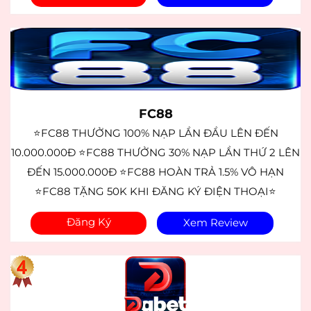
FC88
⭐FC88 THƯỞNG 100% NẠP LẦN ĐẦU LÊN ĐẾN
10.000.000Đ ⭐FC88 THƯỞNG 30% NẠP LẦN THỨ 2 LÊN
ĐẾN 15.000.000Đ ⭐FC88 HOÀN TRẢ 1.5% VÔ HẠN
⭐FC88 TẶNG 50K KHI ĐĂNG KÝ ĐIỆN THOẠI⭐
Đăng Ký
Xem Review