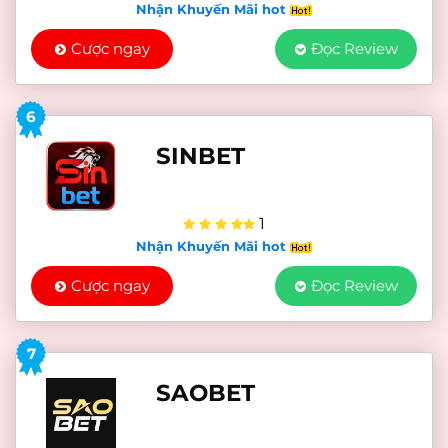
Nhận Khuyến Mãi hot
Cược ngay
Đọc Review
6
SINBET
1
Nhận Khuyến Mãi hot
Cược ngay
Đọc Review
7
SAOBET