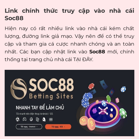
Link chính thức truy cập vào nhà cái
Soc88
Hiện nay có rất nhiều link vào nhà cái kém chất
lượng, đường link giả mạo. Vậy nên để có thể truy
cập và tham gia cá cược nhanh chóng và an toàn
nhất. Các bạn cập nhật link vào
Soc88
mới, chính
thống tại trang chủ nhà cái TẠI ĐÂY.