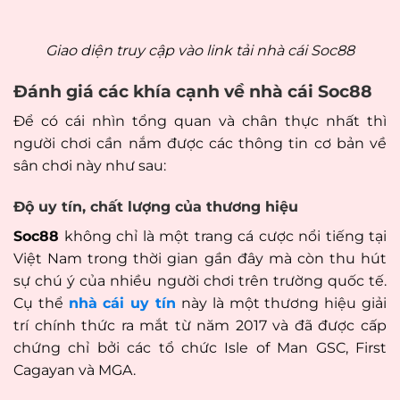
Giao diện truy cập vào link tải nhà cái Soc88
Đánh giá các khía cạnh về nhà cái Soc88
Để có cái nhìn tổng quan và chân thực nhất thì
người chơi cần nắm được các thông tin cơ bản về
sân chơi này như sau:
Độ uy tín, chất lượng của thương hiệu
Soc88
không chỉ là một trang cá cược nổi tiếng tại
Việt Nam trong thời gian gần đây mà còn thu hút
sự chú ý của nhiều người chơi trên trường quốc tế.
Cụ thể
nhà cái uy tín
này là một thương hiệu giải
trí chính thức ra mắt từ năm 2017 và đã được cấp
chứng chỉ bởi các tổ chức Isle of Man GSC, First
Cagayan và MGA.