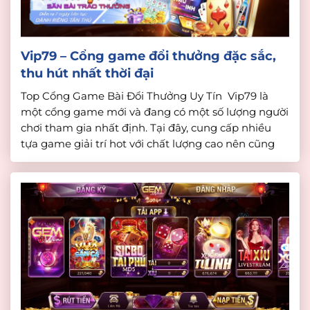
Vip79 – Cổng game đổi thưởng đặc sắc,
thu hút nhất thời đại
Top Cổng Game Bài Đổi Thưởng Uy Tín Vip79 là
một cổng game mới và đang có một số lượng người
chơi tham gia nhất định. Tại đây, cung cấp nhiều
tựa game giải trí hot với chất lượng cao nên cũng
rất nhiều người yêu thích. Do đó, để giúp người chơi
hiểu rõ […]