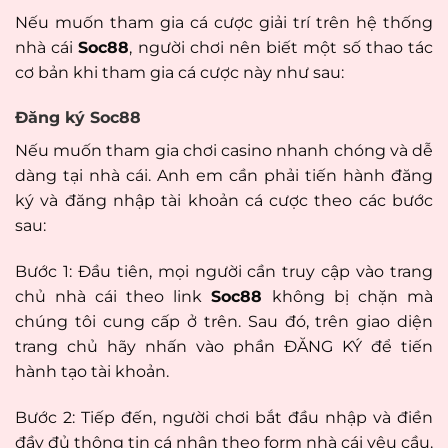
Nếu muốn tham gia cá cược giải trí trên hệ thống
nhà cái
Soc88
, người chơi nên biết một số thao tác
cơ bản khi tham gia cá cược này như sau:
Đăng ký Soc88
Nếu muốn tham gia chơi casino nhanh chóng và dễ
dàng tại nhà cái. Anh em cần phải tiến hành đăng
ký và đăng nhập tài khoản cá cược theo các bước
sau:
Bước 1: Đầu tiên, mọi người cần truy cập vào trang
chủ nhà cái theo link
Soc88
không bị chặn mà
chúng tôi cung cấp ở trên. Sau đó, trên giao diện
trang chủ hãy nhấn vào phần ĐĂNG KÝ để tiến
hành tạo tài khoản.
Bước 2: Tiếp đến, người chơi bắt đầu nhập và điền
đầy đủ thông tin cá nhân theo form nhà cái yêu cầu.