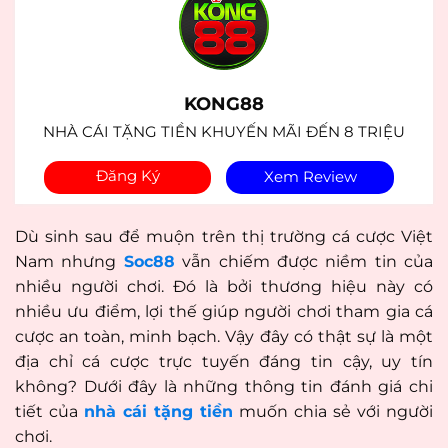
KONG88
NHÀ CÁI TẶNG TIỀN KHUYẾN MÃI ĐẾN 8 TRIỆU
Đăng Ký
Xem Review
Dù sinh sau để muộn trên thị trường cá cược Việt
Nam nhưng
Soc88
vẫn chiếm được niềm tin của
nhiều người chơi. Đó là bởi thương hiệu này có
nhiều ưu điểm, lợi thế giúp người chơi tham gia cá
cược an toàn, minh bạch. Vậy đây có thật sự là một
địa chỉ cá cược trực tuyến đáng tin cậy, uy tín
không? Dưới đây là những thông tin đánh giá chi
tiết của
nhà cái tặng tiền
muốn chia sẻ với người
chơi.