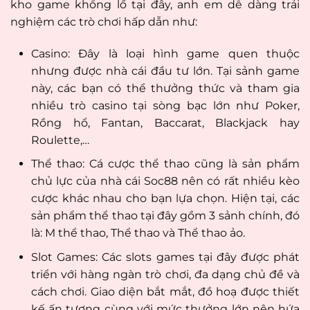
kho game khổng lồ tại đây, anh em dễ dàng trải
nghiệm các trò chơi hấp dẫn như:
Casino: Đây là loại hình game quen thuộc
nhưng được nhà cái đầu tư lớn. Tại sảnh game
này, các bạn có thể thưởng thức và tham gia
nhiều trò casino tại sòng bạc lớn như Poker,
Rồng hổ, Fantan, Baccarat, Blackjack hay
Roulette,…
Thể thao: Cá cược thể thao cũng là sản phẩm
chủ lực của nhà cái Soc88 nên có rất nhiều kèo
cược khác nhau cho bạn lựa chọn. Hiện tại, các
sản phẩm thể thao tại đây gồm 3 sảnh chính, đó
là: M thể thao, Thể thao và Thể thao ảo.
Slot Games: Các slots games tại đây được phát
triển với hàng ngàn trò chơi, đa dạng chủ đề và
cách chơi. Giao diện bắt mắt, đồ hoạ được thiết
kế ấn tượng cùng với mức thưởng lớn nên hứa