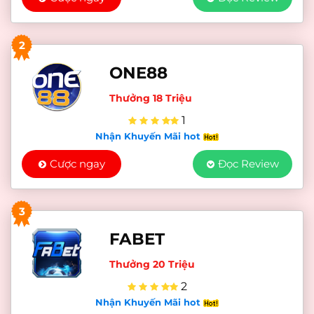
2
ONE88
Thưởng 18 Triệu
1
Nhận Khuyến Mãi hot
Cược ngay
Đọc Review
3
FABET
Thưởng 20 Triệu
2
Nhận Khuyến Mãi hot