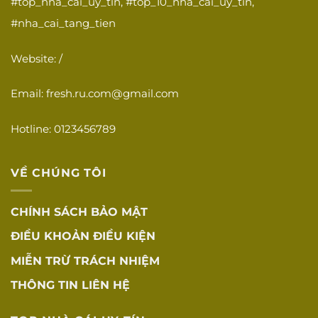
#top_nha_cai_uy_tin, #top_10_nha_cai_uy_tin,
#nha_cai_tang_tien
Website: /
Email:
fresh.ru.com@gmail.com
Hotline: 0123456789
VỀ CHÚNG TÔI
CHÍNH SÁCH BẢO MẬT
ĐIỀU KHOẢN ĐIỀU KIỆN
MIỄN TRỪ TRÁCH NHIỆM
THÔNG TIN LIÊN HỆ