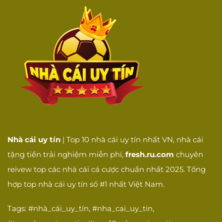
Nhà cái uy tín
| Top 10 nhà cái uy tín nhất VN, nhà cái
tặng tiền trải nghiệm miễn phí,
fresh.ru.com
chuyên
reivew top các nhà cái cá cược chuẩn nhất 2025. Tổng
hợp top nhà cái uy tín số #1 nhất Việt Nam.
Tags: #nhà_cái_uy_tín, #nha_cai_uy_tin,