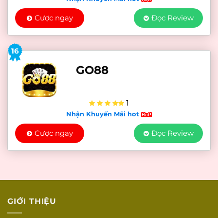
Cược ngay
Đọc Review
16
GO88
1
Nhận Khuyến Mãi hot
Cược ngay
Đọc Review
GIỚI THIỆU