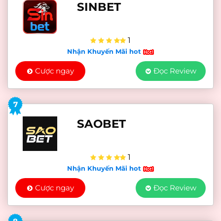
SINBET
1
Nhận Khuyến Mãi hot
Cược ngay
Đọc Review
7
SAOBET
1
Nhận Khuyến Mãi hot
Cược ngay
Đọc Review