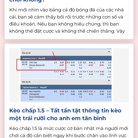
Khi mới nhìn vào bảng cá độ bóng đá của các nhà
cái, bạn sẽ cảm thấy bối rối trước những con số và
điều khoản. Nếu bạn không hiểu chúng, thì bạn
không thể đặt cược và không thể chiến thắng. Vậy
bạn đã nắm được thông tin về kèo chấp 2 1/4 chưa?
[…]
Kèo chấp 1.5 – Tất tần tật thông tin kèo
một trái rưỡi cho anh em tân binh
Kèo chấp 1.5 là mức cược cơ bản nhất mà người mới
chơi cá độ cần biết ngay khi bước chân vào lĩnh vực