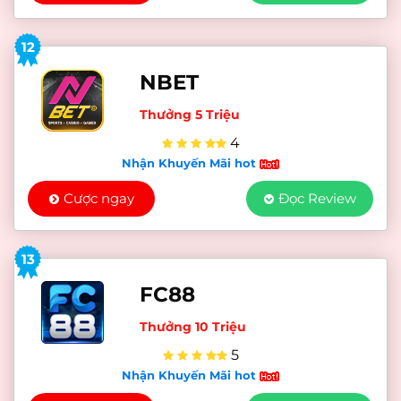
12
NBET
Thưởng 5 Triệu
4
Nhận Khuyến Mãi hot
Cược ngay
Đọc Review
13
FC88
Thưởng 10 Triệu
5
Nhận Khuyến Mãi hot