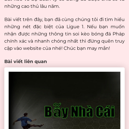
những cao thủ lâu năm.
Bài viết trên đây, bạn đã cùng chúng tôi đi tìm hiểu
những nét đặc biệt của Ligue 1. Nếu bạn muốn
nhận được những thông tin soi kèo bóng đá Pháp
chính xác và nhanh chóng nhất thì đừng quên truy
cập vào website của nhé! Chúc bạn may mắn
!
Bài viết liên quan