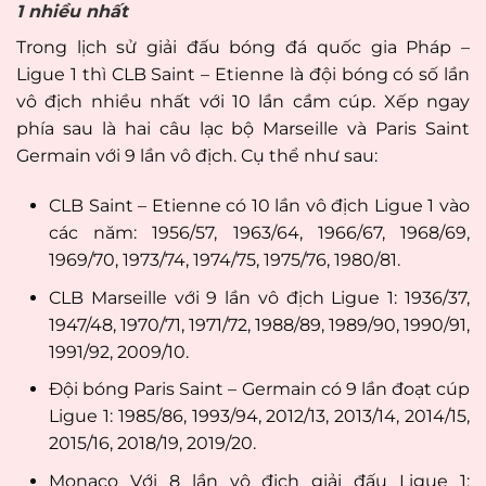
1 nhiều nhất
Trong lịch sử giải đấu bóng đá quốc gia Pháp –
Ligue 1 thì CLB Saint – Etienne là đội bóng có số lần
vô địch nhiều nhất với 10 lần cầm cúp. Xếp ngay
phía sau là hai câu lạc bộ Marseille và Paris Saint
Germain với 9 lần vô địch. Cụ thể như sau:
CLB Saint – Etienne có 10 lần vô địch Ligue 1 vào
các năm: 1956/57, 1963/64, 1966/67, 1968/69,
1969/70, 1973/74, 1974/75, 1975/76, 1980/81.
CLB Marseille với 9 lần vô địch Ligue 1: 1936/37,
1947/48, 1970/71, 1971/72, 1988/89, 1989/90, 1990/91,
1991/92, 2009/10.
Đội bóng Paris Saint – Germain có 9 lần đoạt cúp
Ligue 1: 1985/86, 1993/94, 2012/13, 2013/14, 2014/15,
2015/16, 2018/19, 2019/20.
Monaco Với 8 lần vô địch giải đấu Ligue 1: