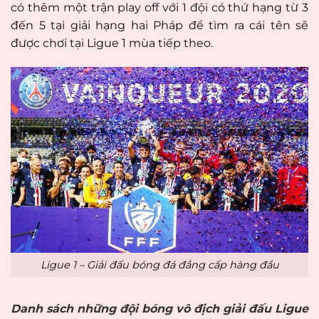
có thêm một trận play off với 1 đội có thứ hạng từ 3
đến 5 tại giải hạng hai Pháp để tìm ra cái tên sẽ
được chơi tại Ligue 1 mùa tiếp theo.
Ligue 1 – Giải đấu bóng đá đẳng cấp hàng đầu
Danh sách những đội bóng vô địch giải đấu Ligue