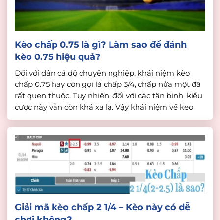
Kèo chấp 0.75 là gì? Làm sao để đánh
kèo 0.75 hiệu quả?
Đối với dân cá độ chuyên nghiệp, khái niệm kèo
chấp 0.75 hay còn gọi là chấp 3/4, chấp nửa một đã
rất quen thuộc. Tuy nhiên, đối với các tân binh, kiểu
cược này vẫn còn khá xa lạ. Vậy khái niệm về keo
chap 0.75 là gì? Kinh nghiệm đánh kèo 0.75 như […]
Giải mã kèo chấp 2 1/4 – Kèo này có dễ
chơi không?