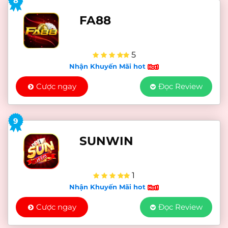
8
FA88
5
Nhận Khuyến Mãi hot
Cược ngay
Đọc Review
9
SUNWIN
1
Nhận Khuyến Mãi hot
Cược ngay
Đọc Review