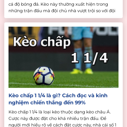
cá độ bóng đá. Kèo này thường xuất hiện trong
những trận đấu mà đội chủ nhà vượt trội so với đội
khách hoặc ngược lại. Tại đây, sẽ cung cấp […]
Kèo chấp 1 1/4 là gì? Cách đọc và kinh
nghiệm chiến thắng đến 99%
Kèo chấp 1 1/4 là loại kèo thuộc dạng kèo châu Á.
Cược này được đặt cho khá nhiều trận đấu. Để
người mới hiểu rõ về cách đặt cược này, nhà cái số 1