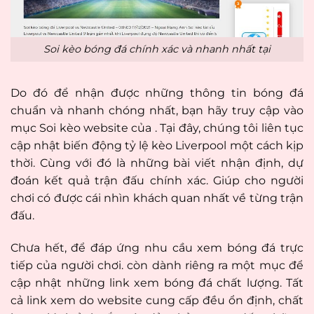
Soi kèo bóng đá chính xác và nhanh nhất tại
Do đó để nhận được những thông tin bóng đá
chuẩn và nhanh chóng nhất, bạn hãy truy cập vào
mục Soi kèo website của . Tại đây, chúng tôi liên tục
cập nhật biến động tỷ lệ kèo Liverpool một cách kịp
thời. Cùng với đó là những bài viết nhận định, dự
đoán kết quả trận đấu chính xác. Giúp cho người
chơi có được cái nhìn khách quan nhất về từng trận
đấu.
Chưa hết, để đáp ứng nhu cầu xem bóng đá trực
tiếp của người chơi. còn dành riêng ra một mục để
cập nhật những link xem bóng đá chất lượng. Tất
cả link xem do website cung cấp đều ổn định, chất