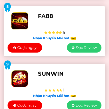
8
FA88
5
Nhận Khuyến Mãi hot
Cược ngay
Đọc Review
9
SUNWIN
1
Nhận Khuyến Mãi hot
Cược ngay
Đọc Review