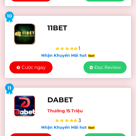
10
11BET
1
Nhận Khuyến Mãi hot
Cược ngay
Đọc Review
11
DABET
Thưởng 15 Triệu
3
Nhận Khuyến Mãi hot