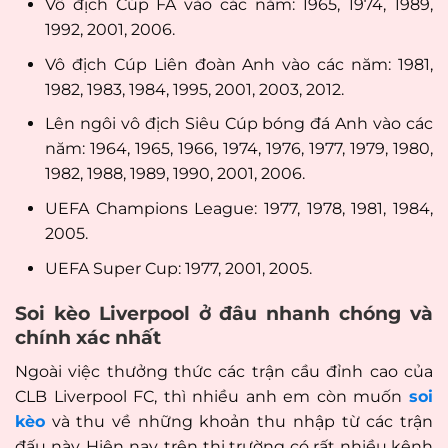
Vô địch Cúp FA vào các năm: 1965, 1974, 1989,
1992, 2001, 2006.
Vô địch Cúp Liên đoàn Anh vào các năm: 1981,
1982, 1983, 1984, 1995, 2001, 2003, 2012.
Lên ngôi vô địch Siêu Cúp bóng đá Anh vào các
năm: 1964, 1965, 1966, 1974, 1976, 1977, 1979, 1980,
1982, 1988, 1989, 1990, 2001, 2006.
UEFA Champions League: 1977, 1978, 1981, 1984,
2005.
UEFA Super Cup: 1977, 2001, 2005.
Soi kèo Liverpool ở đâu nhanh chóng và
chính xác nhất
Ngoài việc thưởng thức các trận cầu đỉnh cao của
CLB Liverpool FC, thì nhiều anh em còn muốn
soi
kèo
và thu về những khoản thu nhập từ các trận
đấu này. Hiện nay, trên thị trường có rất nhiều kênh