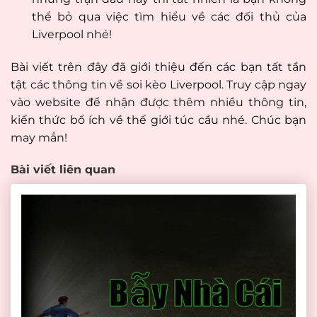
thể bỏ qua việc tìm hiểu về các đối thủ của
Liverpool nhé!
Bài viết trên đây đã giới thiệu đến các bạn tất tần
tật các thông tin về soi kèo Liverpool. Truy cập ngay
vào website để nhận được thêm nhiều thông tin,
kiến thức bổ ích về thế giới túc cầu nhé. Chúc bạn
may mắn
!
Bài viết liên quan