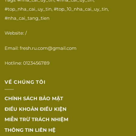
#top_nha_cai_uy_tin, #top_10_nha_cai_uy_tin,
#nha_cai_tang_tien
Website: /
Email:
fresh.ru.com@gmail.com
Hotline: 0123456789
VỀ CHÚNG TÔI
CHÍNH SÁCH BẢO MẬT
ĐIỀU KHOẢN ĐIỀU KIỆN
MIỄN TRỪ TRÁCH NHIỆM
THÔNG TIN LIÊN HỆ