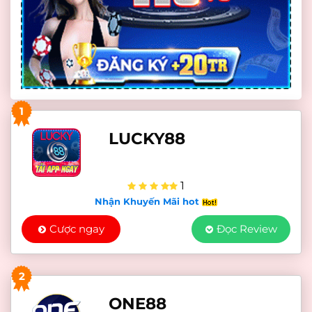
1
LUCKY88
1
Nhận Khuyến Mãi hot
Cược ngay
Đọc Review
2
ONE88