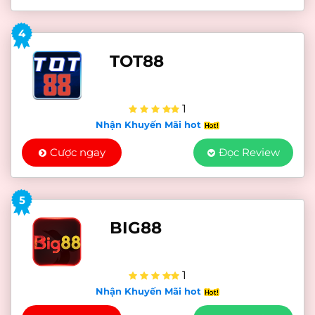
4
TOT88
1
Nhận Khuyến Mãi hot
Cược ngay
Đọc Review
5
BIG88
1
Nhận Khuyến Mãi hot