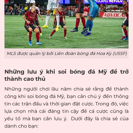
MLS được quản lý bởi Liên đoàn bóng đá Hoa Kỳ (USSF)
Những lưu ý khi soi bóng đá Mỹ để trở
thành cao thủ
Những người chơi lâu năm chia sẻ rằng để thành
công khi soi bóng đá Mỹ, bạn cần chú ý đến thông
tin các trận đấu và thời gian đặt cược. Trong đó, việc
lựa chọn nhà cái đáng tin cậy để cá cược cũng là
yếu tố mà bạn cần lưu ý. Dưới đây là chia sẻ của
dành cho bạn: