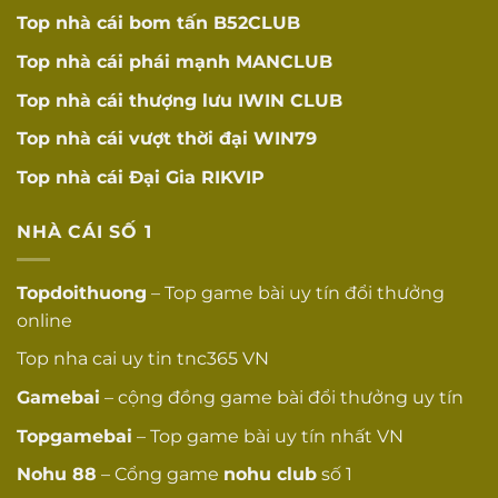
Top nhà cái bom tấn
B52CLUB
Top nhà cái phái mạnh
MANCLUB
Top nhà cái thượng lưu
IWIN CLUB
Top nhà cái vượt thời đại
WIN79
Top nhà cái Đại Gia
RIKVIP
NHÀ CÁI SỐ 1
Topdoithuong
– Top game bài uy tín đổi thưởng
online
Top
nha cai uy tin
tnc365 VN
Gamebai
– cộng đồng game bài đổi thưởng uy tín
Topgamebai
– Top game bài uy tín nhất VN
Nohu
88
– Cổng game
nohu club
số 1