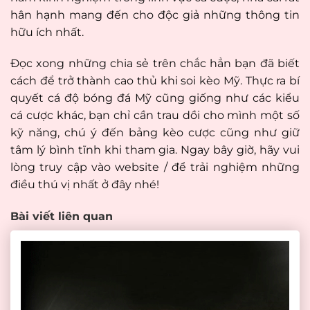
hân hạnh mang đến cho độc giả những thông tin
hữu ích nhất.
Đọc xong những chia sẻ trên chắc hẳn bạn đã biết
cách để trở thành cao thủ khi soi kèo Mỹ. Thực ra bí
quyết cá độ bóng đá Mỹ cũng giống như các kiểu
cá cược khác, bạn chỉ cần trau dồi cho mình một số
kỹ năng, chú ý đến bảng kèo cược cũng như giữ
tâm lý bình tĩnh khi tham gia. Ngay bây giờ, hãy vui
lòng truy cập vào website
/
để trải nghiệm những
điều thú vị nhất ở đây nhé
!
Bài viết liên quan