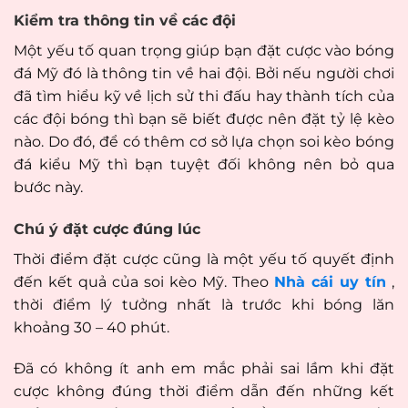
Kiểm tra thông tin về các đội
Một yếu tố quan trọng giúp bạn đặt cược vào bóng
đá Mỹ đó là thông tin về hai đội. Bởi nếu người chơi
đã tìm hiểu kỹ về lịch sử thi đấu hay thành tích của
các đội bóng thì bạn sẽ biết được nên đặt tỷ lệ kèo
nào. Do đó, để có thêm cơ sở lựa chọn soi kèo bóng
đá kiểu Mỹ thì bạn tuyệt đối không nên bỏ qua
bước này.
Chú ý đặt cược đúng lúc
Thời điểm đặt cược cũng là một yếu tố quyết định
đến kết quả của soi kèo Mỹ. Theo
Nhà cái uy tín
,
thời điểm lý tưởng nhất là trước khi bóng lăn
khoảng 30 – 40 phút.
Đã có không ít anh em mắc phải sai lầm khi đặt
cược không đúng thời điểm dẫn đến những kết