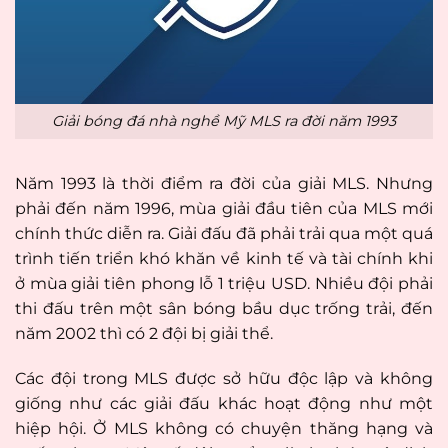
Giải bóng đá nhà nghề Mỹ MLS ra đời năm 1993
Năm 1993 là thời điểm ra đời của giải MLS. Nhưng
phải đến năm 1996, mùa giải đầu tiên của MLS mới
chính thức diễn ra. Giải đấu đã phải trải qua một quá
trình tiến triển khó khăn về kinh tế và tài chính khi
ở mùa giải tiên phong lỗ 1 triệu USD. Nhiều đội phải
thi đấu trên một sân bóng bầu dục trống trải, đến
năm 2002 thì có 2 đội bị giải thể.
Các đội trong MLS được sở hữu độc lập và không
giống như các giải đấu khác hoạt động như một
hiệp hội. Ở MLS không có chuyện thăng hạng và