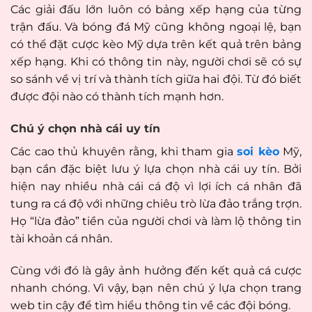
Các giải đấu lớn luôn có bảng xếp hạng của từng
trận đấu. Và bóng đá Mỹ cũng không ngoại lệ, bạn
có thể đặt cược kèo Mỹ dựa trên kết quả trên bảng
xếp hạng. Khi có thông tin này, người chơi sẽ có sự
so sánh về vị trí và thành tích giữa hai đội. Từ đó biết
được đội nào có thành tích mạnh hơn.
Chú ý chọn nhà cái uy tín
Các cao thủ khuyên rằng, khi tham gia
soi kèo
Mỹ,
bạn cần đặc biệt lưu ý lựa chọn nhà cái uy tín. Bởi
hiện nay nhiều nhà cái cá độ vì lợi ích cá nhân đã
tung ra cá độ với những chiêu trò lừa đảo trắng trợn.
Họ “lừa đảo” tiền của người chơi và làm lộ thông tin
tài khoản cá nhân.
Cùng với đó là gây ảnh hưởng đến kết quả cá cược
nhanh chóng. Vì vậy, bạn nên chú ý lựa chọn trang
web tin cậy để tìm hiểu thông tin về các đội bóng.