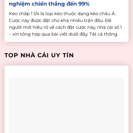
nghiệm chiến thắng đến 99%
Kèo chấp 1 1/4 là loại kèo thuộc dạng kèo châu Á.
Cược này được đặt cho khá nhiều trận đấu. Để
người mới hiểu rõ về cách đặt cược này, nhà cái số 1
– xin tổng hợp qua bài viết dưới đây. Tất cả thông
tin, từ khái niệm, ý nghĩa, cách đọc […]
TOP NHÀ CÁI UY TÍN