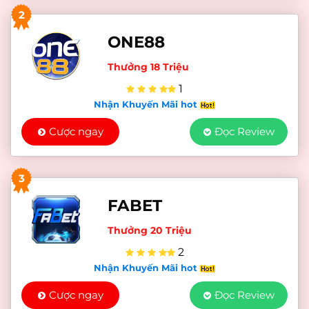
2
ONE88
Thưởng 18 Triệu
1
Nhận Khuyến Mãi hot
Cược ngay
Đọc Review
3
FABET
Thưởng 20 Triệu
2
Nhận Khuyến Mãi hot
Cược ngay
Đọc Review