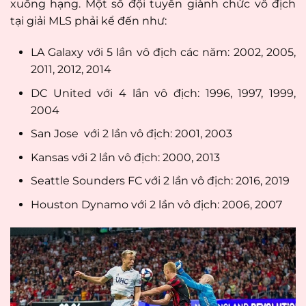
xuống hạng. Một số đội tuyển giành chức vô địch
tại giải MLS phải kể đến như:
LA Galaxy với 5 lần vô địch các năm: 2002, 2005,
2011, 2012, 2014
DC United với 4 lần vô địch: 1996, 1997, 1999,
2004
San Jose với 2 lần vô địch: 2001, 2003
Kansas với 2 lần vô địch: 2000, 2013
Seattle Sounders FC với 2 lần vô địch: 2016, 2019
Houston Dynamo với 2 lần vô địch: 2006, 2007