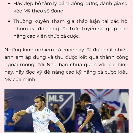
Hãy dẹp bỏ tâm lý đám đông, đừng đánh giá soi
kèo Mỹ theo số đông.
Thường xuyên tham gia thảo luận tại các hội
nhóm cá độ bóng đá trực tuyến sẽ giúp bạn
nâng cao kiến ​​thức cá cược.
Những kinh nghiệm cá cược này đã được rất nhiều
anh em áp dụng và thu được kết quả thành công
ngoài mong đợi. Nếu bạn chưa quen với loại hình
này, hãy đọc kỹ để nâng cao kỹ năng cá cược kiểu
Mỹ của mình.