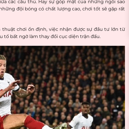
giữa các cầu thủ. Hay sự góp mặt của những ngôi sao
 những đội bóng có chất lượng cao, chơi tốt sẽ gặp rất
 thuật chơi ổn định, việc nhận được sự đầu tư lớn từ
u tố bất ngờ làm thay đổi cục diện trận đấu.