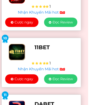
1
Nhận Khuyến Mãi hot
Cược ngay
Đọc Review
10
11BET
1
Nhận Khuyến Mãi hot
Cược ngay
Đọc Review
11
DABET