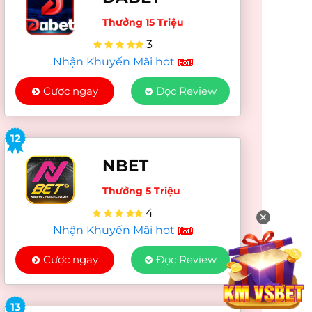
Thưởng 15 Triệu
3
Nhận Khuyến Mãi hot
Cược ngay
Đọc Review
12
NBET
Thưởng 5 Triệu
4
✕
Nhận Khuyến Mãi hot
Cược ngay
Đọc Review
13