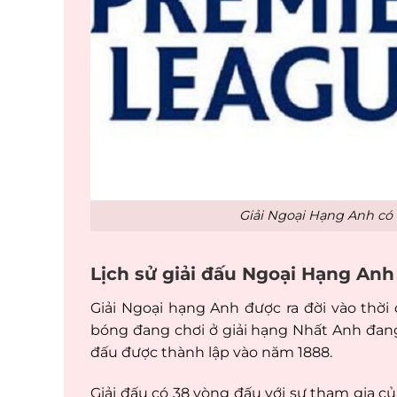
Giải Ngoại Hạng Anh có 
Lịch sử giải đấu Ngoại Hạng Anh
Giải Ngoại hạng Anh được ra đời vào thời
bóng đang chơi ở giải hạng Nhất Anh đan
đấu được thành lập vào năm 1888.
Giải đấu có 38 vòng đấu với sự tham gia c