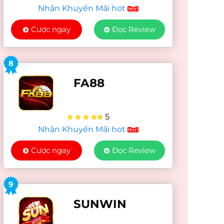
Nhận Khuyến Mãi hot
Cược ngay
Đọc Review
8
FA88
5
Nhận Khuyến Mãi hot
Cược ngay
Đọc Review
9
SUNWIN