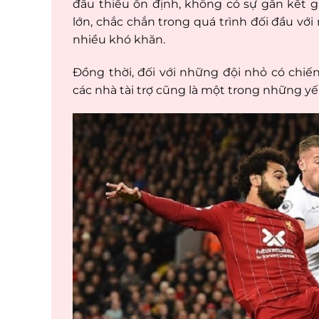
đấu thiếu ổn định, không có sự gắn kết 
lớn, chắc chắn trong quá trình đối đầu với
nhiều khó khăn.
Đồng thời, đối với những đội nhỏ có chiến
các nhà tài trợ cũng là một trong những yế