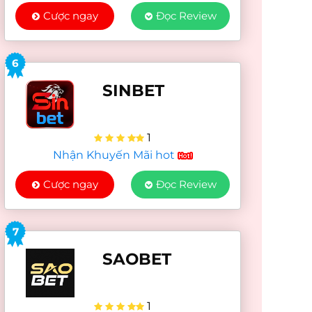
Cược ngay
Đọc Review
6
SINBET
1
Nhận Khuyến Mãi hot
Cược ngay
Đọc Review
7
SAOBET
1