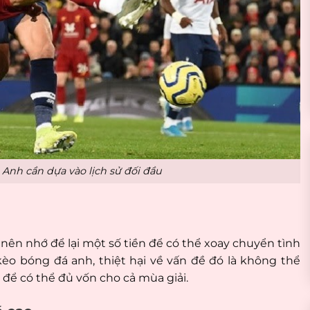
Anh cần dựa vào lịch sử đối đầu
nên nhớ để lại một số tiền để có thể xoay chuyển tình
kèo bóng đá anh, thiệt hại về vấn đề đó là không thể
 để có thể đủ vốn cho cả mùa giải.