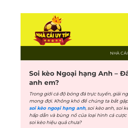
Skip
to
content
NHÀ CÁI
Soi kèo Ngoại hạng Anh – Đâ
anh em?
Trong giới cá độ bóng đá trực tuyến, giải n
mong đợi. Không khó để chúng ta bắt gặp
soi kèo ngoại hạng anh
, soi kèo anh, so
hấp dẫn và bùng nổ của loại hình cá cược
soi kèo hiệu quả chưa?