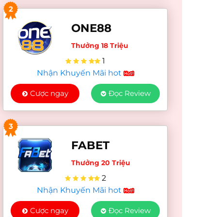
2
ONE88
Thưởng 18 Triệu
1
Nhận Khuyến Mãi hot
Cược ngay
Đọc Review
3
FABET
Thưởng 20 Triệu
2
Nhận Khuyến Mãi hot
Cược ngay
Đọc Review