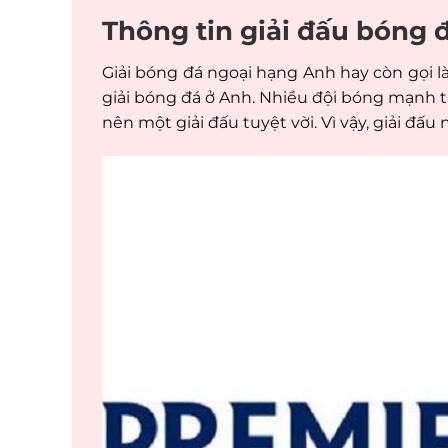
Thông tin giải đấu bóng
Giải bóng đá ngoại hạng Anh hay còn gọi là
giải bóng đá ở Anh. Nhiều đội bóng mạnh 
nên một giải đấu tuyệt vời. Vì vậy, giải đấu