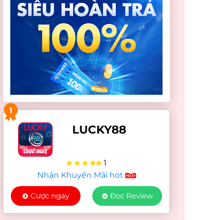
1
LUCKY88
1
Nhận Khuyến Mãi hot
Cược ngay
Đọc Review