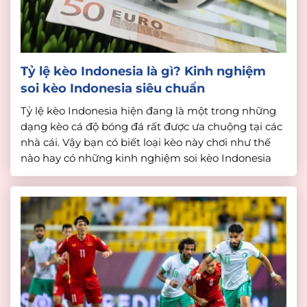
Tỷ lệ kèo Indonesia là gì? Kinh nghiệm
soi kèo Indonesia siêu chuẩn
Tỷ lệ kèo Indonesia hiện đang là một trong những
dạng kèo cá độ bóng đá rất được ưa chuộng tại các
nhà cái. Vậy bạn có biết loại kèo này chơi như thế
nào hay có những kinh nghiệm soi kèo Indonesia
hiệu quả nhất không? Hãy cùng nhà cái số 1 tìm
hiểu chi […]