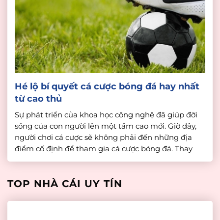
Hé lộ bí quyết cá cược bóng đá hay nhất
từ cao thủ
Sự phát triển của khoa học công nghệ đã giúp đời
sống của con người lên một tầm cao mới. Giờ đây,
người chơi cá cược sẽ không phải đến những địa
điểm cố định để tham gia cá cược bóng đá. Thay
vào đó, chỉ cần có đường truyền internet ổn định và
một […]
TOP NHÀ CÁI UY TÍN