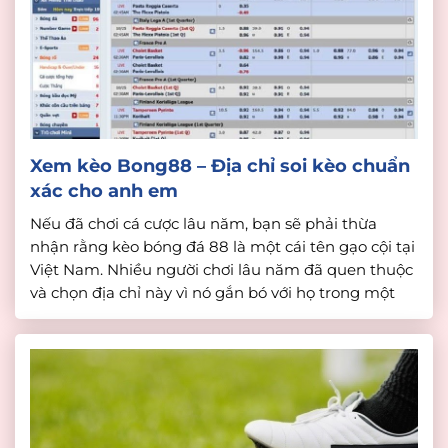
Xem kèo Bong88 – Địa chỉ soi kèo chuẩn
xác cho anh em
Nếu đã chơi cá cược lâu năm, bạn sẽ phải thừa
nhận rằng kèo bóng đá 88 là một cái tên gạo cội tại
Việt Nam. Nhiều người chơi lâu năm đã quen thuộc
và chọn địa chỉ này vì nó gắn bó với họ trong một
thời gian dài. Trong bài viết sau, hãy […]