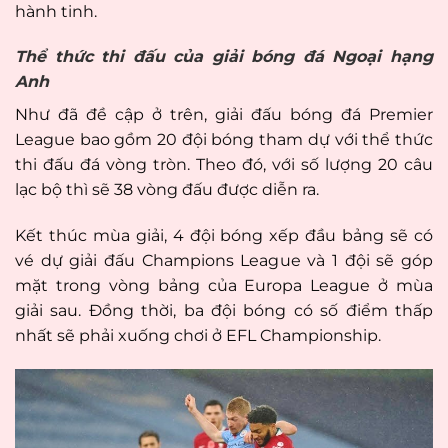
hành tinh.
Thể thức thi đấu của giải bóng đá Ngoại hạng
Anh
Như đã đề cập ở trên, giải đấu bóng đá Premier
League bao gồm 20 đội bóng tham dự với thể thức
thi đấu đá vòng tròn. Theo đó, với số lượng 20 câu
lạc bộ thì sẽ 38 vòng đấu được diễn ra.
Kết thúc mùa giải, 4 đội bóng xếp đầu bảng sẽ có
vé dự giải đấu Champions League và 1 đội sẽ góp
mặt trong vòng bảng của Europa League ở mùa
giải sau. Đồng thời, ba đội bóng có số điểm thấp
nhất sẽ phải xuống chơi ở EFL Championship.