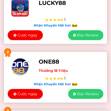
LUCKY88
1
Nhận Khuyến Mãi hot
Cược ngay
Đọc Review
2
ONE88
Thưởng 18 Triệu
1
Nhận Khuyến Mãi hot
Cược ngay
Đọc Review
3