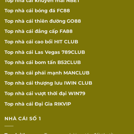
Top nhà cái khuyến mãi
NBET
Top nhà cái bóng đá
FC88
Top nhà cái thiên đường
GO88
Top nhà cái đẳng cấp
FA88
Top nhà cái cao bồi
HIT CLUB
Top nhà cái Las Vegas
789CLUB
Top nhà cái bom tấn
B52CLUB
Top nhà cái phái mạnh
MANCLUB
Top nhà cái thượng lưu
IWIN CLUB
Top nhà cái vượt thời đại
WIN79
Top nhà cái Đại Gia
RIKVIP
NHÀ CÁI SỐ 1