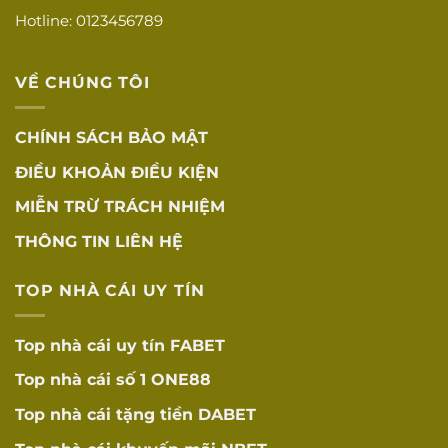
Hotline: 0123456789
VỀ CHÚNG TÔI
CHÍNH SÁCH BẢO MẬT
ĐIỀU KHOẢN ĐIỀU KIỆN
MIỄN TRỪ TRÁCH NHIỆM
THÔNG TIN LIÊN HỆ
TOP NHÀ CÁI UY TÍN
Top nhà cái uy tín
FABET
Top nhà cái số 1
ONE88
Top nhà cái tặng tiền
DABET