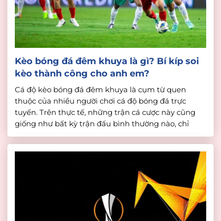
Kèo bóng đá đêm khuya là gì? Bí kíp soi
kèo thành công cho anh em?
Cá độ kèo bóng đá đêm khuya là cụm từ quen
thuộc của nhiều người chơi cá độ bóng đá trực
tuyến. Trên thực tế, những trận cá cược này cũng
giống như bất kỳ trận đấu bình thường nào, chỉ
khác là diễn ra vào những khung giờ khác nhau. Do
múi giờ khác nhau […]