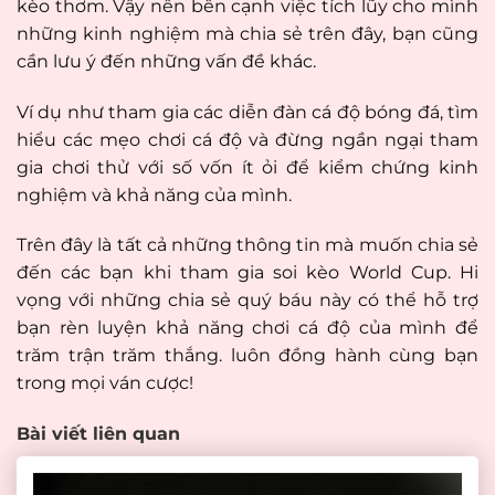
kèo thơm. Vậy nên bên cạnh việc tích lũy cho mình
những kinh nghiệm mà chia sẻ trên đây, bạn cũng
cần lưu ý đến những vấn đề khác.
Ví dụ như tham gia các diễn đàn cá độ bóng đá, tìm
hiểu các mẹo chơi cá độ và đừng ngần ngại tham
gia chơi thử với số vốn ít ỏi để kiểm chứng kinh
nghiệm và khả năng của mình.
Trên đây là tất cả những thông tin mà muốn chia sẻ
đến các bạn khi tham gia soi kèo World Cup. Hi
vọng với những chia sẻ quý báu này có thể hỗ trợ
bạn rèn luyện khả năng chơi cá độ của mình để
trăm trận trăm thắng. luôn đồng hành cùng bạn
trong mọi ván cược
!
Bài viết liên quan