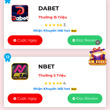
DABET
Thưởng 15 Triệu
3
Nhận Khuyến Mãi hot
Cược ngay
Đọc Review
✕
12
NBET
Thưởng 5 Triệu
4
Nhận Khuyến Mãi hot
Cược ngay
Đọc Review