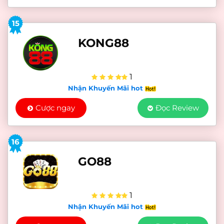
15
KONG88
1
Nhận Khuyến Mãi hot
Cược ngay
Đọc Review
16
GO88
1
Nhận Khuyến Mãi hot