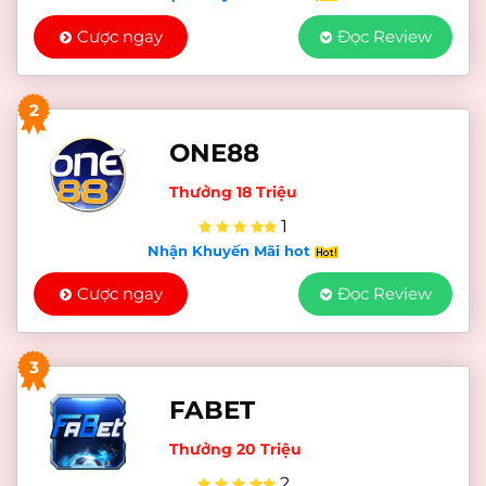
Cược ngay
Đọc Review
2
ONE88
Thưởng 18 Triệu
1
Nhận Khuyến Mãi hot
Cược ngay
Đọc Review
3
FABET
Thưởng 20 Triệu
2