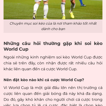
Chuyên mục soi kèo của là nơi tham khảo tốt nhất
dành cho bạn
Những câu hỏi thường gặp khi soi kèo
World Cup
Ngoài những kinh nghiệm soi kèo World Cup được
chia sẻ trên đây, còn nhận được rất nhiều câu hỏi
khác liên quan đến cá cược World Cup.
Nên đặt kèo nào khi cá cược World Cup?
Vì World Cup là một giải đấu lớn nên thị trường cá
cược liên quan đến giải bóng đá này khá đa dạng.
Do đó, gây khó khăn cho người chơi cá cược trong
việc lựa chọn tỷ lệ cá cược, đặc biệt là chọn kèo