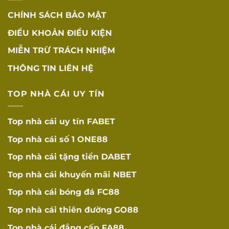
CHÍNH SÁCH BẢO MẬT
ĐIỀU KHOẢN ĐIỀU KIỆN
MIỄN TRỪ TRÁCH NHIỆM
THÔNG TIN LIÊN HỆ
TOP NHÀ CÁI UY TÍN
Top nhà cái uy tín
FABET
Top nhà cái số 1
ONE88
Top nhà cái tặng tiền
DABET
Top nhà cái khuyến mãi
NBET
Top nhà cái bóng đá
FC88
Top nhà cái thiên đường
GO88
Top nhà cái đẳng cấp
FA88