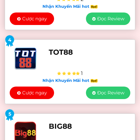
Nhận Khuyến Mãi hot
Cược ngay
Đọc Review
4
TOT88
1
Nhận Khuyến Mãi hot
Cược ngay
Đọc Review
5
BIG88