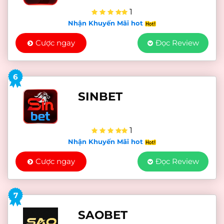
1
Nhận Khuyến Mãi hot
Cược ngay
Đọc Review
6
SINBET
1
Nhận Khuyến Mãi hot
Cược ngay
Đọc Review
7
SAOBET