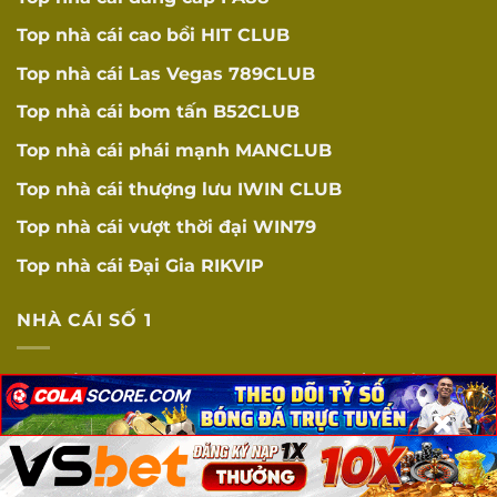
Top nhà cái cao bồi
HIT CLUB
Top nhà cái Las Vegas
789CLUB
Top nhà cái bom tấn
B52CLUB
Top nhà cái phái mạnh
MANCLUB
Top nhà cái thượng lưu
IWIN CLUB
Top nhà cái vượt thời đại
WIN79
Top nhà cái Đại Gia
RIKVIP
NHÀ CÁI SỐ 1
Topdoithuong
– Top game bài uy tín đổi thưởng
online
×
×
×
Top
nha cai uy tin
tnc365 VN
Gamebai
– cộng đồng game bài đổi thưởng uy tín