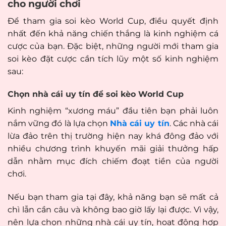
cho người chơi
Để tham gia soi kèo World Cup, điều quyết định
nhất đến khả năng chiến thắng là kinh nghiệm cá
cược của bạn. Đặc biệt, những người mới tham gia
soi kèo đặt cược cần tích lũy một số kinh nghiệm
sau:
Chọn nhà cái uy tín để soi kèo World Cup
Kinh nghiệm “xương máu” đầu tiên bạn phải luôn
nắm vững đó là lựa chọn
Nhà cái uy tín
. Các nhà cái
lừa đảo trên thị trường hiện nay khá đông đảo với
nhiều chương trình khuyến mãi giải thưởng hấp
dẫn nhằm mục đích chiếm đoạt tiền của người
chơi.
Nếu bạn tham gia tại đây, khả năng bạn sẽ mất cả
chì lẫn cần câu và không bao giờ lấy lại được. Vì vậy,
nên lựa chọn những nhà cái uy tín, hoạt động hợp