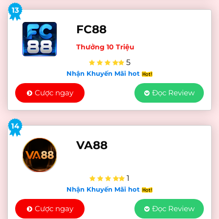
13
FC88
Thưởng 10 Triệu
5
Nhận Khuyến Mãi hot
Cược ngay
Đọc Review
14
VA88
1
Nhận Khuyến Mãi hot
Cược ngay
Đọc Review