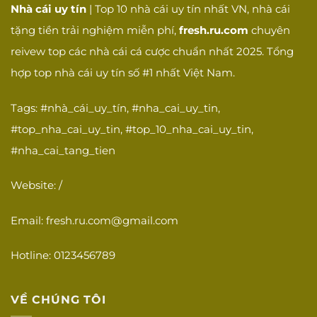
Nhà cái uy tín
| Top 10 nhà cái uy tín nhất VN, nhà cái
tặng tiền trải nghiệm miễn phí,
fresh.ru.com
chuyên
reivew top các nhà cái cá cược chuẩn nhất 2025. Tổng
hợp top nhà cái uy tín số #1 nhất Việt Nam.
Tags: #nhà_cái_uy_tín, #nha_cai_uy_tin,
#top_nha_cai_uy_tin, #top_10_nha_cai_uy_tin,
#nha_cai_tang_tien
Website: /
Email:
fresh.ru.com@gmail.com
Hotline: 0123456789
VỀ CHÚNG TÔI