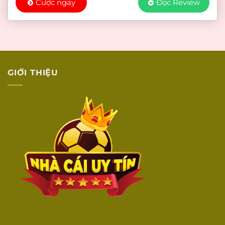
Cược ngay
Đọc Review
GIỚI THIỆU