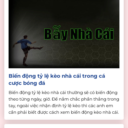
Biến động tỷ lệ kèo nhà cái trong cá
cược bóng đá
Biến động tỷ lệ kèo nhà cái thường sẽ có biến động
theo từng ngày, giờ. Để nắm chắc phần thắng trong
tay, ngoài việc nhận định tỷ lệ kèo thì các anh em
cần phải biết được cách xem biến động kèo nhà cái.
Hãy cùng nhà cái số 1 theo dõi bài viết để […]