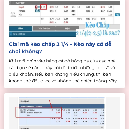
Giải mã kèo chấp 2 1/4 – Kèo này có dễ
chơi không?
Khi mới nhìn vào bảng cá độ bóng đá của các nhà
cái, bạn sẽ cảm thấy bối rối trước những con số và
điều khoản. Nếu bạn không hiểu chúng, thì bạn
không thể đặt cược và không thể chiến thắng. Vậy
bạn đã nắm được thông tin về kèo chấp 2 1/4 chưa?
[…]