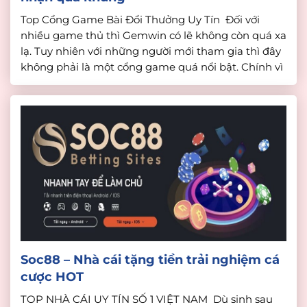
Top Cổng Game Bài Đổi Thưởng Uy Tín Đối với
nhiều game thủ thì Gemwin có lẽ không còn quá xa
lạ. Tuy nhiên với những người mới tham gia thì đây
không phải là một cổng game quá nổi bật. Chính vì
vậy, dưới đây, nhà cái uy tín sẽ tiến hành đánh giá và
[…]
Soc88 – Nhà cái tặng tiền trải nghiệm cá
cược HOT
TOP NHÀ CÁI UY TÍN SỐ 1 VIỆT NAM Dù sinh sau