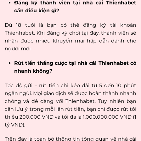
Đăng ký thành viên tại nhà cái Thienhabet
cần điều kiện gì?
Đủ 18 tuổi là bạn có thể đăng ký tài khoản
Thienhabet. Khi đăng ký chơi tại đây, thành viên sẽ
nhận được nhiều khuyến mãi hấp dẫn dành cho
người mới.
Rút tiền thắng cược tại nhà cái Thienhabet có
nhanh không?
Tốc độ gửi – rút tiền chỉ kéo dài từ 5 đến 10 phút
ngắn ngủi. Mọi giao dịch sẽ được hoàn thành nhanh
chóng và dễ dàng với Thienhabet. Tuy nhiên bạn
cần lưu ý, trong mỗi lần rút tiền, bạn chỉ được rút tối
thiểu 200.000 VND và tối đa là 1.000.000.000 VND (1
tỷ VND).
Trên đây là toàn bộ thông tin tổng quan về nhà cái