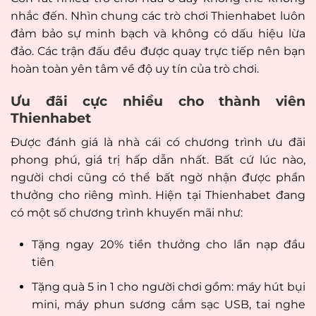
nhắc đến. Nhìn chung các trò chơi Thienhabet luôn
đảm bảo sự minh bạch và không có dấu hiệu lừa
đảo. Các trận đấu đều được quay trực tiếp nên bạn
hoàn toàn yên tâm về độ uy tín của trò chơi.
Ưu đãi cực nhiều cho thành viên
Thienhabet
Được đánh giá là nhà cái có chương trình ưu đãi
phong phú, giá trị hấp dẫn nhất. Bất cứ lúc nào,
người chơi cũng có thể bất ngờ nhận được phần
thưởng cho riêng mình. Hiện tại Thienhabet đang
có một số chương trình khuyến mãi như:
Tặng ngay 20% tiền thưởng cho lần nạp đầu
tiên
Tặng quà 5 in 1 cho người chơi gồm: máy hút bụi
mini, máy phun sương cắm sạc USB, tai nghe