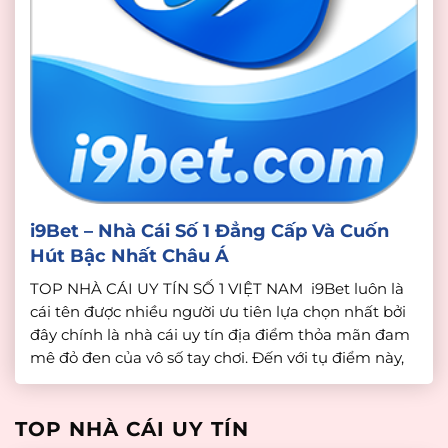
i9Bet – Nhà Cái Số 1 Đẳng Cấp Và Cuốn
Hút Bậc Nhất Châu Á
TOP NHÀ CÁI UY TÍN SỐ 1 VIỆT NAM i9Bet luôn là
cái tên được nhiều người ưu tiên lựa chọn nhất bởi
đây chính là nhà cái uy tín địa điểm thỏa mãn đam
mê đỏ đen của vô số tay chơi. Đến với tụ điểm này,
bạn sẽ có cơ hội trải nghiệm […]
TOP NHÀ CÁI UY TÍN