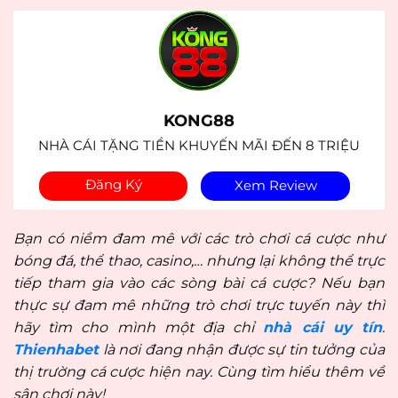
KONG88
NHÀ CÁI TẶNG TIỀN KHUYẾN MÃI ĐẾN 8 TRIỆU
Đăng Ký
Xem Review
Bạn có niềm đam mê với các trò chơi cá cược như
bóng đá, thể thao, casino,… nhưng lại không thể trực
tiếp tham gia vào các sòng bài cá cược? Nếu bạn
thực sự đam mê những trò chơi trực tuyến này thì
hãy tìm cho mình một địa chỉ
nhà cái uy tín
.
Thienhabet
là nơi đang nhận được sự tin tưởng của
thị trường cá cược hiện nay. Cùng tìm hiểu thêm về
sân chơi này!