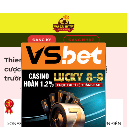
Skip
to
content
ĐĂNG KÝ
ĐĂNG NHẬP
×
Thienhabet | Thiên đường cá
cược, lô đề online số 1 trên thị
trường Châu Á
TOP NHÀ CÁI UY TÍN SỐ 1 VIỆT NAM
ONE88
⭐ONE88 THƯỞNG 150% CHO NẠP LẦN ĐẦU LÊN ĐẾN