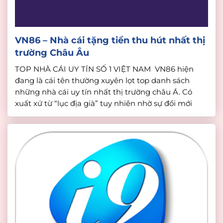
VN86 – Nhà cái tặng tiền thu hút nhất thị
trường Châu Âu
TOP NHÀ CÁI UY TÍN SỐ 1 VIỆT NAM VN86 hiện
đang là cái tên thường xuyên lọt top danh sách
những nhà cái uy tín nhất thị trường châu Á. Có
xuất xứ từ “lục địa già” tuy nhiên nhờ sự đổi mới
nền tảng cá cược đã đáp ứng được tốt nhất nhu […]