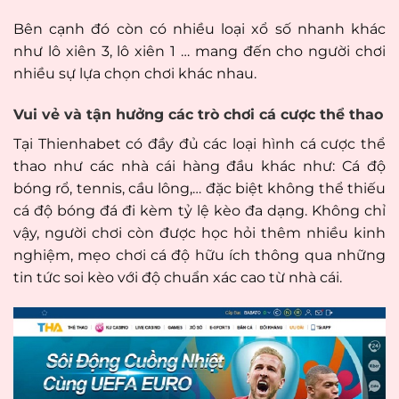
Bên cạnh đó còn có nhiều loại xổ số nhanh khác
như lô xiên 3, lô xiên 1 … mang đến cho người chơi
nhiều sự lựa chọn chơi khác nhau.
Vui vẻ và tận hưởng các trò chơi cá cược thể thao
Tại Thienhabet có đầy đủ các loại hình cá cược thể
thao như các nhà cái hàng đầu khác như: Cá độ
bóng rổ, tennis, cầu lông,… đặc biệt không thể thiếu
cá độ bóng đá đi kèm tỷ lệ kèo đa dạng. Không chỉ
vậy, người chơi còn được học hỏi thêm nhiều kinh
nghiệm, mẹo chơi cá độ hữu ích thông qua những
tin tức soi kèo với độ chuẩn xác cao từ nhà cái.