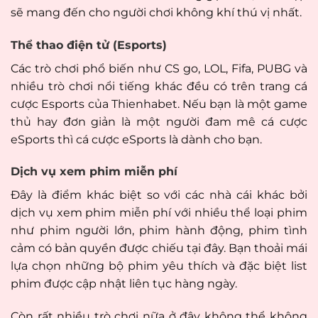
sẽ mang đến cho người chơi không khí thú vị nhất.
Thể thao điện tử (Esports)
Các trò chơi phổ biến như CS go, LOL, Fifa, PUBG và
nhiều trò chơi nổi tiếng khác đều có trên trang cá
cược Esports của Thienhabet. Nếu bạn là một game
thủ hay đơn giản là một người đam mê cá cược
eSports thì cá cược eSports là dành cho bạn.
Dịch vụ xem phim miễn phí
Đây là điểm khác biệt so với các nhà cái khác bởi
dịch vụ xem phim miễn phí với nhiều thể loại phim
như phim người lớn, phim hành động, phim tình
cảm có bản quyền được chiếu tại đây. Bạn thoải mái
lựa chọn những bộ phim yêu thích và đặc biệt list
phim được cập nhật liên tục hàng ngày.
Còn rất nhiều trò chơi nữa ở đây không thể không