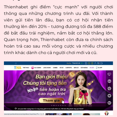
Thienhabet ghi điểm “cực mạnh” với người chơi
thông qua những chương trình ưu đãi. Với thành
viên gửi tiền lần đầu, bạn có cơ hội nhận tiền
thưởng lên đến 20% – tương đương tối đa 588 điểm
để bắt đầu trải nghiệm, nắm bắt cơ hội thắng lớn.
Quan trọng hơn, Thienhabet còn đưa ra chính sách
hoàn trả cao sau mỗi vòng cược và nhiều chương
trình khác dành cho cả người chơi mới và cũ.