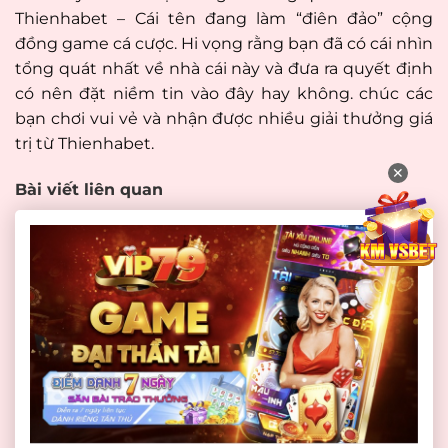
Thienhabet – Cái tên đang làm “điên đảo” cộng
đồng game cá cược. Hi vọng rằng bạn đã có cái nhìn
tổng quát nhất về nhà cái này và đưa ra quyết định
có nên đặt niềm tin vào đây hay không. chúc các
bạn chơi vui vẻ và nhận được nhiều giải thưởng giá
trị từ Thienhabet.
✕
Bài viết liên quan