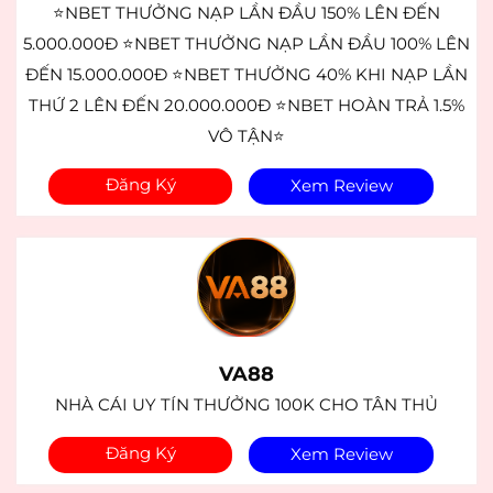
⭐NBET THƯỞNG NẠP LẦN ĐẦU 150% LÊN ĐẾN
5.000.000Đ ⭐NBET THƯỞNG NẠP LẦN ĐẦU 100% LÊN
ĐẾN 15.000.000Đ ⭐NBET THƯỞNG 40% KHI NẠP LẦN
THỨ 2 LÊN ĐẾN 20.000.000Đ ⭐NBET HOÀN TRẢ 1.5%
VÔ TẬN⭐
Đăng Ký
Xem Review
VA88
NHÀ CÁI UY TÍN THƯỞNG 100K CHO TÂN THỦ
Đăng Ký
Xem Review