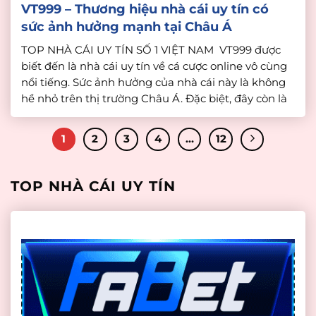
VT999 – Thương hiệu nhà cái uy tín có
sức ảnh hưởng mạnh tại Châu Á
TOP NHÀ CÁI UY TÍN SỐ 1 VIỆT NAM VT999 được
biết đến là nhà cái uy tín về cá cược online vô cùng
nổi tiếng. Sức ảnh hưởng của nhà cái này là không
hề nhỏ trên thị trường Châu Á. Đặc biệt, đây còn là
sân chơi cuốn hút rất nhiều dân cược […]
1
2
3
4
…
12
TOP NHÀ CÁI UY TÍN