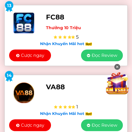
13
FC88
Thưởng 10 Triệu
5
Nhận Khuyến Mãi hot
Cược ngay
Đọc Review
✕
14
VA88
1
Nhận Khuyến Mãi hot
Cược ngay
Đọc Review