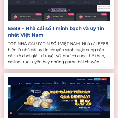
EE88 – Nhà cái số 1 minh bạch và uy tín
nhất Việt Nam
TOP NHÀ CÁI UY TÍN SỐ 1 VIỆT NAM Nhà cái EE88
hiện là nhà cái uy tín chuyên sảnh cược cung cấp
các trò chơi giải trí tuyệt vời như cá cược thể thao,
casino trực tuyến hay những game bài chuyên
nghiệp,… Sân chơi này không chỉ nổi tiếng tại châu
Á mà […]