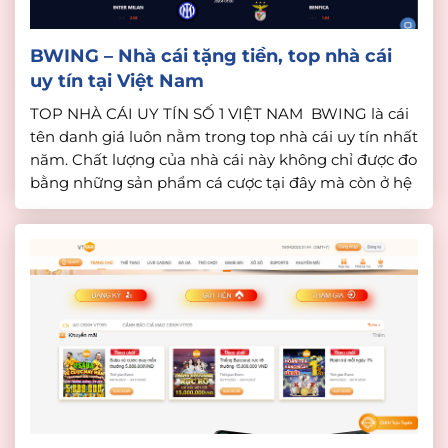
BWING – Nhà cái tặng tiền, top nhà cái
uy tín tại Việt Nam
TOP NHÀ CÁI UY TÍN SỐ 1 VIỆT NAM BWING là cái
tên danh giá luôn nằm trong top nhà cái uy tín nhất
năm. Chất lượng của nhà cái này không chỉ được đo
bằng những sản phẩm cá cược tại đây mà còn ở hệ
thống bảo mật, CSKH,… Các tính năng này […]