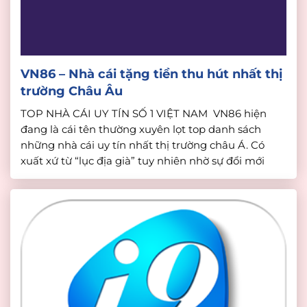
VN86 – Nhà cái tặng tiền thu hút nhất thị
trường Châu Âu
TOP NHÀ CÁI UY TÍN SỐ 1 VIỆT NAM VN86 hiện
đang là cái tên thường xuyên lọt top danh sách
những nhà cái uy tín nhất thị trường châu Á. Có
xuất xứ từ “lục địa già” tuy nhiên nhờ sự đổi mới
nền tảng cá cược đã đáp ứng được tốt nhất nhu […]