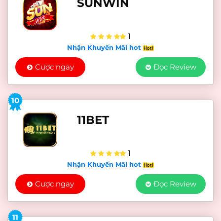
SUNWIN
1
Nhận Khuyến Mãi hot
Cược ngay
Đọc Review
10
11BET
1
Nhận Khuyến Mãi hot
Cược ngay
Đọc Review
11