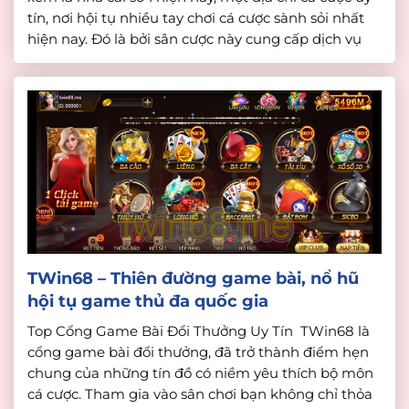
tín, nơi hội tụ nhiều tay chơi cá cược sành sỏi nhất
hiện nay. Đó là bởi sân cược này cung cấp dịch vụ
giải trí chất lượng cao, cực […]
TWin68 – Thiên đường game bài, nổ hũ
hội tụ game thủ đa quốc gia
Top Cổng Game Bài Đổi Thưởng Uy Tín TWin68 là
cổng game bài đổi thưởng, đã trở thành điểm hẹn
chung của những tín đồ có niềm yêu thích bộ môn
cá cược. Tham gia vào sân chơi bạn không chỉ thỏa