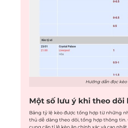
Hướng dẫn đọc kèo n
Một số lưu ý khi theo dõi
Bảng tỷ lệ kèo được tổng hợp từ những nh
thủ dễ dàng theo dõi, tổng hợp thông tin.
cung cấp tỉ lệ kèo ăn chính xác và cao nhất