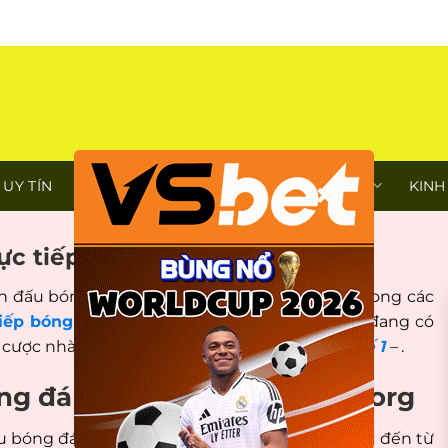
×
 UY TÍN
LÔ ĐỀ
TOP NHÀ CÁI
HƯỚNG DẪN
KINH
rực tiếp bóng đá kèo nhà cái
n đấu bóng đá có sức hút khá đặc biệt. Một trong các
tiếp bóng đá kèo nhà cái
. Nếu anh em cũng đang có
o cược nhà cái thì đừng quên đến với
nhà cái số 1
–
.
ng đá trực tiếp kèo nhà cái .org
u bóng đá lớn nhỏ khắp thế giới, tỷ lệ kèo cược đến từ