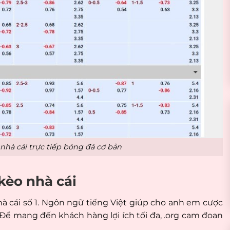
hà cái trực tiếp bóng đá cơ bản
 kèo nhà cái
à cái số 1. Ngôn ngữ tiếng Việt giúp cho anh em cược
 Để mang đến khách hàng lợi ích tối đa, .org cam đoan
.