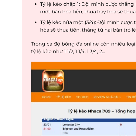
Tỷ lệ kèo chấp 1: Đội mình cược thắng
một bàn hòa tiền, thua hay hòa sẽ thua
Tỷ lệ kèo nửa một (3/4): Đội mình cược
hòa sẽ thua tiền, thắng từ hai bàn trở 
Trong cá độ bóng đá online còn nhiều loạ
tỷ lệ kèo như 1 1/2, 1 1/4, 1 3/4, 2…