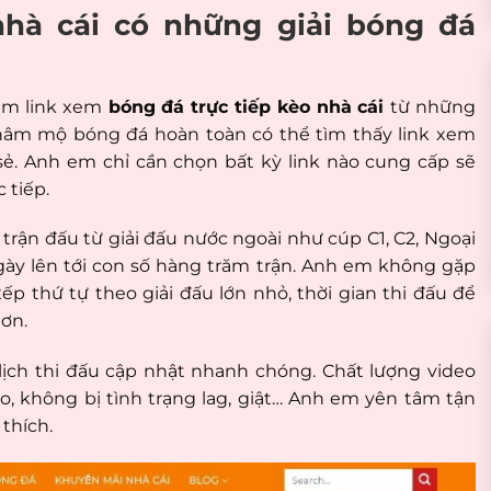
nhà cái có những giải bóng đá
ìm link xem
bóng đá trực tiếp kèo nhà cái
từ những
 hâm mộ bóng đá hoàn toàn có thể tìm thấy link xem
sẻ. Anh em chỉ cần chọn bất kỳ link nào cung cấp sẽ
 tiếp.
trận đấu từ giải đấu nước ngoài như cúp C1, C2, Ngoại
gày lên tới con số hàng trăm trận. Anh em không gặp
ếp thứ tự theo giải đấu lớn nhỏ, thời gian thi đấu để
hơn.
ịch thi đấu cập nhật nhanh chóng. Chất lượng video
o, không bị tình trạng lag, giật… Anh em yên tâm tận
 thích.