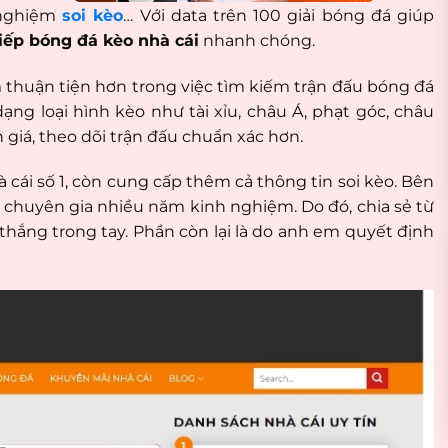
h nghiệm
soi kèo
… Với data trên 100 giải bóng đá giúp
iếp bóng đá kèo nhà cái
nhanh chóng.
 thuận tiện hơn trong việc tìm kiếm trận đấu bóng đá
ạng loại hình kèo như tài xỉu, châu Á, phạt góc, châu
giá, theo dõi trận đấu chuẩn xác hơn.
 cái số 1, còn cung cấp thêm cả thông tin soi kèo. Bên
ừ chuyên gia nhiều năm kinh nghiệm. Do đó, chia sẻ từ
thắng trong tay. Phần còn lại là do anh em quyết định