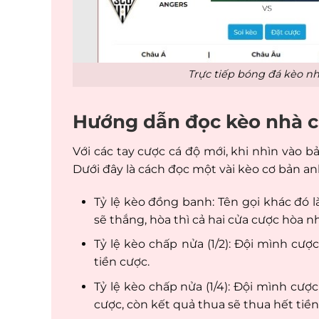
Trực tiếp bóng đá kèo nhà
Hướng dẫn đọc kèo nhà cá
Với các tay cược cá độ mới, khi nhìn vào b
Dưới đây là cách đọc một vài kèo cơ bản a
Tỷ lệ kèo đồng banh: Tên gọi khác đó 
sẽ thắng, hòa thì cả hai cửa cược hòa n
Tỷ lệ kèo chấp nửa (1/2): Đội mình cư
tiền cược.
Tỷ lệ kèo chấp nửa (1/4): Đội mình cượ
cược, còn kết quả thua sẽ thua hết tiền