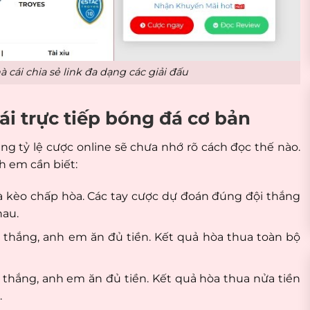
 cái chia sẻ link đa dạng các giải đấu
i trực tiếp bóng đá cơ bản
ảng tỷ lệ cược online sẽ chưa nhớ rõ cách đọc thế nào.
nh em cần biết:
là kèo chấp hòa. Các tay cược dự đoán đúng đội thắng
hau.
ợc thắng, anh em ăn đủ tiền. Kết quả hòa thua toàn bộ
c thắng, anh em ăn đủ tiền. Kết quả hòa thua nửa tiền
.