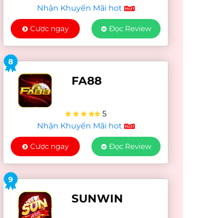
Nhận Khuyến Mãi hot
Cược ngay
Đọc Review
8
FA88
5
Nhận Khuyến Mãi hot
Cược ngay
Đọc Review
9
SUNWIN