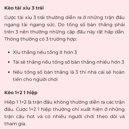
Kèo tài xỉu 3 trái
Cược tài xỉu 3 trái thường diễn ra ở những trận đấu
ngang tài ngang sức. Do tổng số bàn thắng phải
trên 3 nên thường những cặp đấu này rất hấp dẫn.
Thông thường có 3 trường hợp:
Xỉu thắng nếu tổng ít hơn 3
Tài sẽ thắng nếu tổng số bàn thắng nhiều hơn 3
Nếu tổng số bàn thắng là 3 thì nhà cái sẽ hoàn
tiền cho người chơi
Kèo 1×2 1 hiệp
Hiệp 1 1×2 là trận đấu không thường diễn ra các trận
đấu. Cược 1×2 1 hiệp thường chỉ xuất hiện ở những
trận cầu hot và có nhiều người chơi theo dõi và
tham gia.