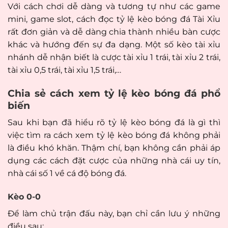
Với cách chơi dễ dàng và tương tự như các game
mini, game slot, cách đọc tỷ lệ kèo bóng đá Tài Xỉu
rất đơn giản và dễ dàng chia thành nhiều bàn cược
khác và hướng đến sự đa dạng. Một số kèo tài xỉu
nhánh dễ nhận biết là cược tài xỉu 1 trái, tài xỉu 2 trái,
tài xỉu 0,5 trái, tài xỉu 1,5 trái,…
Chia sẻ cách xem tỷ lệ kèo bóng đá phổ
biến
Sau khi bạn đã hiểu rõ tỷ lệ kèo bóng đá là gì thì
việc tìm ra cách xem tỷ lệ kèo bóng đá không phải
là điều khó khăn. Thậm chí, bạn không cần phải áp
dụng các cách đặt cược của những nhà cái uy tín,
nhà cái số 1 về cá độ bóng đá.
Kèo 0-0
Để làm chủ trận đấu này, bạn chỉ cần lưu ý những
điều sau: