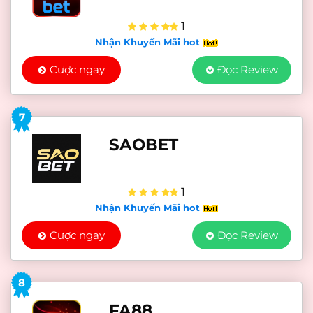
1
Nhận Khuyến Mãi hot
Cược ngay
Đọc Review
7
SAOBET
1
Nhận Khuyến Mãi hot
Cược ngay
Đọc Review
8
FA88