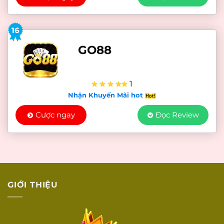
16
GO88
1
Nhận Khuyến Mãi hot
Cược ngay
Đọc Review
GIỚI THIỆU