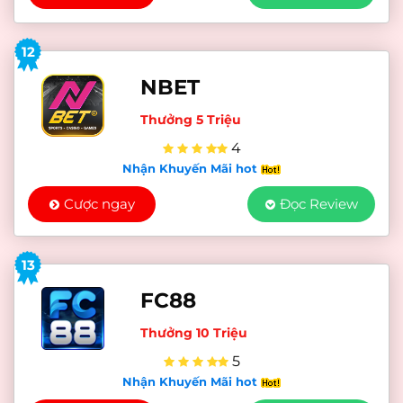
12
NBET
Thưởng 5 Triệu
4
Nhận Khuyến Mãi hot
Cược ngay
Đọc Review
13
FC88
Thưởng 10 Triệu
5
Nhận Khuyến Mãi hot