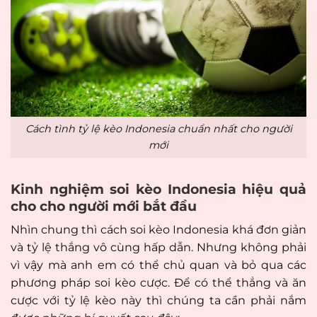
Cách tình tỷ lệ kèo Indonesia chuẩn nhất cho người
mới
Kinh nghiệm soi kèo Indonesia hiệu quả
cho cho người mới bắt đầu
Nhìn chung thì cách soi kèo Indonesia khá đơn giản
và tỷ lệ thắng vô cùng hấp dẫn. Nhưng không phải
vì vậy mà anh em có thể chủ quan và bỏ qua các
phương pháp soi kèo cược. Để có thể thẳng và ăn
cược với tỷ lệ kèo này thì chúng ta cần phải nắm