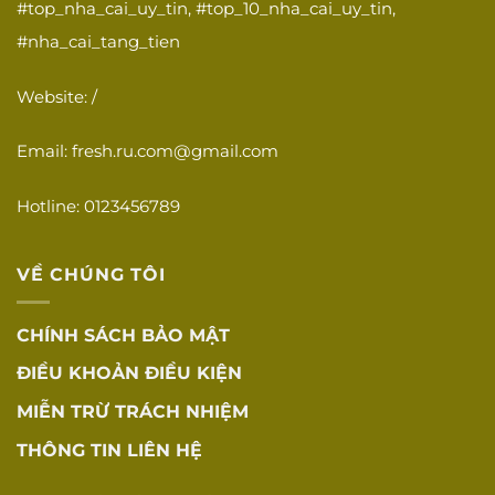
#top_nha_cai_uy_tin, #top_10_nha_cai_uy_tin,
#nha_cai_tang_tien
Website: /
Email:
fresh.ru.com@gmail.com
Hotline: 0123456789
VỀ CHÚNG TÔI
CHÍNH SÁCH BẢO MẬT
ĐIỀU KHOẢN ĐIỀU KIỆN
MIỄN TRỪ TRÁCH NHIỆM
THÔNG TIN LIÊN HỆ