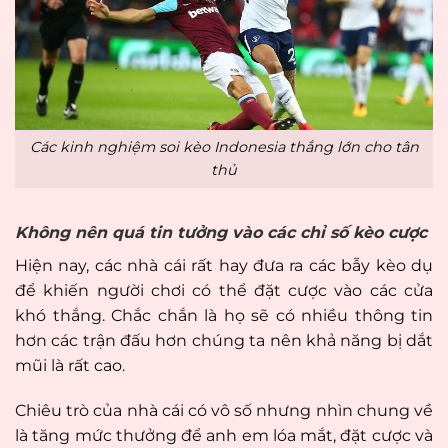
Các kinh nghiệm soi kèo Indonesia thắng lớn cho tân
thủ
Không nên quá tin tưởng vào các chỉ số kèo cược
Hiện nay, các nhà cái rất hay đưa ra các bẫy kèo dụ
để khiến người chơi có thể đặt cược vào các cửa
khó thắng. Chắc chắn là họ sẽ có nhiều thông tin
hơn các trận đấu hơn chúng ta nên khả năng bị dắt
mũi là rất cao.
Chiêu trò của nhà cái có vô số nhưng nhìn chung về
là tăng mức thưởng để anh em lóa mắt, đặt cược và