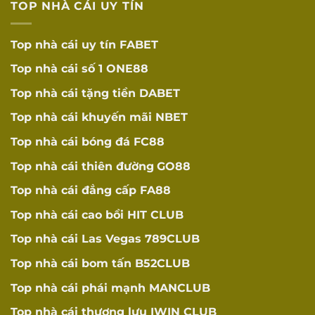
TOP NHÀ CÁI UY TÍN
Top nhà cái uy tín
FABET
Top nhà cái số 1
ONE88
Top nhà cái tặng tiền
DABET
Top nhà cái khuyến mãi
NBET
Top nhà cái bóng đá
FC88
Top nhà cái thiên đường
GO88
Top nhà cái đẳng cấp
FA88
Top nhà cái cao bồi
HIT CLUB
Top nhà cái Las Vegas
789CLUB
Top nhà cái bom tấn
B52CLUB
Top nhà cái phái mạnh
MANCLUB
Top nhà cái thượng lưu
IWIN CLUB