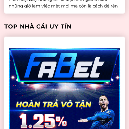
những giờ làm việc mệt mỏi mà còn là cách để rèn
luyện tư duy, óc phán đoán cũng như tạo thêm một
[…]
TOP NHÀ CÁI UY TÍN