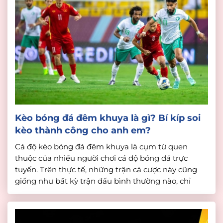
Kèo bóng đá đêm khuya là gì? Bí kíp soi
kèo thành công cho anh em?
Cá độ kèo bóng đá đêm khuya là cụm từ quen
thuộc của nhiều người chơi cá độ bóng đá trực
tuyến. Trên thực tế, những trận cá cược này cũng
giống như bất kỳ trận đấu bình thường nào, chỉ
khác là diễn ra vào những khung giờ khác nhau. Do
múi giờ khác nhau […]