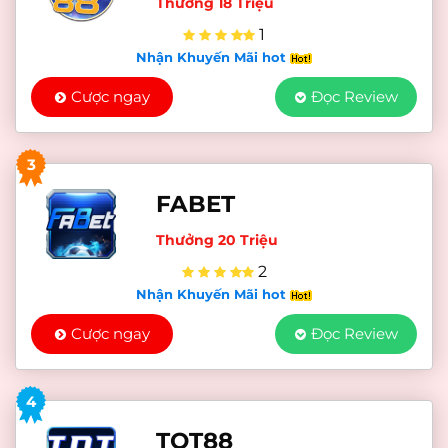
Thưởng 18 Triệu
1
Nhận Khuyến Mãi hot
Cược ngay
Đọc Review
3
FABET
Thưởng 20 Triệu
2
Nhận Khuyến Mãi hot
Cược ngay
Đọc Review
4
TOT88