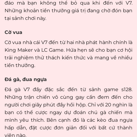
đáo mà bạn không thể bỏ qua khi đến với V7.
Những khoản tiền thưởng giá trị đang chờ đón bạn
tại sảnh chơi này.
Cờ vua
Cờ vua nhà cái V7 đến từ hai nhà phát hành chính là
King Maker và LC Game. Hứa hẹn sẽ cho bạn cơ hội
trải nghiệm thử thách kiến ​​thức và mang về nhiều
tiền thưởng.
Đá gà, đua ngựa
Đá gà V7 đầy đặc sắc đến từ sảnh game s128.
Những trận chiến vô cùng gay cấn đem đến cho
người chơi giây phút đầy hồi hộp. Chỉ với 20 nghìn là
bạn có thể cược ngay dự đoán chú gà chiến mà
mình yêu thích. Bên cạnh đó là các kèo đua ngựa
hấp dẫn, đặt cược đơn giản đối với bất cứ thành
viên nào.