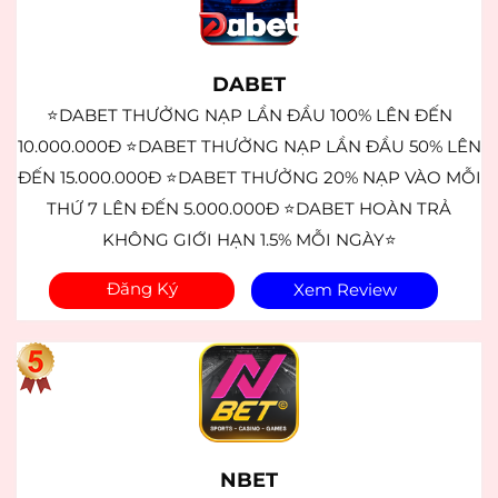
DABET
⭐DABET THƯỞNG NẠP LẦN ĐẦU 100% LÊN ĐẾN
10.000.000Đ ⭐DABET THƯỞNG NẠP LẦN ĐẦU 50% LÊN
ĐẾN 15.000.000Đ ⭐DABET THƯỞNG 20% NẠP VÀO MỖI
THỨ 7 LÊN ĐẾN 5.000.000Đ ⭐DABET HOÀN TRẢ
KHÔNG GIỚI HẠN 1.5% MỖI NGÀY⭐
Đăng Ký
Xem Review
NBET