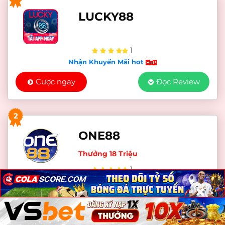
LUCKY88
1
Nhận Khuyến Mãi hot
Cược ngay
Đọc Review
2
ONE88
Thưởng 18 Triệu
1
Nhận Khuyến Mãi hot
×
×
×
Cược ngay
Đọc Review