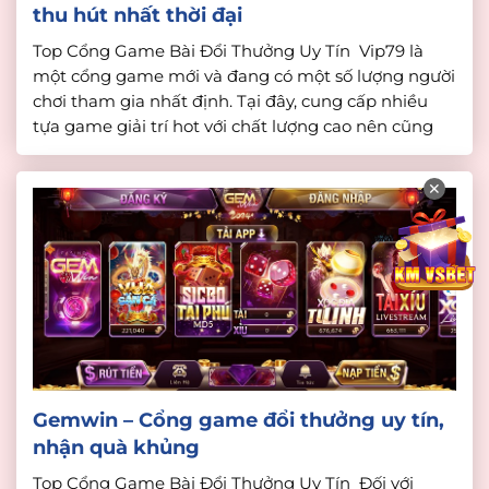
thu hút nhất thời đại
Top Cổng Game Bài Đổi Thưởng Uy Tín Vip79 là
một cổng game mới và đang có một số lượng người
chơi tham gia nhất định. Tại đây, cung cấp nhiều
tựa game giải trí hot với chất lượng cao nên cũng
rất nhiều người yêu thích. Do đó, để giúp người chơi
hiểu rõ […]
✕
Gemwin – Cổng game đổi thưởng uy tín,
nhận quà khủng
Top Cổng Game Bài Đổi Thưởng Uy Tín Đối với