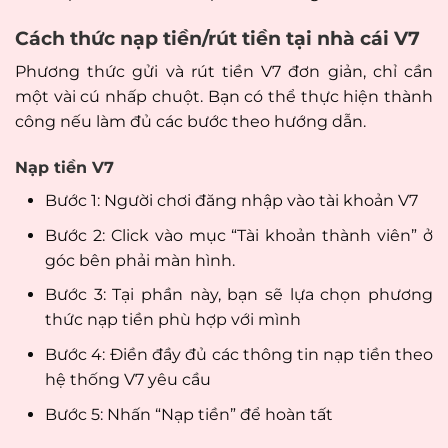
Cách thức nạp tiền/rút tiền tại nhà cái V7
Phương thức gửi và rút tiền V7 đơn giản, chỉ cần
một vài cú nhấp chuột. Bạn có thể thực hiện thành
công nếu làm đủ các bước theo hướng dẫn.
Nạp tiền V7
Bước 1: Người chơi đăng nhập vào tài khoản V7
Bước 2: Click vào mục “Tài khoản thành viên” ở
góc bên phải màn hình.
Bước 3: Tại phần này, bạn sẽ lựa chọn phương
thức nạp tiền phù hợp với mình
Bước 4: Điền đầy đủ các thông tin nạp tiền theo
hệ thống V7 yêu cầu
Bước 5: Nhấn “Nạp tiền” để hoàn tất