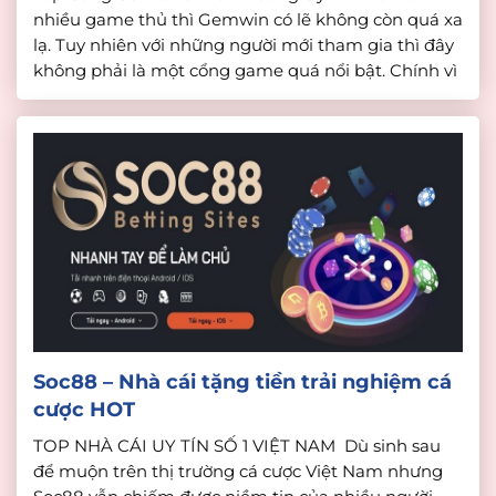
nhiều game thủ thì Gemwin có lẽ không còn quá xa
lạ. Tuy nhiên với những người mới tham gia thì đây
không phải là một cổng game quá nổi bật. Chính vì
vậy, dưới đây, nhà cái uy tín sẽ tiến hành đánh giá và
[…]
Soc88 – Nhà cái tặng tiền trải nghiệm cá
cược HOT
TOP NHÀ CÁI UY TÍN SỐ 1 VIỆT NAM Dù sinh sau
để muộn trên thị trường cá cược Việt Nam nhưng