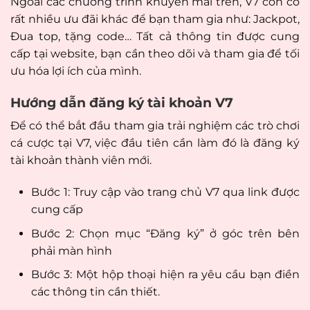
Ngoài các chương trình khuyến mãi trên, V7 còn có
rất nhiều ưu đãi khác để bạn tham gia như: Jackpot,
Đua top, tặng code… Tất cả thông tin được cung
cấp tại website, bạn cần theo dõi và tham gia để tối
ưu hóa lợi ích của mình.
Hướng dẫn đăng ký tài khoản V7
Để có thể bắt đầu tham gia trải nghiệm các trò chơi
cá cược tại V7, việc đầu tiên cần làm đó là đăng ký
tài khoản thành viên mới.
Bước 1: Truy cập vào trang chủ V7 qua link được
cung cấp
Bước 2: Chọn mục “Đăng ký” ở góc trên bên
phải màn hình
Bước 3: Một hộp thoại hiện ra yêu cầu bạn điền
các thông tin cần thiết.