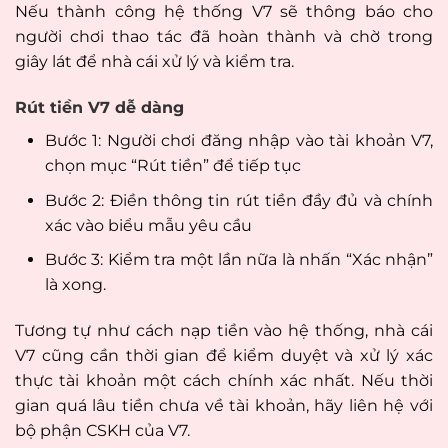
Nếu thành công hệ thống V7 sẽ thông báo cho
người chơi thao tác đã hoàn thành và chờ trong
giây lát để nhà cái xử lý và kiểm tra.
Rút tiền V7 dễ dàng
Bước 1: Người chơi đăng nhập vào tài khoản V7,
chọn mục “Rút tiền” để tiếp tục
Bước 2: Điền thông tin rút tiền đầy đủ và chính
xác vào biểu mẫu yêu cầu
Bước 3: Kiểm tra một lần nữa là nhấn “Xác nhận”
là xong.
Tương tự như cách nạp tiền vào hệ thống, nhà cái
V7 cũng cần thời gian để kiểm duyệt và xử lý xác
thực tài khoản một cách chính xác nhất. Nếu thời
gian quá lâu tiền chưa về tài khoản, hãy liên hệ với
bộ phận CSKH của V7.