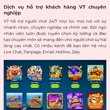
Dịch vụ hỗ trợ khách hàng V7 chuyên
nghiệp
V7 hỗ trợ người chơi 24/7 mọi lúc mọi nơi với sự
nhanh nhẹn, chuyên nghiệp và chính xác. Đội ngũ
nhân viên luôn được tuyển chọn kỹ lưỡng và đào
tạo chuyên môn sẽ mang đến cho người chơi sự hài
lòng cao nhất. Có nhiều kênh để bạn liên hệ như
Live Chat, Fanpage, Email, Hotline, Zalo.