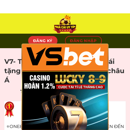
Skip
to
content
ĐĂNG KÝ
ĐĂNG NHẬP
×
V7- Tân binh trong làng nhà cái
tặng tiền cá cược trực tuyến châu
Á
TOP NHÀ CÁI UY TÍN SỐ 1 VIỆT NAM
ONE88
⭐ONE88 THƯỞNG 150% CHO NẠP LẦN ĐẦU LÊN ĐẾN