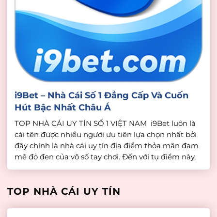
i9Bet – Nhà Cái Số 1 Đẳng Cấp Và Cuốn
Hút Bậc Nhất Châu Á
TOP NHÀ CÁI UY TÍN SỐ 1 VIỆT NAM i9Bet luôn là
cái tên được nhiều người ưu tiên lựa chọn nhất bởi
đây chính là nhà cái uy tín địa điểm thỏa mãn đam
mê đỏ đen của vô số tay chơi. Đến với tụ điểm này,
bạn sẽ có cơ hội trải nghiệm […]
TOP NHÀ CÁI UY TÍN