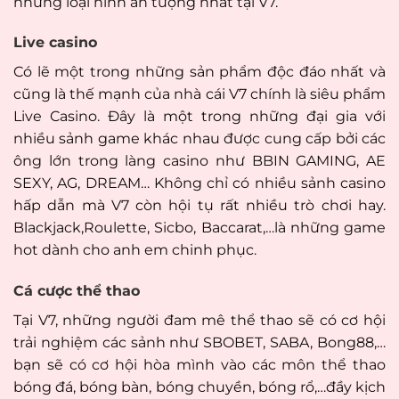
những loại hình ấn tượng nhất tại V7.
Live casino
Có lẽ một trong những sản phẩm độc đáo nhất và
cũng là thế mạnh của nhà cái V7 chính là siêu phẩm
Live Casino. Đây là một trong những đại gia với
nhiều sảnh game khác nhau được cung cấp bởi các
ông lớn trong làng casino như BBIN GAMING, AE
SEXY, AG, DREAM… Không chỉ có nhiều sảnh casino
hấp dẫn mà V7 còn hội tụ rất nhiều trò chơi hay.
Blackjack,Roulette, Sicbo, Baccarat,…là những game
hot dành cho anh em chinh phục.
Cá cược thể thao
Tại V7, những người đam mê thể thao sẽ có cơ hội
trải nghiệm các sảnh như SBOBET, SABA, Bong88,…
bạn sẽ có cơ hội hòa mình vào các môn thể thao
bóng đá, bóng bàn, bóng chuyền, bóng rổ,…đầy kịch