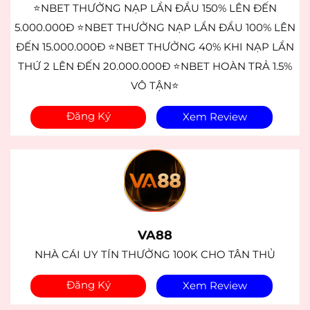
⭐NBET THƯỞNG NẠP LẦN ĐẦU 150% LÊN ĐẾN
5.000.000Đ ⭐NBET THƯỞNG NẠP LẦN ĐẦU 100% LÊN
ĐẾN 15.000.000Đ ⭐NBET THƯỞNG 40% KHI NẠP LẦN
THỨ 2 LÊN ĐẾN 20.000.000Đ ⭐NBET HOÀN TRẢ 1.5%
VÔ TẬN⭐
Đăng Ký
Xem Review
VA88
NHÀ CÁI UY TÍN THƯỞNG 100K CHO TÂN THỦ
Đăng Ký
Xem Review