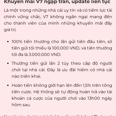
Khuyến mãi V7 ngập tràn, update liên tục
Là một trong những nhà cái uy tín và có tiềm lực tài
chính vững chắc, V7 không ngần ngại mang đến
cho thành viên của mình những khuyến mãi đầy
giá trị.
100% tiền thưởng cho lần gửi tiền đầu tiên, số
tiền gửi tối thiểu là 100.000 VND, và tiền thưởng
tối đa là 3.000.000 VND.
Thưởng tiền gửi lần 2 tùy theo cấp độ người
chơi tại nhà cái. Đây là ưu đãi hiếm có nhà cái
nào triển khai.
Hoàn tiền không giới hạn lên đến 1,5% trên tổng
tiền cược. Hệ thống sẽ tự động hoàn trả vào tài
khoản cá cược của người chơi vào 13h00 ngày
hôm sau.