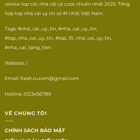
reivew top các nhà cái cá cược chuẩn nhất 2025. Tổng
hợp top nhà cái uy tín số #1 nhất Việt Nam.
Tags: #nhà_cái_uy_tín, #nha_cai_uy_tin,
#top_nha_cai_uy_tin, #top_10_nha_cai_uy_tin,
#nha_cai_tang_tien
Website: /
Email:
fresh.ru.com@gmail.com
Hotline: 0123456789
VỀ CHÚNG TÔI
CHÍNH SÁCH BẢO MẬT