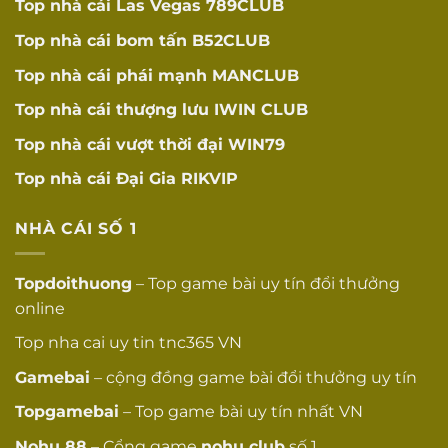
Top nhà cái Las Vegas
789CLUB
Top nhà cái bom tấn
B52CLUB
Top nhà cái phái mạnh
MANCLUB
Top nhà cái thượng lưu
IWIN CLUB
Top nhà cái vượt thời đại
WIN79
Top nhà cái Đại Gia
RIKVIP
NHÀ CÁI SỐ 1
Topdoithuong
– Top game bài uy tín đổi thưởng
online
Top
nha cai uy tin
tnc365 VN
Gamebai
– cộng đồng game bài đổi thưởng uy tín
Topgamebai
– Top game bài uy tín nhất VN
Nohu
88
– Cổng game
nohu club
số 1