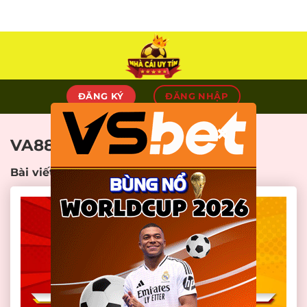
Skip
to
content
ĐĂNG KÝ
ĐĂNG NHẬP
×
VA88
Bài viết liên quan