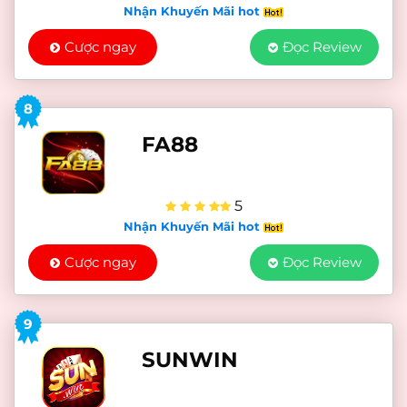
Nhận Khuyến Mãi hot
Cược ngay
Đọc Review
8
FA88
5
Nhận Khuyến Mãi hot
Cược ngay
Đọc Review
9
SUNWIN