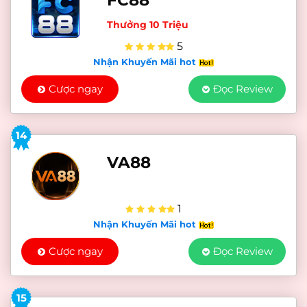
Thưởng 10 Triệu
5
Nhận Khuyến Mãi hot
Cược ngay
Đọc Review
14
VA88
1
Nhận Khuyến Mãi hot
Cược ngay
Đọc Review
15