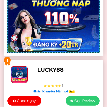
1
LUCKY88
1
Nhận Khuyến Mãi hot
Cược ngay
Đọc Review