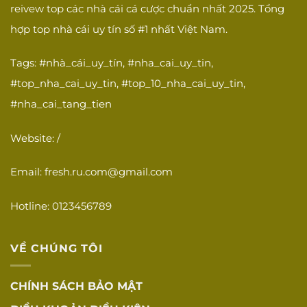
reivew top các nhà cái cá cược chuẩn nhất 2025. Tổng
hợp top nhà cái uy tín số #1 nhất Việt Nam.
Tags: #nhà_cái_uy_tín, #nha_cai_uy_tin,
#top_nha_cai_uy_tin, #top_10_nha_cai_uy_tin,
#nha_cai_tang_tien
Website: /
Email:
fresh.ru.com@gmail.com
Hotline: 0123456789
VỀ CHÚNG TÔI
CHÍNH SÁCH BẢO MẬT