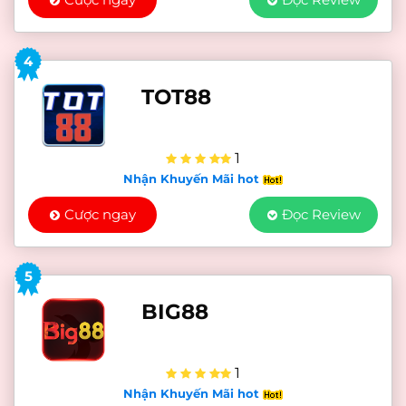
4
TOT88
1
Nhận Khuyến Mãi hot
Cược ngay
Đọc Review
5
BIG88
1
Nhận Khuyến Mãi hot