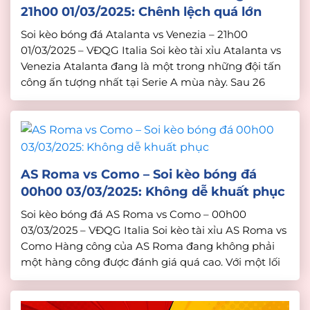
21h00 01/03/2025: Chênh lệch quá lớn
Soi kèo bóng đá Atalanta vs Venezia – 21h00
01/03/2025 – VĐQG Italia Soi kèo tài xỉu Atalanta vs
Venezia Atalanta đang là một trong những đội tấn
công ấn tượng nhất tại Serie A mùa này. Sau 26
vòng đấu, Atalanta đã ghi tới 59 bàn thắng và họ
đang cùng Inter đang là 2 […]
AS Roma vs Como – Soi kèo bóng đá
00h00 03/03/2025: Không dễ khuất phục
Soi kèo bóng đá AS Roma vs Como – 00h00
03/03/2025 – VĐQG Italia Soi kèo tài xỉu AS Roma vs
Como Hàng công của AS Roma đang không phải
một hàng công được đánh giá quá cao. Với một lối
chơi không phải quá đột biến, khả năng ghi bàn
của AS Roma hiện tại […]