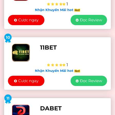
1
Nhận Khuyến Mãi hot
Cược ngay
Đọc Review
10
11BET
1
Nhận Khuyến Mãi hot
Cược ngay
Đọc Review
11
DABET