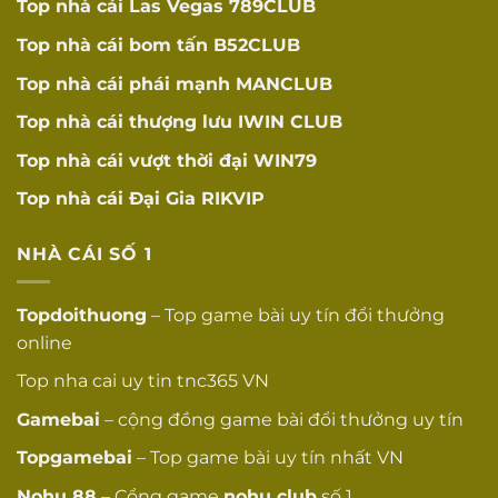
Top nhà cái Las Vegas
789CLUB
Top nhà cái bom tấn
B52CLUB
Top nhà cái phái mạnh
MANCLUB
Top nhà cái thượng lưu
IWIN CLUB
Top nhà cái vượt thời đại
WIN79
Top nhà cái Đại Gia
RIKVIP
NHÀ CÁI SỐ 1
Topdoithuong
– Top game bài uy tín đổi thưởng
online
Top
nha cai uy tin
tnc365 VN
Gamebai
– cộng đồng game bài đổi thưởng uy tín
Topgamebai
– Top game bài uy tín nhất VN
Nohu
88
– Cổng game
nohu club
số 1