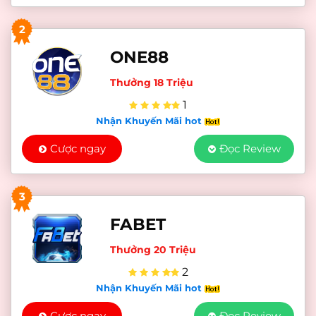
2
ONE88
Thưởng 18 Triệu
1
Nhận Khuyến Mãi hot
Cược ngay
Đọc Review
3
FABET
Thưởng 20 Triệu
2
Nhận Khuyến Mãi hot
Cược ngay
Đọc Review