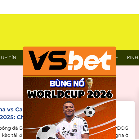
×
 UY TÍN
LÔ ĐỀ
TOP NHÀ CÁI
HƯỚNG DẪN
KINH
a vs Cagliari – Soi kèo bóng đá 21h00
2025: Chủ nhà lấn lướt
 bóng đá Bologna vs Cagliari – 21h00 02/03/2025 – VĐQG
oi kèo tài xỉu Bologna vs Cagliari Hàng thủ của Bologna ở