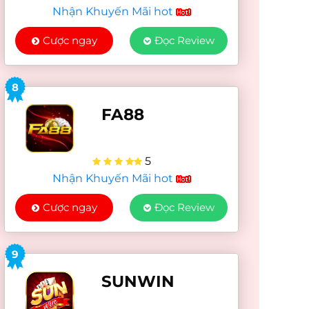
Nhận Khuyến Mãi hot
Cược ngay
Đọc Review
8
FA88
5
Nhận Khuyến Mãi hot
Cược ngay
Đọc Review
9
SUNWIN