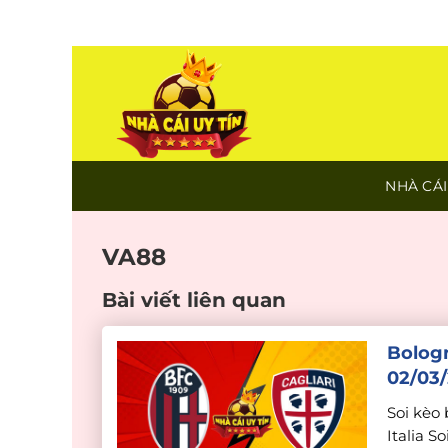
Skip
to
content
NHÀ CÁI
VA88
Bài viết liên quan
Bologn
02/03/
Soi kèo
Italia S