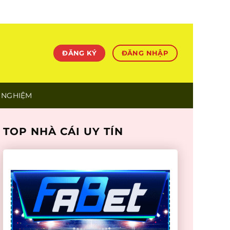
ĐĂNG KÝ
ĐĂNG NHẬP
 NGHIỆM
TOP NHÀ CÁI UY TÍN