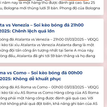
i năm nay là một hàng thủ được đánh giá cao. Sau 25
u, Bologna mới thủng lưới 31 bàn. Phong độ của Bologna
 là rất tốt, […]
ta vs Venezia – Soi kèo bóng đá 21h00
2025: Chênh lệch quá lớn
 bóng đá Atalanta vs Venezia – 21h00 01/03/2025 – VĐQG
oi kèo tài xỉu Atalanta vs Venezia Atalanta đang là một
hững đội tấn công ấn tượng nhất tại Serie A mùa này.
vòng đấu, Atalanta đã ghi tới 59 bàn thắng và họ đang
er đang là 2 […]
ma vs Como – Soi kèo bóng đá 00h00
/2025: Không dễ khuất phục
 bóng đá AS Roma vs Como – 00h00 03/03/2025 – VĐQG
Soi kèo tài xỉu AS Roma vs Como Hàng công của AS Roma
ông phải một hàng công được đánh giá quá cao. Với
 chơi không phải quá đột biến, khả năng ghi bàn của AS