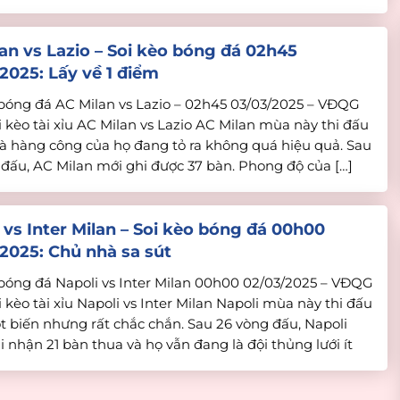
n tại […]
an vs Lazio – Soi kèo bóng đá 02h45
2025: Lấy về 1 điểm
 bóng đá AC Milan vs Lazio – 02h45 03/03/2025 – VĐQG
oi kèo tài xỉu AC Milan vs Lazio AC Milan mùa này thi đấu
và hàng công của họ đang tỏ ra không quá hiệu quả. Sau
 đấu, AC Milan mới ghi được 37 bàn. Phong độ của […]
 vs Inter Milan – Soi kèo bóng đá 00h00
2025: Chủ nhà sa sút
 bóng đá Napoli vs Inter Milan 00h00 02/03/2025 – VĐQG
oi kèo tài xỉu Napoli vs Inter Milan Napoli mùa này thi đấu
ột biến nhưng rất chắc chắn. Sau 26 vòng đấu, Napoli
 nhận 21 bàn thua và họ vẫn đang là đội thủng lưới ít
ie A […]