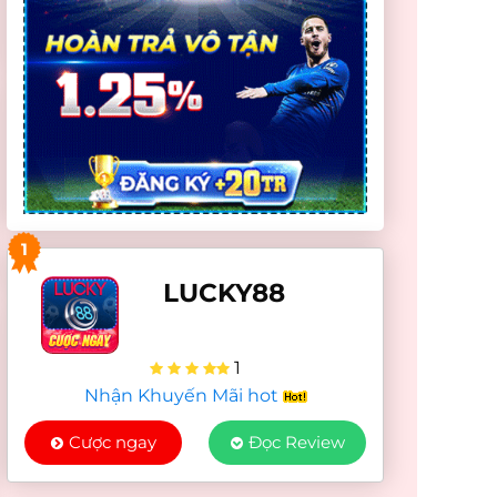
1
LUCKY88
1
Nhận Khuyến Mãi hot
Cược ngay
Đọc Review