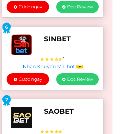
Cược ngay
Đọc Review
6
SINBET
1
Nhận Khuyến Mãi hot
Cược ngay
Đọc Review
7
SAOBET
1