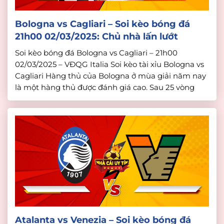
Bologna vs Cagliari – Soi kèo bóng đá
21h00 02/03/2025: Chủ nhà lấn lướt
Soi kèo bóng đá Bologna vs Cagliari – 21h00
02/03/2025 – VĐQG Italia Soi kèo tài xỉu Bologna vs
Cagliari Hàng thủ của Bologna ở mùa giải năm nay
là một hàng thủ được đánh giá cao. Sau 25 vòng
đấu, Bologna mới thủng lưới 31 bàn. Phong độ của
Bologna vẫn đang là rất tốt, […]
Atalanta vs Venezia – Soi kèo bóng đá