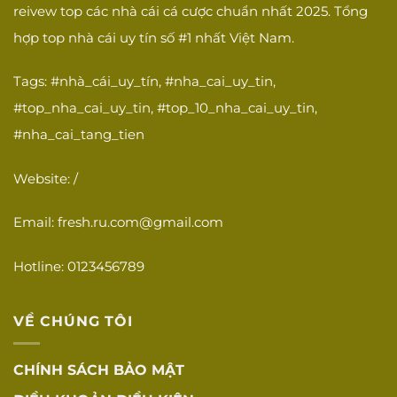
reivew top các nhà cái cá cược chuẩn nhất 2025. Tổng
hợp top nhà cái uy tín số #1 nhất Việt Nam.
Tags: #nhà_cái_uy_tín, #nha_cai_uy_tin,
#top_nha_cai_uy_tin, #top_10_nha_cai_uy_tin,
#nha_cai_tang_tien
Website: /
Email:
fresh.ru.com@gmail.com
Hotline: 0123456789
VỀ CHÚNG TÔI
CHÍNH SÁCH BẢO MẬT