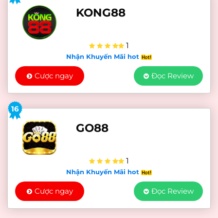
KONG88
1
Nhận Khuyến Mãi hot
Cược ngay
Đọc Review
16
GO88
1
Nhận Khuyến Mãi hot
Cược ngay
Đọc Review