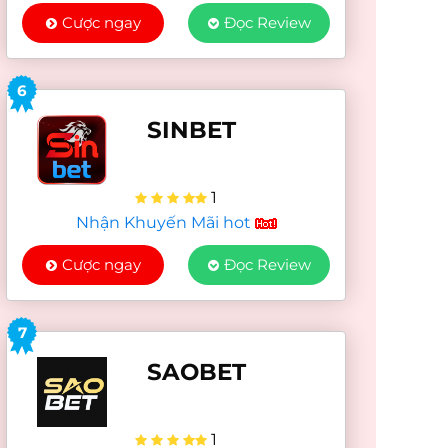
Cược ngay
Đọc Review
6
SINBET
1
Nhận Khuyến Mãi hot
Cược ngay
Đọc Review
7
SAOBET
1