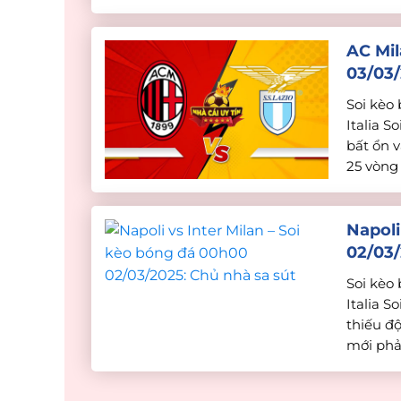
Roma hiệ
AC Mil
03/03/
Soi kèo
Italia S
bất ổn 
25 vòng
Napoli
02/03/
Soi kèo
Italia S
thiếu đ
mới phải
nhất Ser