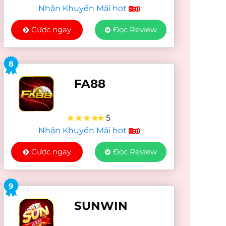
Nhận Khuyến Mãi hot
Cược ngay
Đọc Review
8
FA88
5
Nhận Khuyến Mãi hot
Cược ngay
Đọc Review
9
SUNWIN