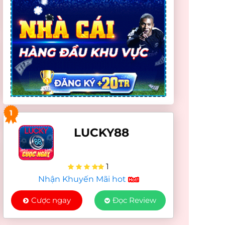
1
LUCKY88
1
Nhận Khuyến Mãi hot
Cược ngay
Đọc Review