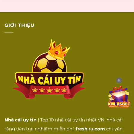
GIỚI THIỆU
✕
Nhà cái uy tín
| Top 10 nhà cái uy tín nhất VN, nhà cái
tặng tiền trải nghiệm miễn phí,
fresh.ru.com
chuyên