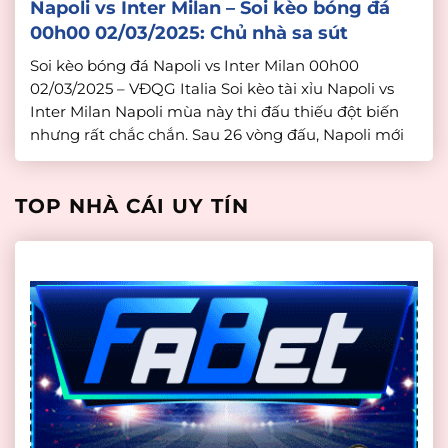
Napoli vs Inter Milan – Soi kèo bóng đá
00h00 02/03/2025: Chủ nhà sa sút
Soi kèo bóng đá Napoli vs Inter Milan 00h00
02/03/2025 – VĐQG Italia Soi kèo tài xỉu Napoli vs
Inter Milan Napoli mùa này thi đấu thiếu đột biến
nhưng rất chắc chắn. Sau 26 vòng đấu, Napoli mới
phải nhận 21 bàn thua và họ vẫn đang là đội thủng
lưới ít nhất Serie A […]
TOP NHÀ CÁI UY TÍN