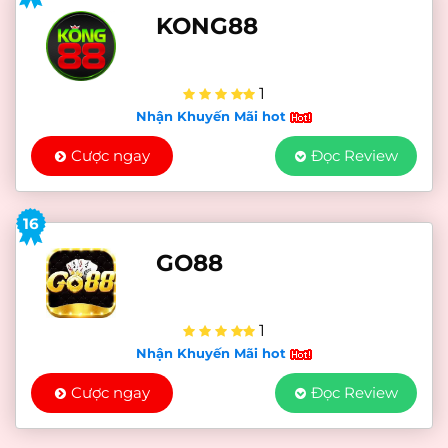
KONG88
1
Nhận Khuyến Mãi hot
Cược ngay
Đọc Review
16
GO88
1
Nhận Khuyến Mãi hot
Cược ngay
Đọc Review