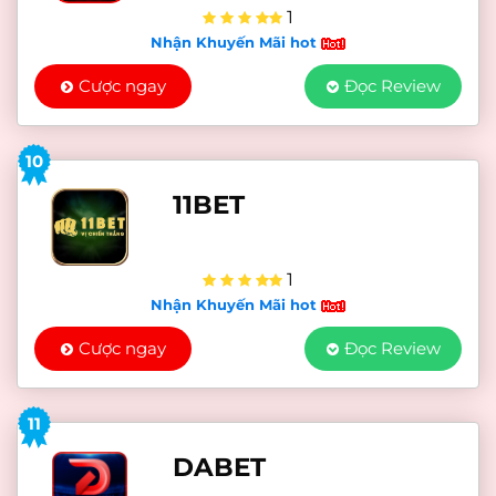
1
Nhận Khuyến Mãi hot
Cược ngay
Đọc Review
10
11BET
1
Nhận Khuyến Mãi hot
Cược ngay
Đọc Review
11
DABET