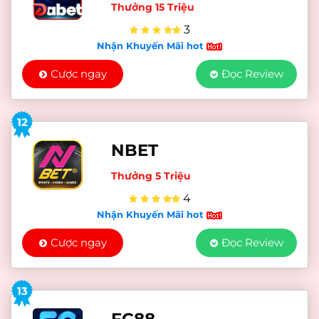
Thưởng 15 Triệu
3
Nhận Khuyến Mãi hot
Cược ngay
Đọc Review
12
NBET
Thưởng 5 Triệu
4
Nhận Khuyến Mãi hot
Cược ngay
Đọc Review
13
FC88