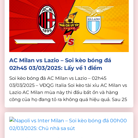
AC Milan vs Lazio – Soi kèo bóng đá
02h45 03/03/2025: Lấy về 1 điểm
Soi kèo bóng đá AC Milan vs Lazio – 02h45
03/03/2025 – VĐQG Italia Soi kèo tài xỉu AC Milan vs
Lazio AC Milan mùa này thi đấu bất ổn và hàng
công của họ đang tỏ ra không quá hiệu quả. Sau 25
vòng đấu, AC Milan mới ghi được 37 bàn. Phong độ
của […]